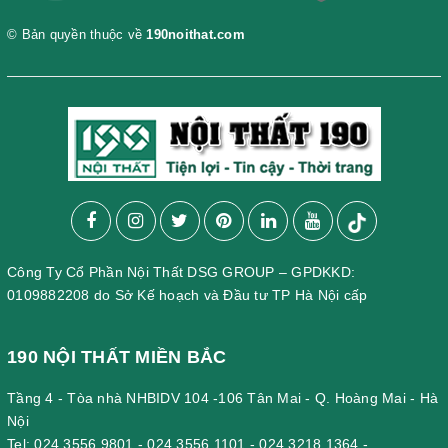
© Bản quyền thuộc về
190noithat.com
Công Ty Cổ Phần Nội Thất DSG GROUP – GPDKKD:
0109882208 do Sở Kế hoạch và Đầu tư TP Hà Nội cấp
190 NỘI THẤT MIỀN BẮC
Tầng 4 - Tòa nhà NHBIDV 104 -106 Tân Mai - Q. Hoàng Mai - Hà
Nội
Tel:
024.3556.9801
-
024.3556.1101
-
024.3218.1364
-