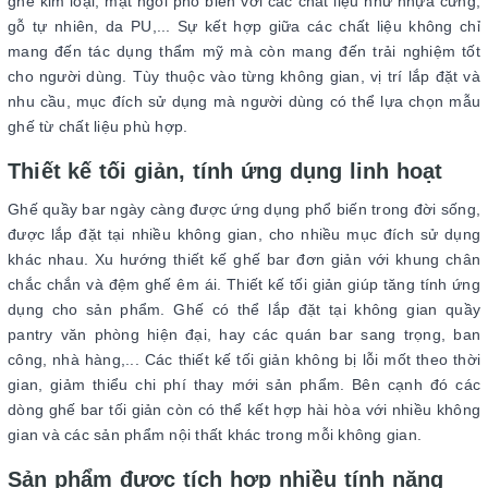
ghế kim loại, mặt ngồi phổ biến với các chất liệu như nhựa cứng,
gỗ tự nhiên, da PU,... Sự kết hợp giữa các chất liệu không chỉ
mang đến tác dụng thẩm mỹ mà còn mang đến trải nghiệm tốt
cho người dùng. Tùy thuộc vào từng không gian, vị trí lắp đặt và
nhu cầu, mục đích sử dụng mà người dùng có thể lựa chọn mẫu
ghế từ chất liệu phù hợp.
Thiết kế tối giản, tính ứng dụng linh hoạt
Ghế quầy bar ngày càng được ứng dụng phổ biến trong đời sống,
được lắp đặt tại nhiều không gian, cho nhiều mục đích sử dụng
khác nhau. Xu hướng thiết kế ghế bar đơn giản với khung chân
chắc chắn và đệm ghế êm ái. Thiết kế tối giản giúp tăng tính ứng
dụng cho sản phẩm. Ghế có thể lắp đặt tại không gian quầy
pantry văn phòng hiện đại, hay các quán bar sang trọng, ban
công, nhà hàng,... Các thiết kế tối giản không bị lỗi mốt theo thời
gian, giảm thiểu chi phí thay mới sản phẩm. Bên cạnh đó các
dòng ghế bar tối giản còn có thể kết hợp hài hòa với nhiều không
gian và các sản phẩm nội thất khác trong mỗi không gian.
Sản phẩm được tích hợp nhiều tính năng