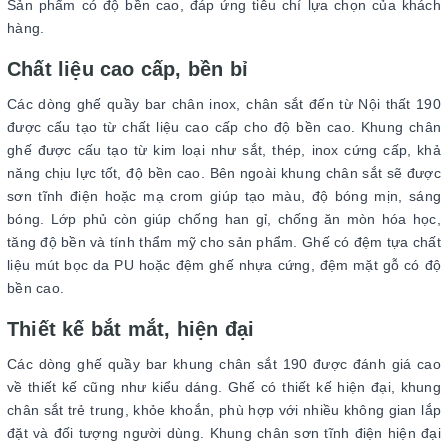
Sản phẩm có độ bền cao, đáp ứng tiêu chí lựa chọn của khách
hàng.
Chất liệu cao cấp, bền bỉ
Các dòng ghế quầy bar chân inox, chân sắt đến từ Nội thất 190
được cấu tạo từ chất liệu cao cấp cho độ bền cao. Khung chân
ghế được cấu tạo từ kim loại như sắt, thép, inox cứng cấp, khả
năng chịu lực tốt, độ bền cao. Bên ngoài khung chân sắt sẽ được
sơn tĩnh điện hoặc mạ crom giúp tạo màu, độ bóng mịn, sáng
bóng. Lớp phủ còn giúp chống han gỉ, chống ăn mòn hóa học,
tăng độ bền và tính thẩm mỹ cho sản phẩm. Ghế có đệm tựa chất
liệu mút bọc da PU hoặc đệm ghế nhựa cứng, đệm mặt gỗ có độ
bền cao.
Thiết kế bắt mắt, hiện đại
Các dòng ghế quầy bar khung chân sắt 190 được đánh giá cao
về thiết kế cũng như kiểu dáng. Ghế có thiết kế hiện đại, khung
chân sắt trẻ trung, khỏe khoắn, phù hợp với nhiều không gian lắp
đặt và đối tượng người dùng. Khung chân sơn tĩnh điện hiện đại