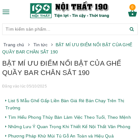
0
Toggle
navigation
Trang chủ
Tin tức
BẬT MÍ ƯU ĐIỂM NỔI BẬT CỦA GHẾ
QUẦY BAR CHÂN SẮT 190
BẬT MÍ ƯU ĐIỂM NỔI BẬT CỦA GHẾ
QUẦY BAR CHÂN SẮT 190
Đăng vào lúc 05/10/2025
List 5 Mẫu Ghế Gấp Liền Bàn Giá Rẻ Bán Chạy Trên Thị
Trường
Tìm Hiểu Phong Thủy Bàn Làm Việc Theo Tuổi, Theo Mệnh
Những Lưu Ý Quan Trọng Khi Thiết Kế Nội Thất Văn Phòng
Phương Pháp Khử Mùi Tủ Gỗ An Toàn và Hiệu Quả