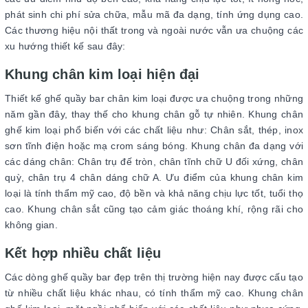
phát sinh chi phí sửa chữa, mẫu mã đa dạng, tính ứng dụng cao.
Các thương hiệu nội thất trong và ngoài nước vẫn ưa chuộng các
xu hướng thiết kế sau đây:
Khung chân kim loại hiện đại
Thiết kế ghế quầy bar chân kim loại được ưa chuộng trong những
năm gần đây, thay thế cho khung chân gỗ tự nhiên. Khung chân
ghế kim loại phổ biến với các chất liệu như: Chân sắt, thép, inox
sơn tĩnh điện hoặc mạ crom sáng bóng. Khung chân đa dạng với
các dáng chân: Chân trụ đế tròn, chân tĩnh chữ U đối xứng, chân
quỳ, chân trụ 4 chân dáng chữ A. Ưu điểm của khung chân kim
loại là tính thẩm mỹ cao, độ bền và khả năng chịu lực tốt, tuổi thọ
cao. Khung chân sắt cũng tạo cảm giác thoáng khí, rộng rãi cho
không gian.
Kết hợp nhiều chất liệu
Các dòng ghế quầy bar đẹp trên thị trường hiện nay được cấu tạo
từ nhiều chất liệu khác nhau, có tính thẩm mỹ cao. Khung chân