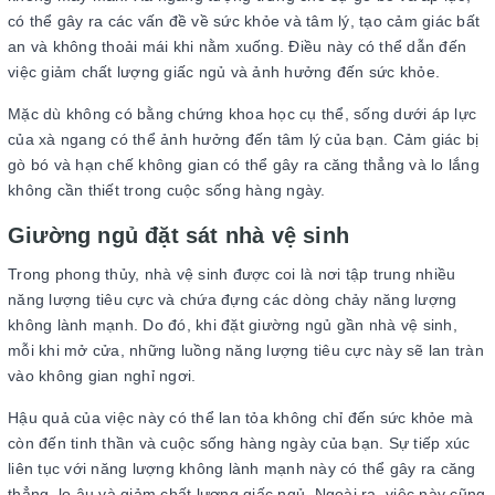
có thể gây ra các vấn đề về sức khỏe và tâm lý, tạo cảm giác bất
an và không thoải mái khi nằm xuống. Điều này có thể dẫn đến
việc giảm chất lượng giấc ngủ và ảnh hưởng đến sức khỏe.
Mặc dù không có bằng chứng khoa học cụ thể, sống dưới áp lực
của xà ngang có thể ảnh hưởng đến tâm lý của bạn. Cảm giác bị
gò bó và hạn chế không gian có thể gây ra căng thẳng và lo lắng
không cần thiết trong cuộc sống hàng ngày.
Giường ngủ đặt sát nhà vệ sinh
Trong phong thủy, nhà vệ sinh được coi là nơi tập trung nhiều
năng lượng tiêu cực và chứa đựng các dòng chảy năng lượng
không lành mạnh. Do đó, khi đặt giường ngủ gần nhà vệ sinh,
mỗi khi mở cửa, những luồng năng lượng tiêu cực này sẽ lan tràn
vào không gian nghỉ ngơi.
Hậu quả của việc này có thể lan tỏa không chỉ đến sức khỏe mà
còn đến tinh thần và cuộc sống hàng ngày của bạn. Sự tiếp xúc
liên tục với năng lượng không lành mạnh này có thể gây ra căng
thẳng, lo âu và giảm chất lượng giấc ngủ. Ngoài ra, việc này cũng