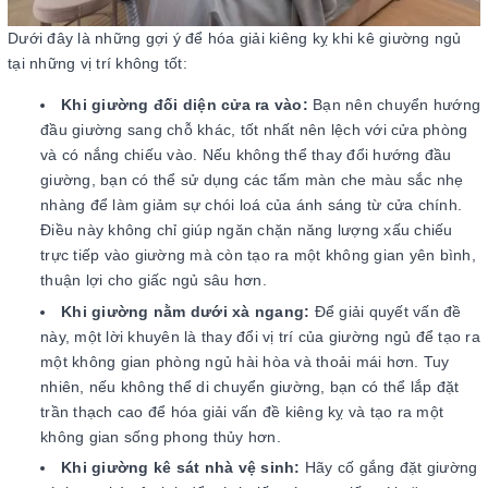
Dưới đây là những gợi ý để hóa giải kiêng kỵ khi kê giường ngủ
tại những vị trí không tốt:
Khi giường đối diện cửa ra vào:
Bạn nên chuyển hướng
đầu giường sang chỗ khác, tốt nhất nên lệch với cửa phòng
và có nắng chiếu vào. Nếu không thể thay đổi hướng đầu
giường, bạn có thể sử dụng các tấm màn che màu sắc nhẹ
nhàng để làm giảm sự chói loá của ánh sáng từ cửa chính.
Điều này không chỉ giúp ngăn chặn năng lượng xấu chiếu
trực tiếp vào giường mà còn tạo ra một không gian yên bình,
thuận lợi cho giấc ngủ sâu hơn.
Khi giường nằm dưới xà ngang:
Để giải quyết vấn đề
này, một lời khuyên là thay đổi vị trí của giường ngủ để tạo ra
một không gian phòng ngủ hài hòa và thoải mái hơn. Tuy
nhiên, nếu không thể di chuyển giường, bạn có thể lắp đặt
trần thạch cao để hóa giải vấn đề kiêng kỵ và tạo ra một
không gian sống phong thủy hơn.
Khi giường kê sát nhà vệ sinh:
Hãy cố gắng đặt giường