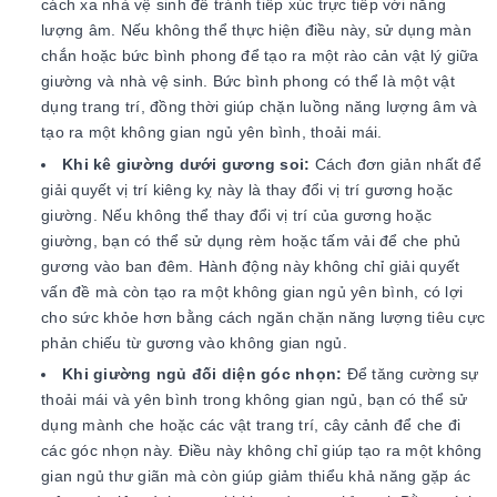
cách xa nhà vệ sinh để tránh tiếp xúc trực tiếp với năng
lượng âm. Nếu không thể thực hiện điều này, sử dụng màn
chắn hoặc bức bình phong để tạo ra một rào cản vật lý giữa
giường và nhà vệ sinh. Bức bình phong có thể là một vật
dụng trang trí, đồng thời giúp chặn luồng năng lượng âm và
tạo ra một không gian ngủ yên bình, thoải mái.
Khi kê giường dưới gương soi:
Cách đơn giản nhất để
giải quyết vị trí kiêng kỵ này là thay đổi vị trí gương hoặc
giường. Nếu không thể thay đổi vị trí của gương hoặc
giường, bạn có thể sử dụng rèm hoặc tấm vải để che phủ
gương vào ban đêm. Hành động này không chỉ giải quyết
vấn đề mà còn tạo ra một không gian ngủ yên bình, có lợi
cho sức khỏe hơn bằng cách ngăn chặn năng lượng tiêu cực
phản chiếu từ gương vào không gian ngủ.
Khi giường ngủ đối diện góc nhọn:
Để tăng cường sự
thoải mái và yên bình trong không gian ngủ, bạn có thể sử
dụng mành che hoặc các vật trang trí, cây cảnh để che đi
các góc nhọn này. Điều này không chỉ giúp tạo ra một không
gian ngủ thư giãn mà còn giúp giảm thiểu khả năng gặp ác