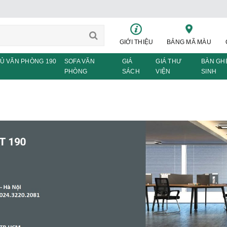
GIỚI THIỆU
BẢNG MÃ MÀU
Ủ VĂN PHÒNG 190
SOFA VĂN
GIÁ
GIÁ THƯ
BÀN GH
PHÒNG
SÁCH
VIỆN
SINH