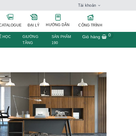
Tài khoản
HƯỚNG DẪN
CATALOGUE
ĐẠI LÝ
CÔNG TRÌNH
0
Giỏ hàng
Ế HỌC
GIƯỜNG
SẢN PHẨM
TẦNG
190