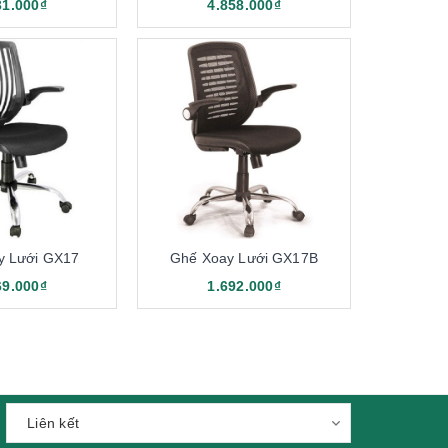
31.000₫
4.858.000₫
y Lưới GX17
Ghế Xoay Lưới GX17B
an
69.000₫
1.692.000₫
 suy nghĩ vô cùng sai lầm về dòng ghế xoay này đấy.
 Ngoài ra, thiết kế phần khung cũng được làm từ nhựa
n cho nhiều người dùng kinh ngạc. Kết cấu phần lưng