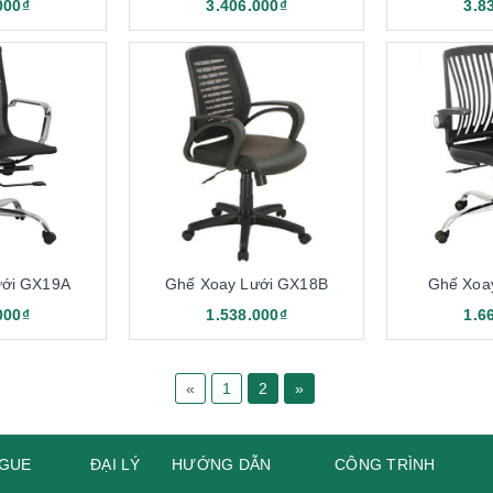
000₫
3.406.000₫
3.8
ưới GX19A
Ghế Xoay Lưới GX18B
Ghế Xoa
hế lưới chân xoay 190 được đánh giá cao về độ bền bỉ theo thời gi
000₫
1.538.000₫
1.6
 người nghĩ mặt lưới mỏng manh, không bền. Tuy nhiên, đây chính là
ặt lưới được dệt bằng công nghệ hiện đại, đa lớp vô cùng chắc chắn.
«
1
2
»
ồi có độ vững chãi hoàn hảo nhất cho người dùng.
GUE
ĐẠI LÝ
HƯỚNG DẪN
CÔNG TRÌNH
ề thiết kế phần nhìn. Công năng của sản phẩm này cũng phải khiế