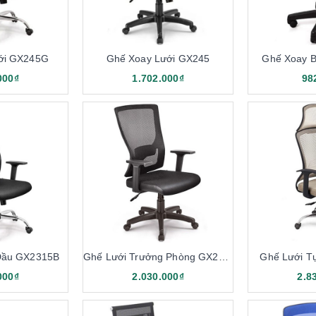
 trong đời sống
ế xoay lưới 190
ng
ới GX245G
Ghế Xoay Lưới GX245
Ghế Xoay 
000₫
1.702.000₫
98
n phòng
 lượng hiện nay
lưới 190
g sản phẩm nổi bật nhất của Nội thất 190. Sản phẩm sở hữu nhiều ư
Đầu GX2315B
Ghế Lưới Trưởng Phòng GX2315
Ghế Lưới T
000₫
2.030.000₫
2.8