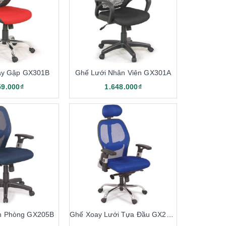
g. Ngoài ra, bạn còn có thể đặt thêm lưng, nệm ghế
ay Gập GX301B
Ghế Lưới Nhân Viên GX301A
59.000₫
1.648.000₫
n Phòng GX205B
Ghế Xoay Lưới Tựa Đầu GX204B