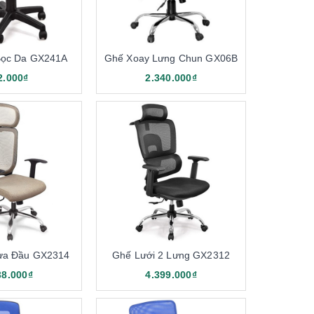
Bọc Da GX241A
Ghế Xoay Lưng Chun GX06B
2.000₫
2.340.000₫
u điểm nổi bật, được nhiều người tin dùng như sau:
ựa Đầu GX2314
Ghế Lưới 2 Lưng GX2312
38.000₫
4.399.000₫