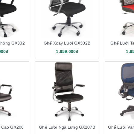
n không gian sang trọng, tinh tế phù hợp với đẳng cấp người dùn
Phòng GX302
Ghế Xoay Lưới GX302B
Ghế Lưới T
000₫
1.659.000₫
1.6
g Cao GX208
Ghế Lưới Ngả Lưng GX207B
Ghế Lưới Vă