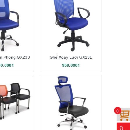
ăn Phòng GX233
Ghế Xoay Lưới GX231
60.000₫
959.000₫
0