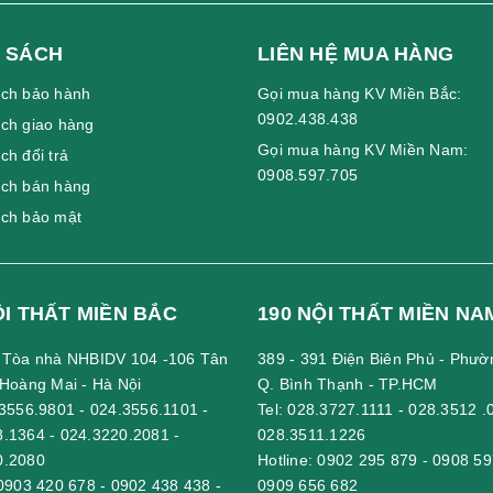
sống khi ngồi. Có công dụng chống mỏi và đau lưng tốt, tạo tư thế n
 độ cong, độ lún phù hợp nhất. Khiến cho người dùng có được tư thế
 SÁCH
LIÊN HỆ MUA HÀNG
, thoải mái nhất cho bạn.
ách bảo hành
Gọi mua hàng KV Miền Bắc:
0902.438.438
ch giao hàng
Gọi mua hàng KV Miền Nam:
ch đổi trả
0908.597.705
ách bán hàng
ách bảo mật
ỘI THẤT MIỀN BẮC
190 NỘI THẤT MIỀN NA
- Tòa nhà NHBIDV 104 -106 Tân
389 - 391 Điện Biên Phủ - Phườ
 Hoàng Mai - Hà Nội
Q. Bình Thạnh - TP.HCM
3556.9801
-
024.3556.1101
-
Tel:
028.3727.1111
-
028.3512 .
8.1364
-
024.3220.2081
-
028.3511.1226
0.2080
Hotline:
0902 295 879
-
0908 59
0903 420 678
-
0902 438 438
-
0909 656 682