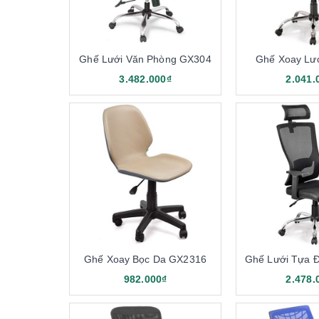
2. Ứng dụng của sản phẩm ghế xoay lưới 190
3. Hướng dẫn cách bảo quản, tăng độ bền gh
4. Lưu ý khi lựa chọn ghế xoay lưới văn phò
Ghế Lưới Văn Phòng GX304
Ghế Xoay Lư
Hãy lựa chọn về kiểu dáng lưới phù hợp
3.482.000₫
2.041.
Lưu ý lựa chọn màu sắc của ghế lưới xoay vă
Lưu ý lựa chọn chất liệu của ghế
5. Địa chỉ mua ghế xoay lưới 190 uy tín, chất
Nhà Phân Phối Nội Thất 190 tại Hà Nội
Nhà Phân Phối Nội Thất 190 tại TP.HCM
1. Ưu điểm nổi bật của ghế xoay 
Ghế xoay chất liệu lưới hiện đang là một trong nhữn
Ghế Xoay Bọc Da GX2316
Ghế Lưới Tựa 
Độ thông thoáng cao
982.000₫
2.478.