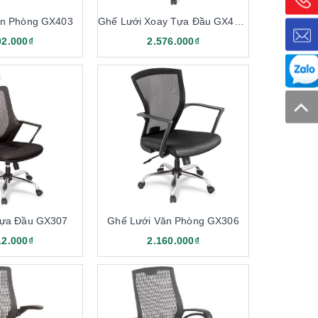
ăn Phòng GX403
Ghế Lưới Xoay Tựa Đầu GX402B
02.000₫
2.576.000₫
 dụng
tính năng xoay tiện dụng và bọc vải lưới. Chất liệu
t có thể thoát ra nhanh chóng. Mang lại khả năng lưu
i này sẽ mang đến sự khô thoáng, thấm hút liên tục.
, phát huy tốt nhất khả năng của bản thân trong công
Tựa Đầu GX307
Ghế Lưới Văn Phòng GX306
12.000₫
2.160.000₫
c dòng ghế xoay lưới 190 rất phong phú và đa dạng.
 bài trí khác nhau theo nhu cầu khách hàng.
ng mát hơn. Với các không gian như phòng họp, văn