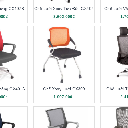
Lưng GX407B
Ghế Lưới Xoay Tựa Đầu GX404
Ghế Lưới V
000₫
3.602.000₫
1.7
xoay lưới có độ thông thoáng cao, không tích nhiệt, mát mẻ khi sử
ã hình dung được phần nào đặc điểm của nó. Ghế được sản xuất với 
iên kết thành nhiều mắt. Có khoảng không gian trống, khiến cho nhiệ
da mang lại cảm giác bí bách, dễ gây mùi. Sử dụng dòng ghế vải lướ
phần lưng người ngồi. Nhờ vào đó, người dùng có thể tập trung hơn
Phòng GX401A
Ghế Xoay Lưới GX309
Ghế Lưới 
000₫
1.997.000₫
2.4
ể loại bỏ suy nghĩ sử dụng màu sắc cứng nhắc cho ghế. Màu sắc cá
u sắc như đỏ, xám, đen, caro, xanh,... phù hợp cho từng không gian
àu sáng. Tạo cảm giác không gian phòng trở nên rộng rãi và thoá