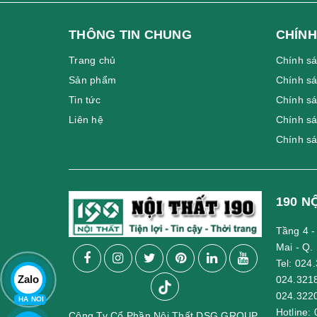
làm từ lưới, hơi cong về phần lưng giúp ôm sát cột 
ngồi đều được tính toán kỹ lưỡng. Tạo ra sản phẩm có
THÔNG TIN CHUNG
CHÍNH
Đệm ngồi làm từ chất liệu vải cũng mang lại sự êm ái
Trang chủ
Chính s
Đa dạng về mẫu mã
Sản phẩm
Chính sá
Tin tức
Chính sá
Liên hệ
Chính s
Chính s
190 N
Tầng 4 
Mai - Q.
Tel:
024.
Zalo
024.321
024.322
HA NOI
Hotline:
Công Ty Cổ Phần Nội Thất DSG GROUP