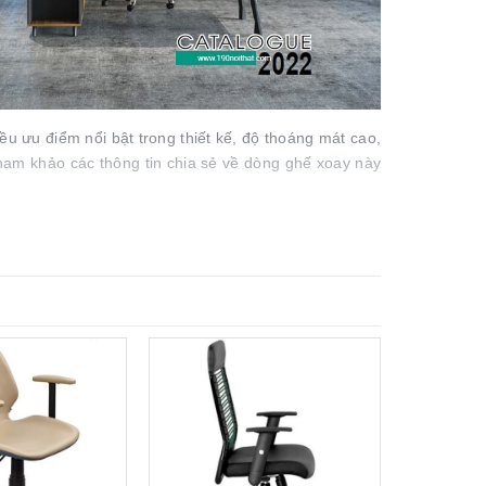
ều ưu điểm nổi bật trong thiết kế, độ thoáng mát cao,
am khảo các thông tin chia sẻ về dòng ghế xoay này