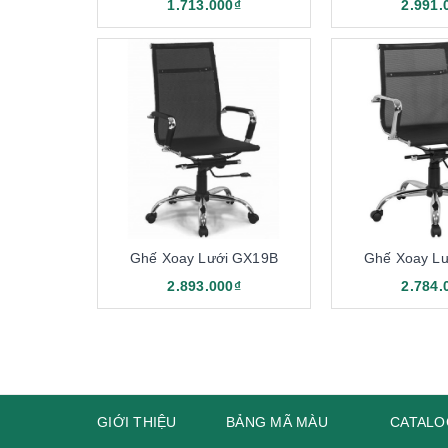
1.713.000₫
2.991.
Ghế Xoay Lưới GX19B
Ghế Xoay L
G
2.893.000₫
2.784.
Khi nhìn vào bề ngoài ghế xoay lưới tựa đầu, nhiều
Ghế lưới được sản xuất từ chất liệu lưới cao cấp, m
cao cấp, kim loại siêu bền. Tạo ra sản phẩm ghế ng
Tốt cho sức khỏe người dùng
GIỚI THIỆU
BẢNG MÃ MÀU
CATALO
Ghế xoay lưới văn phòng không chỉ được chú trọng v