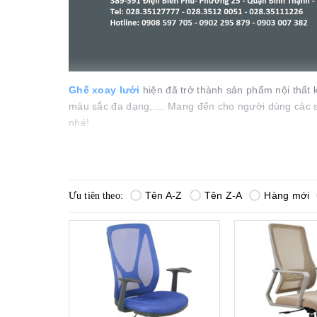
Ghế xoay lưới
hiện đã trở thành sản phẩm nội thất 
màu sắc đa dạng,.... Mang đến cho người dùng các 
nhé!
1. Ưu điểm nổi bật của ghế xoay lưới 190
Tên A-Z
Tên Z-A
Hàng mới
Ưu tiên theo:
Độ thông thoáng cao
Màu sắc ghế xoay lưới đa dạng
Ghế có độ bền cao
Tốt cho sức khỏe người dùng
Đa dạng về mẫu mã
Dễ dàng vệ sinh