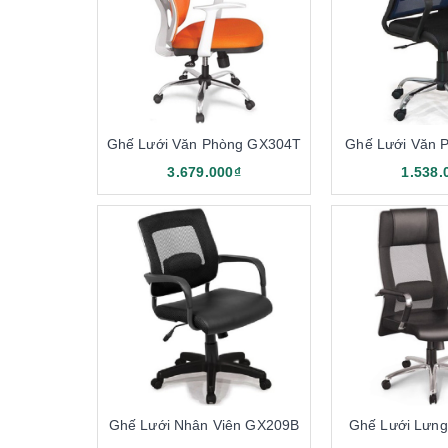
phòng giám đốc nên chọn gam màu trầm đậm. Mang đế
khác màu tùy vào sở thích bản thân.
Ghế có độ bền cao
Ghế Lưới Văn Phòng GX304T
Ghế Lưới Văn 
3.679.000₫
1.538.
Ghế Lưới Nhân Viên GX209B
Ghế Lưới Lưn