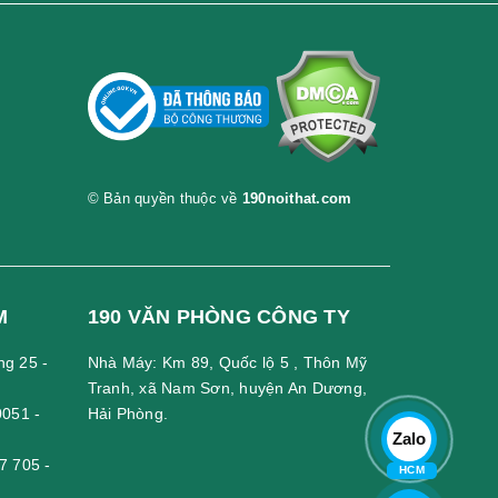
gồi đúng trong thời gian dài. Phần lưng tựa lẫn phần
 ngồi thoải mái nhất dù làm việc trong thời gian đai.
© Bản quyền thuộc về
190noithat.com
M
190 VĂN PHÒNG CÔNG TY
ng 25 -
Nhà Máy: Km 89, Quốc lộ 5 , Thôn Mỹ
Tranh, xã Nam Sơn, huyện An Dương,
0051
-
Hải Phòng.
Zalo
7 705
-
HCM