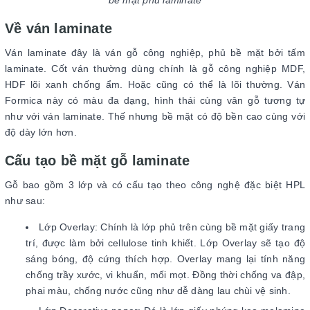
bề mặt phủ laminate
Về ván laminate
Ván laminate đây là ván gỗ công nghiệp, phủ bề mặt bởi tấm
laminate. Cốt ván thường dùng chính là gỗ công nghiệp MDF,
HDF lõi xanh chống ẩm. Hoặc cũng có thể là lõi thường. Ván
Formica này có màu đa dạng, hình thái cùng vân gỗ tương tự
như với ván laminate. Thế nhưng bề mặt có độ bền cao cùng với
độ dày lớn hơn.
Cấu tạo bề mặt gỗ laminate
Gỗ bao gồm 3 lớp và có cấu tạo theo công nghệ đặc biệt HPL
như sau:
Lớp Overlay: Chính là lớp phủ trên cùng bề mặt giấy trang
trí, được làm bởi cellulose tinh khiết. Lớp Overlay sẽ tạo độ
sáng bóng, độ cứng thích hợp. Overlay mang lại tính năng
chống trầy xước, vi khuẩn, mối mọt. Đồng thời chống va đập,
phai màu, chống nước cũng như dễ dàng lau chùi vệ sinh.