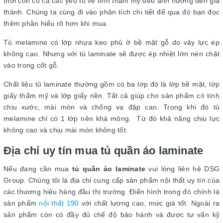
thời còn có cả các yếu tố về tính thẩm mỹ đều ảnh hưởng đến giá
thành. Chúng ta cùng đi vào phân tích chi tiết để qua đó bạn đọc
thêm phần hiểu rõ hơn khi mua.
Tủ melamine có lớp nhựa keo phủ ở bề mặt gỗ do vậy lực ép
không cao. Nhưng với tủ laminate sẽ được ép nhiệt lớn nén chặt
vào trong cốt gỗ.
Chất liệu tủ laminate thường gồm có ba lớp đó là lớp bề mặt, lớp
giấy thẩm mỹ và lớp giấy nền. Tất cả giúp cho sản phẩm có tính
chịu xước, mài mòn và chống va đập cao. Trong khi đó tủ
melamine chỉ có 1 lớp nên khá mỏng. Từ đó khả năng chịu lực
không cao và chịu mài mòn không tốt.
Địa chỉ uy tín mua tủ quần áo laminate
Nếu đang cần mua
tủ quần áo laminate
vui lòng liên hệ DSG
Group. Chúng tôi là địa chỉ cung cấp sản phẩm nội thất uy tín của
các thương hiệu hàng đầu thị trường. Điển hình trong đó chính là
sản phẩm
nội thất 190
với chất lượng cao, mức giá tốt. Ngoài ra
sản phẩm còn có đầy đủ chế độ bảo hành và được tư vấn kỹ