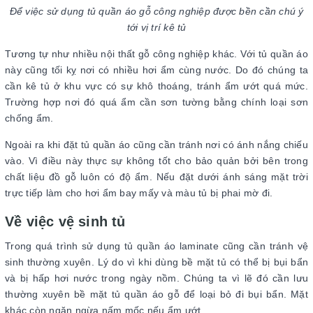
Để việc sử dụng tủ quần áo gỗ công nghiệp được bền cần chú ý
tới vị trí kê tủ
Tương tự như nhiều nội thất gỗ công nghiệp khác. Với tủ quần áo
này cũng tối kỵ nơi có nhiều hơi ẩm cùng nước. Do đó chúng ta
cần kê tủ ở khu vực có sự khô thoáng, tránh ẩm ướt quá mức.
Trường hợp nơi đó quá ẩm cần sơn tường bằng chính loại sơn
chống ẩm.
Ngoài ra khi đặt tủ quần áo cũng cần tránh nơi có ánh nắng chiếu
vào. Vì điều này thực sự không tốt cho bảo quản bởi bên trong
chất liệu đồ gỗ luôn có độ ẩm. Nếu đặt dưới ánh sáng mặt trời
trực tiếp làm cho hơi ẩm bay mấy và màu tủ bị phai mờ đi.
Về việc vệ sinh tủ
Trong quá trình sử dụng tủ quần áo laminate cũng cần tránh vệ
sinh thường xuyên. Lý do vì khi dùng bề mặt tủ có thể bị bụi bẩn
và bị hấp hơi nước trong ngày nồm. Chúng ta vì lẽ đó cần lưu
thường xuyên bề mặt tủ quần áo gỗ để loại bỏ đi bụi bẩn. Mặt
khác còn ngăn ngừa nấm mốc nếu ẩm ướt.