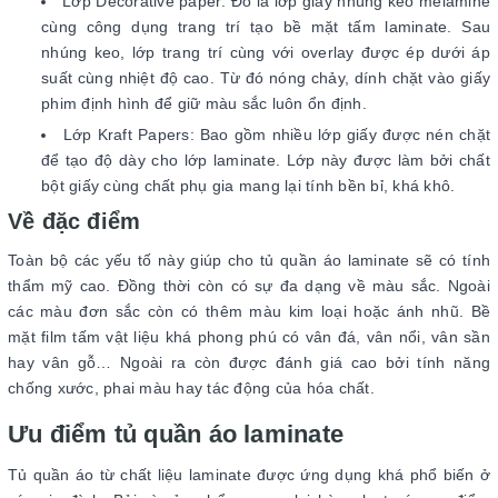
Lớp Decorative paper: Đó là lớp giấy nhúng keo melamine
cùng công dụng trang trí tạo bề mặt tấm laminate. Sau
nhúng keo, lớp trang trí cùng với overlay được ép dưới áp
suất cùng nhiệt độ cao. Từ đó nóng chảy, dính chặt vào giấy
phim định hình để giữ màu sắc luôn ổn định.
Lớp Kraft Papers: Bao gồm nhiều lớp giấy được nén chặt
để tạo độ dày cho lớp laminate. Lớp này được làm bởi chất
bột giấy cùng chất phụ gia mang lại tính bền bỉ, khá khô.
Về đặc điểm
Toàn bộ các yếu tố này giúp cho tủ quần áo laminate sẽ có tính
thẩm mỹ cao. Đồng thời còn có sự đa dạng về màu sắc. Ngoài
các màu đơn sắc còn có thêm màu kim loại hoặc ánh nhũ. Bề
mặt film tấm vật liệu khá phong phú có vân đá, vân nổi, vân sần
hay vân gỗ… Ngoài ra còn được đánh giá cao bởi tính năng
chống xước, phai màu hay tác động của hóa chất.
Ưu điểm tủ quần áo laminate
Tủ quần áo từ chất liệu laminate được ứng dụng khá phổ biến ở