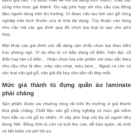
đánh giá cao. Tủ được thiết kế với đa dạng kích thước, màu sắc
cũng như mức giá thành. Do vậy phù hợp với nhu cầu của đông
đảo người dùng trên thị trường. Vì được cấu tạo bởi ván gỗ công
nghiệp nên kích thước của tủ khá đa dạng. Tùy thuộc vào từng
nhu cầu mà các gia đình qua đó chọn lựa loại tủ sao cho phù
hợp.
Mặt khác các gia đình còn dễ dàng cân nhắc chọn lựa theo kiến
trúc phòng ngủ. Ví dụ như tủ có kiểu dáng cổ điển, hiện đại, cổ
điển hay tân cổ điển… Hoặc chọn lựa sản phẩm với màu sắc theo
nhu cầu như là đen, màu nâu nhạt, màu kem… Ngoài ra còn có
các loại vân giả gỗ, vân giả đá hay vân sần rất đẹp mắt.
Mức giá thành tủ đựng quần áo laminate
phải chăng
Sản phẩm được ưa chuộng rộng rãi trên thị trường vì giá thành
khá phải chăng. Chất liệu ván gỗ công nghiệp có mức giá mềm
hơn hẳn so với gỗ tự nhiên. Vì vậy phù hợp với đa số người tiêu
dùng Việt. Đồng thời tủ còn có tuổi thọ cao, dễ bảo quản, vệ sinh
và tiết kiệm chi phí tối ưu.