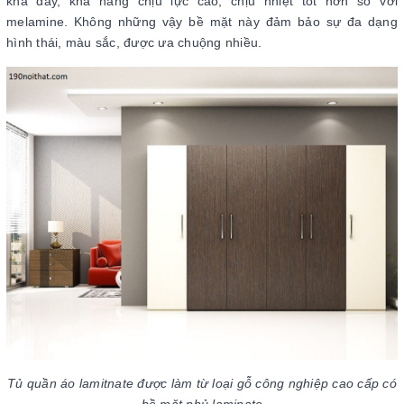
khá dày, khả năng chịu lực cao, chịu nhiệt tốt hơn so với
melamine. Không những vậy bề mặt này đảm bảo sự đa dạng
hình thái, màu sắc, được ưa chuộng nhiều.
Tủ quần áo lamitnate được làm từ loại gỗ công nghiệp cao cấp có