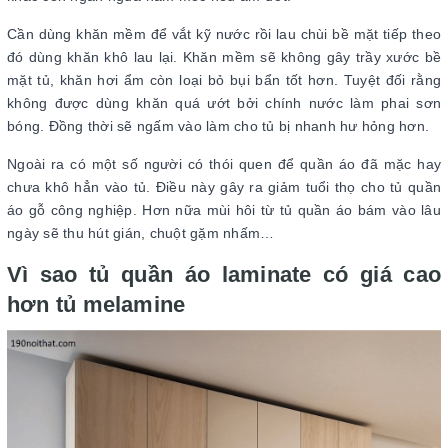
Cần dùng khăn mềm để vắt kỹ nước rồi lau chùi bề mặt tiếp theo
đó dùng khăn khô lau lại. Khăn mềm sẽ không gây trầy xước bề
mặt tủ, khăn hơi ẩm còn loại bỏ bụi bẩn tốt hơn. Tuyệt đối rằng
không được dùng khăn quá ướt bởi chính nước làm phai sơn
bóng. Đồng thời sẽ ngấm vào làm cho tủ bị nhanh hư hỏng hơn.
Ngoài ra có một số người có thói quen để quần áo đã mặc hay
chưa khô hẳn vào tủ. Điều này gây ra giảm tuổi thọ cho tủ quần
áo gỗ công nghiệp. Hơn nữa mùi hôi từ tủ quần áo bám vào lâu
ngày sẽ thu hút gián, chuột gặm nhấm…
Vì sao tủ quần áo laminate có giá cao
hơn tủ melamine