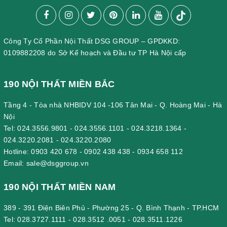
Công Ty Cổ Phần Nội Thất DSG GROUP – GPDKKD:
0109882208 do Sở Kế hoạch và Đầu tư TP Hà Nội cấp
190 NỘI THẤT MIỀN BẮC
Tầng 4 - Tòa nhà NHBIDV 104 -106 Tân Mai - Q. Hoàng Mai - Hà
Nội
Tel:
024.3556.9801
-
024.3556.1101
-
024.3218.1364
-
024.3220.2081
-
024.3220.2080
Hotline:
0903 420 678
-
0902 438 438
-
0934 658 112
Email:
sale@dsggroup.vn
190 NỘI THẤT MIỀN NAM
389 - 391 Điện Biên Phủ - Phường 25 - Q. Bình Thạnh - TP.HCM
Tel:
028.3727.1111
-
028.3512 .0051
-
028.3511.1226