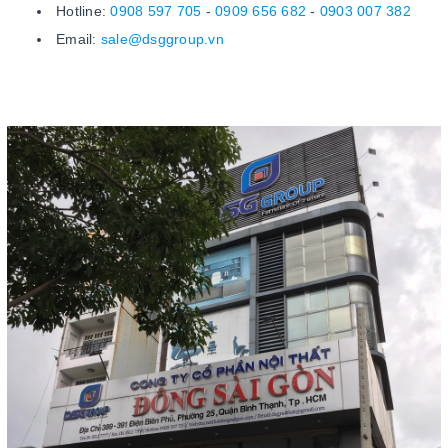
Hotline:
0908 597 705
-
0909 656 682
-
0903 007 382
Email:
sale@dsggroup.vn