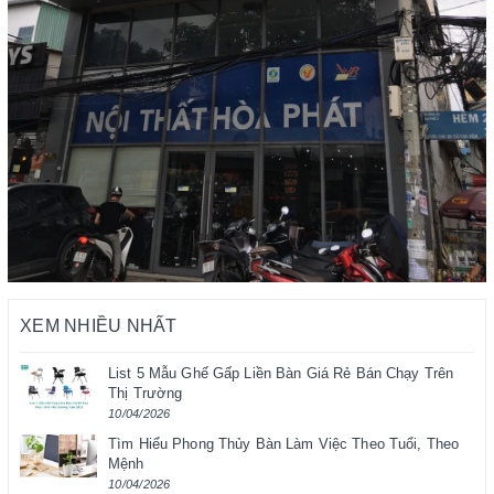
XEM NHIỀU NHẤT
List 5 Mẫu Ghế Gấp Liền Bàn Giá Rẻ Bán Chạy Trên
Thị Trường
10/04/2026
Tìm Hiểu Phong Thủy Bàn Làm Việc Theo Tuổi, Theo
Mệnh
10/04/2026