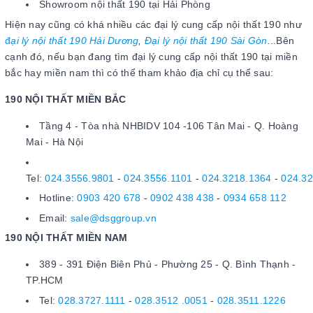
Showroom nội thất 190 tại Hải Phòng
Hiện nay cũng có khá nhiều các đại lý cung cấp nội thất 190 như
đ
ại lý nội thất 190 Hải Dương
,
Đại lý nội thất 190 Sài Gòn
.
..Bên
cạnh đó, nếu bạn đang tìm đại lý cung cấp nội thất 190 tại miền
bắc hay miền nam thì có thể tham khảo địa chỉ cụ thể sau:
190 NỘI THẤT MIỀN BẮC
Tầng 4 - Tòa nhà NHBIDV 104 -106 Tân Mai - Q. Hoàng
Mai - Hà Nội
Tel:
024.3556.9801
-
024.3556.1101
-
024.3218.1364
-
024.3
Hotline:
0903 420 678
-
0902 438 438
-
0934 658 112
Email:
sale@dsggroup.vn
190 NỘI THẤT MIỀN NAM
389 - 391 Điện Biên Phủ - Phường 25 - Q. Bình Thạnh -
TP.HCM
Tel:
028.3727.1111
-
028.3512 .0051
-
028.3511.1226