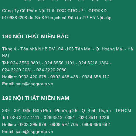
Công Ty Cổ Phần Nội Thất DSG GROUP – GPDKKD:
0109882208 do Sở Kế hoạch và Đầu tư TP Hà Nội cấp
190 NỘI THẤT MIỀN BẮC
Tầng 4 - Tòa nhà NHBIDV 104 -106 Tân Mai - Q. Hoàng Mai - Hà
Nội
Tel:
024.3556.9801
-
024.3556.1101
-
024.3218.1364
-
024.3220.2081
-
024.3220.2080
Hotline:
0903 420 678
-
0902 438 438
-
0934 658 112
Email:
sale@dsggroup.vn
190 NỘI THẤT MIỀN NAM
389 - 391 Điện Biên Phủ - Phường 25 - Q. Bình Thạnh - TP.HCM
Tel:
028.3727.1111
-
028.3512 .0051
-
028.3511.1226
Hotline:
0902 295 879
-
0908 597 705
-
0909 656 682
Email:
sale@dsggroup.vn