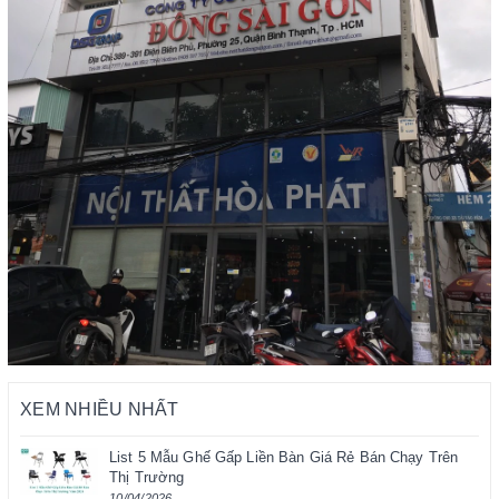
XEM NHIỀU NHẤT
List 5 Mẫu Ghế Gấp Liền Bàn Giá Rẻ Bán Chạy Trên
Thị Trường
10/04/2026