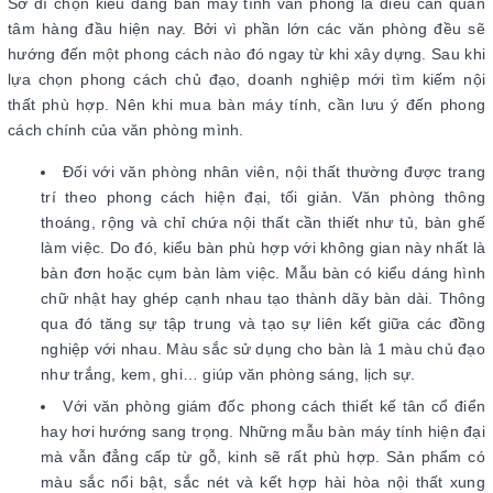
Sở dĩ chọn kiểu dáng bàn máy tính văn phòng là điều cần quan
tâm hàng đầu hiện nay. Bởi vì phần lớn các văn phòng đều sẽ
hướng đến một phong cách nào đó ngay từ khi xây dựng. Sau khi
lựa chọn phong cách chủ đạo, doanh nghiệp mới tìm kiếm nội
thất phù hợp. Nên khi mua bàn máy tính, cần lưu ý đến phong
cách chính của văn phòng mình.
Đối với văn phòng nhân viên, nội thất thường được trang
trí theo phong cách hiện đại, tối giản. Văn phòng thông
thoáng, rộng và chỉ chứa nội thất cần thiết như tủ, bàn ghế
làm việc. Do đó, kiểu bàn phù hợp với không gian này nhất là
bàn đơn hoặc cụm bàn làm việc. Mẫu bàn có kiểu dáng hình
chữ nhật hay ghép cạnh nhau tạo thành dãy bàn dài. Thông
qua đó tăng sự tập trung và tạo sự liên kết giữa các đồng
nghiệp với nhau. Màu sắc sử dụng cho bàn là 1 màu chủ đạo
như trắng, kem, ghi… giúp văn phòng sáng, lịch sự.
Với văn phòng giám đốc phong cách thiết kế tân cổ điển
hay hơi hướng sang trọng. Những mẫu bàn máy tính hiện đại
mà vẫn đẳng cấp từ gỗ, kinh sẽ rất phù hợp. Sản phẩm có
màu sắc nổi bật, sắc nét và kết hợp hài hòa nội thất xung