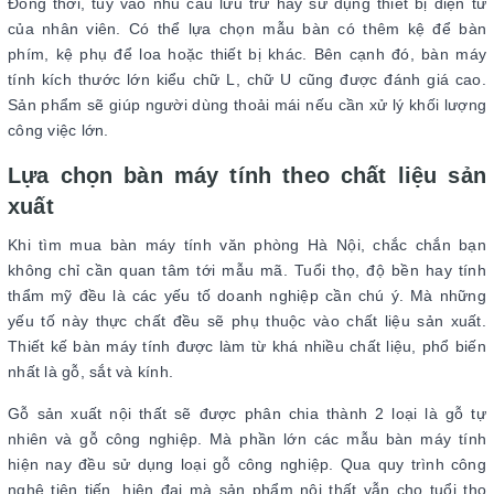
Đồng thời, tùy vào nhu cầu lưu trữ hay sử dụng thiết bị điện tử
của nhân viên. Có thể lựa chọn mẫu bàn có thêm kệ để bàn
phím, kệ phụ để loa hoặc thiết bị khác. Bên cạnh đó, bàn máy
tính kích thước lớn kiểu chữ L, chữ U cũng được đánh giá cao.
Sản phẩm sẽ giúp người dùng thoải mái nếu cần xử lý khối lượng
công việc lớn.
Lựa chọn bàn máy tính theo chất liệu sản
xuất
Khi tìm mua bàn máy tính văn phòng Hà Nội, chắc chắn bạn
không chỉ cần quan tâm tới mẫu mã. Tuổi thọ, độ bền hay tính
thẩm mỹ đều là các yếu tố doanh nghiệp cần chú ý. Mà những
yếu tố này thực chất đều sẽ phụ thuộc vào chất liệu sản xuất.
Thiết kế bàn máy tính được làm từ khá nhiều chất liệu, phổ biến
nhất là gỗ, sắt và kính.
Gỗ sản xuất nội thất sẽ được phân chia thành 2 loại là gỗ tự
nhiên và gỗ công nghiệp. Mà phần lớn các mẫu bàn máy tính
hiện nay đều sử dụng loại gỗ công nghiệp. Qua quy trình công
nghệ tiên tiến, hiện đại mà sản phẩm nội thất vẫn cho tuổi thọ