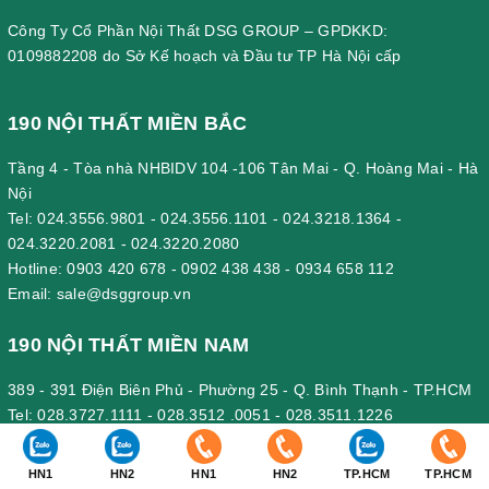
Công Ty Cổ Phần Nội Thất DSG GROUP – GPDKKD:
0109882208 do Sở Kế hoạch và Đầu tư TP Hà Nội cấp
190 NỘI THẤT MIỀN BẮC
Tầng 4 - Tòa nhà NHBIDV 104 -106 Tân Mai - Q. Hoàng Mai - Hà
Nội
Tel:
024.3556.9801
-
024.3556.1101
-
024.3218.1364
-
024.3220.2081
-
024.3220.2080
Hotline:
0903 420 678
-
0902 438 438
-
0934 658 112
Email:
sale@dsggroup.vn
190 NỘI THẤT MIỀN NAM
389 - 391 Điện Biên Phủ - Phường 25 - Q. Bình Thạnh - TP.HCM
Tel:
028.3727.1111
-
028.3512 .0051
-
028.3511.1226
Hotline:
0902 295 879
-
0908 597 705
-
0909 656 682
Email:
sale@dsggroup.vn
HN1
HN2
HN1
HN2
TP.HCM
TP.HCM