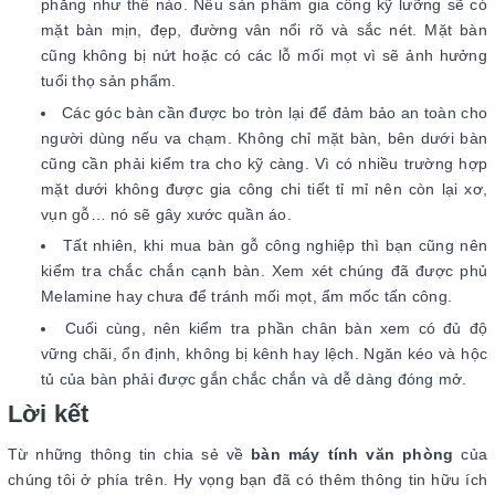
phẳng như thế nào. Nếu sản phẩm gia công kỹ lưỡng sẽ có
mặt bàn mịn, đẹp, đường vân nổi rõ và sắc nét. Mặt bàn
cũng không bị nứt hoặc có các lỗ mối mọt vì sẽ ảnh hưởng
tuổi thọ sản phẩm.
Các góc bàn cần được bo tròn lại để đảm bảo an toàn cho
người dùng nếu va chạm. Không chỉ mặt bàn, bên dưới bàn
cũng cần phải kiểm tra cho kỹ càng. Vì có nhiều trường hợp
mặt dưới không được gia công chi tiết tỉ mỉ nên còn lại xơ,
vụn gỗ… nó sẽ gây xước quần áo.
Tất nhiên, khi mua bàn gỗ công nghiệp thì bạn cũng nên
kiểm tra chắc chắn cạnh bàn. Xem xét chúng đã được phủ
Melamine hay chưa để tránh mối mọt, ẩm mốc tấn công.
Cuối cùng, nên kiểm tra phần chân bàn xem có đủ độ
vững chãi, ổn định, không bị kênh hay lệch. Ngăn kéo và hộc
tủ của bàn phải được gắn chắc chắn và dễ dàng đóng mở.
Lời kết
Từ những thông tin chia sẻ về
bàn máy tính văn phòng
của
chúng tôi ở phía trên. Hy vọng bạn đã có thêm thông tin hữu ích