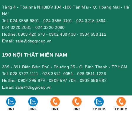
Tầng 4 - Tòa nhà NHBIDV 104 -106 Tân Mai - Q. Hoàng Mai - Hà
Nội
Tel:
024.3556.9801
-
024.3556.1101
-
024.3218.1364
-
024.3220.2081
-
024.3220.2080
Hotline:
0903 420 678
-
0902 438 438
-
0934 658 112
Email:
sale@dsggroup.vn
190 NỘI THẤT MIỀN NAM
389 - 391 Điện Biên Phủ - Phường 25 - Q. Bình Thạnh - TP.HCM
Tel:
028.3727.1111
-
028.3512 .0051
-
028.3511.1226
Hotline:
0902 295 879
-
0908 597 705
-
0909 656 682
Email:
sale@dsggroup.vn
190 VĂN PHÒNG CÔNG TY
HN1
HN2
HN1
HN2
TP.HCM
TP.HCM
Nhà Máy: Km 89, Quốc lộ 5 , Thôn Mỹ Tranh, xã Nam Sơn, huyện
An Dương, Hải Phòng.