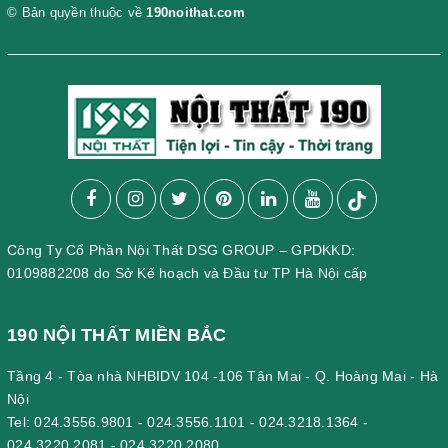
© Bản quyền thuộc về
190noithat.com
Công Ty Cổ Phần Nội Thất DSG GROUP – GPDKKD:
0109882208 do Sở Kế hoạch và Đầu tư TP Hà Nội cấp
190 NỘI THẤT MIỀN BẮC
Tầng 4 - Tòa nhà NHBIDV 104 -106 Tân Mai - Q. Hoàng Mai - Hà
Nội
Tel:
024.3556.9801
-
024.3556.1101
-
024.3218.1364
-
024.3220.2081
-
024.3220.2080