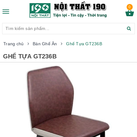
0
Toggle
navigation
Trang chủ
Bàn Ghế Ăn
Ghế Tựa GT236B
GHẾ TỰA GT236B