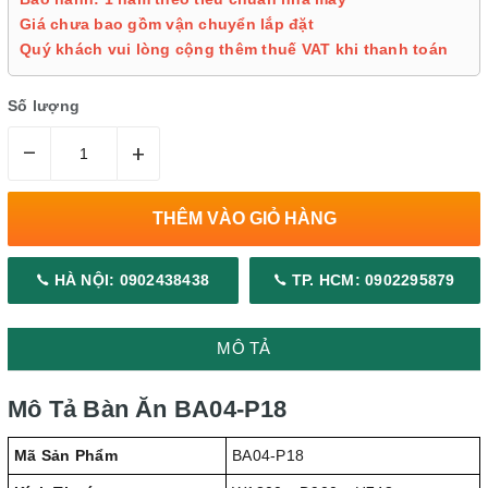
Giá chưa bao gồm vận chuyển lắp đặt
Quý khách vui lòng cộng thêm thuế VAT khi thanh toán
Số lượng
–
+
THÊM VÀO GIỎ HÀNG
HÀ NỘI: 0902438438
TP. HCM: 0902295879
MÔ TẢ
Mô Tả Bàn Ăn BA04-P18
Mã Sản Phẩm
BA04-P18