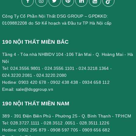
Công Ty Cổ Phần Nội Thất DSG GROUP – GPDKKD:
0109882208 do Sở Kế hoạch và Đầu tư TP Hà Nội cấp
190 NỘI THẤT MIỀN BẮC
Tầng 4 - Tòa nhà NHBIDV 104 -106 Tân Mai - Q. Hoàng Mai - Hà
Nội
Tel:
024.3556.9801
-
024.3556.1101
-
024.3218.1364
-
024.3220.2081
-
024.3220.2080
Hotline:
0903 420 678
-
0902 438 438
-
0934 658 112
Email:
sale@dsggroup.vn
190 NỘI THẤT MIỀN NAM
389 - 391 Điện Biên Phủ - Phường 25 - Q. Bình Thạnh - TP.HCM
Tel:
028.3727.1111
-
028.3512 .0051
-
028.3511.1226
Hotline:
0902 295 879
-
0908 597 705
-
0909 656 682