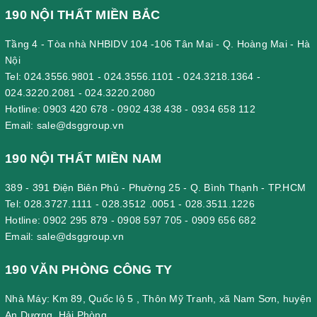
190 NỘI THẤT MIỀN BẮC
Tầng 4 - Tòa nhà NHBIDV 104 -106 Tân Mai - Q. Hoàng Mai - Hà
Nội
Tel:
024.3556.9801
-
024.3556.1101
-
024.3218.1364
-
024.3220.2081
-
024.3220.2080
Hotline:
0903 420 678
-
0902 438 438
-
0934 658 112
Email:
sale@dsggroup.vn
190 NỘI THẤT MIỀN NAM
389 - 391 Điện Biên Phủ - Phường 25 - Q. Bình Thạnh - TP.HCM
Tel:
028.3727.1111
-
028.3512 .0051
-
028.3511.1226
Hotline:
0902 295 879
-
0908 597 705
-
0909 656 682
Email:
sale@dsggroup.vn
190 VĂN PHÒNG CÔNG TY
Nhà Máy: Km 89, Quốc lộ 5 , Thôn Mỹ Tranh, xã Nam Sơn, huyện
An Dương, Hải Phòng.