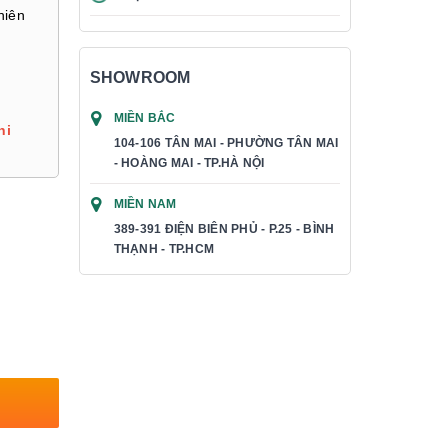
nhiên
SHOWROOM
MIỀN BẮC
hi
104-106 TÂN MAI - PHƯỜNG TÂN MAI
- HOÀNG MAI - TP.HÀ NỘI
MIỀN NAM
389-391 ĐIỆN BIÊN PHỦ - P.25 - BÌNH
THẠNH - TP.HCM