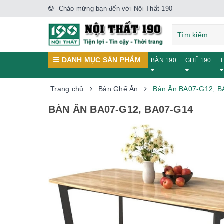
Chào mừng bạn đến với Nội Thất 190
DANH MỤC SẢN PHẨM
BÀN 190
GHẾ 190
T
Trang chủ
Bàn Ghế Ăn
Bàn Ăn BA07-G12, B
BÀN ĂN BA07-G12, BA07-G14