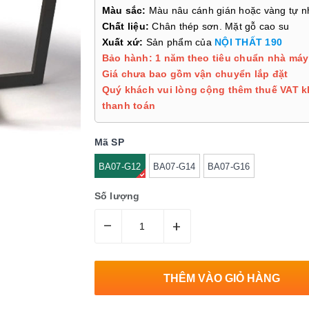
Màu sắc:
Màu nâu cánh gián hoặc vàng tự 
Chất liệu:
Chân thép sơn. Mặt gỗ cao su
Xuất xứ:
Sản phẩm của
NỘI THẤT 190
Bảo hành: 1 năm theo tiêu chuẩn nhà máy
Giá chưa bao gồm vận chuyển lắp đặt
Quý khách vui lòng cộng thêm thuế VAT k
thanh toán
Mã SP
BA07-G12
BA07-G14
BA07-G16
Số lượng
–
+
THÊM VÀO GIỎ HÀNG