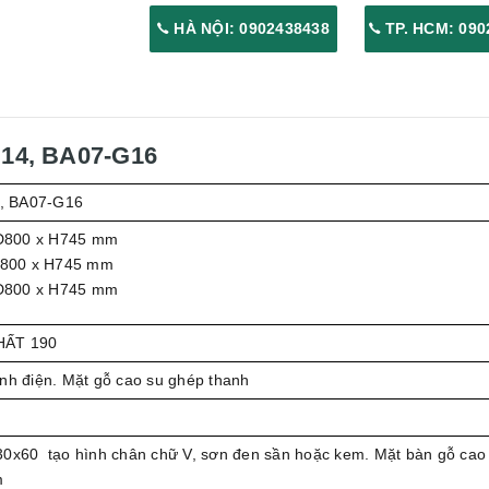
HÀ NỘI: 0902438438
TP. HCM: 090
14, BA07-G16
, BA07-G16
D800 x H745 mm
800 x H745 mm
D800 x H745 mm
HẤT 190
nh điện. Mặt gỗ cao su ghép thanh
30x60 tạo hình chân chữ V, sơn đen sần hoặc kem. Mặt bàn gỗ cao
m