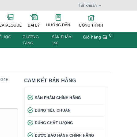
Tài khoản
HƯỚNG DẪN
CATALOGUE
ĐẠI LÝ
CÔNG TRÌNH
0
Giỏ hàng
Ế HỌC
GIƯỜNG
SẢN PHẨM
TẦNG
190
-G16
CAM KẾT BÁN HÀNG
SẢN PHẨM CHÍNH HÃNG
ĐÚNG TIÊU CHUẨN
ĐÚNG CHẤT LƯỢNG
ĐƯỢC BẢO HÀNH CHÍNH HÃNG