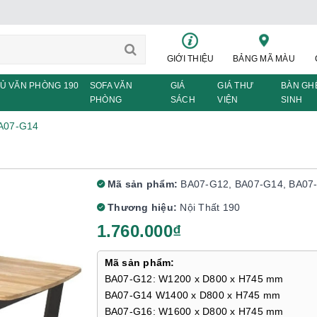
GIỚI THIỆU
BẢNG MÃ MÀU
Ủ VĂN PHÒNG 190
SOFA VĂN
GIÁ
GIÁ THƯ
BÀN GH
PHÒNG
SÁCH
VIỆN
SINH
A07-G14
Mã sản phẩm:
BA07-G12, BA07-G14, BA07
Thương hiệu:
Nội Thất 190
1.760.000₫
Mã sản phẩm:
BA07-G12: W1200 x D800 x H745 mm
BA07-G14 W1400 x D800 x H745 mm
BA07-G16: W1600 x D800 x H745 mm