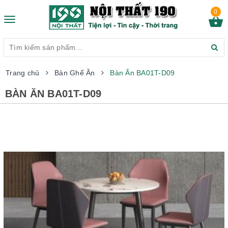
0
Toggle
navigation
Trang chủ
Bàn Ghế Ăn
Bàn Ăn BA01T-D09
BÀN ĂN BA01T-D09