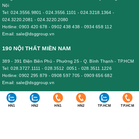
Nội
Tel:
024.3556.9801
-
024.3556.1101
-
024.3218.1364
-
024.3220.2081
-
024.3220.2080
Hotline:
0903 420 678
-
0902 438 438
-
0934 658 112
Email:
sale@dsggroup.vn
190 NỘI THẤT MIỀN NAM
389 - 391 Điện Biên Phủ - Phường 25 - Q. Bình Thạnh - TP.HCM
Tel:
028.3727.1111
-
028.3512 .0051
-
028.3511.1226
Hotline:
0902 295 879
-
0908 597 705
-
0909 656 682
Email:
sale@dsggroup.vn
190 VĂN PHÒNG CÔNG TY
HN1
HN2
HN1
HN2
TP.HCM
TP.HCM
Nhà Máy: Km 89, Quốc lộ 5 , Thôn Mỹ Tranh, xã Nam Sơn, huyện
An Dương, Hải Phòng.