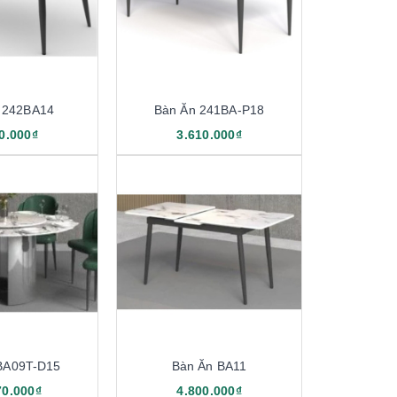
 242BA14
Bàn Ăn 241BA-P18
0.000₫
3.610.000₫
BA09T-D15
Bàn Ăn BA11
70.000₫
4.800.000₫