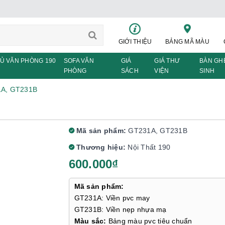
GIỚI THIỆU
BẢNG MÃ MÀU
Ủ VĂN PHÒNG 190
SOFA VĂN
GIÁ
GIÁ THƯ
BÀN GH
PHÒNG
SÁCH
VIỆN
SINH
1A, GT231B
Mã sản phẩm:
GT231A, GT231B
Thương hiệu:
Nội Thất 190
600.000₫
Mã sản phẩm:
GT231A: Viền pvc may
GT231B: Viền nẹp nhựa mạ
Màu sắc:
Bảng màu pvc tiêu chuẩn