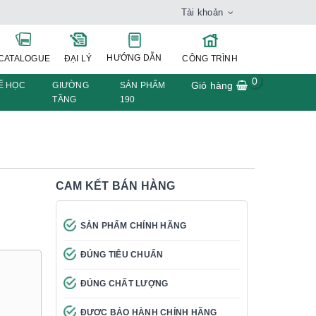
Tài khoản
HƯỚNG DẪN
CATALOGUE
ĐẠI LÝ
CÔNG TRÌNH
0
Giỏ hàng
Ế HỌC
GIƯỜNG
SẢN PHẨM
TẦNG
190
CAM KẾT BÁN HÀNG
SẢN PHẨM CHÍNH HÃNG
ĐÚNG TIÊU CHUẨN
ĐÚNG CHẤT LƯỢNG
ĐƯỢC BẢO HÀNH CHÍNH HÃNG