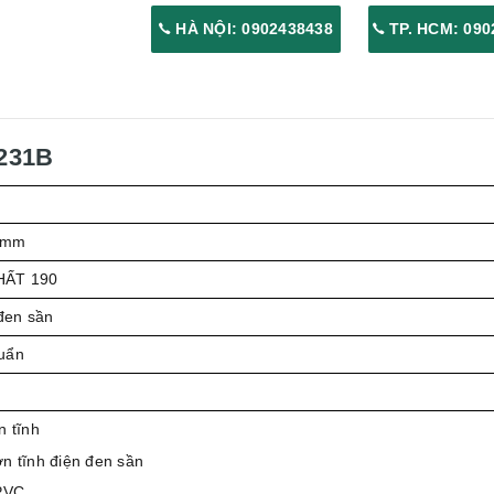
HÀ NỘI: 0902438438
TP. HCM: 090
231B
 mm
HẤT 190
đen sần
uẩn
n tĩnh
n tĩnh điện đen sần
PVC