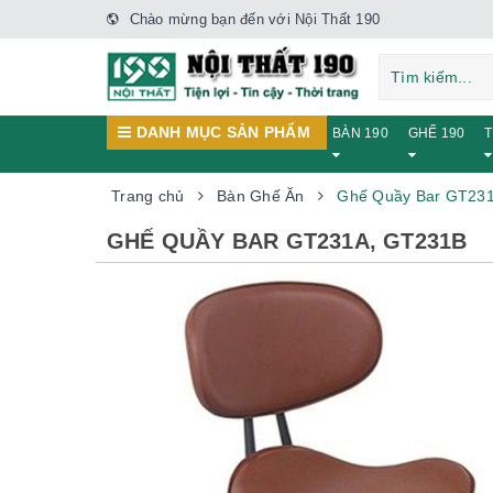
Chào mừng bạn đến với Nội Thất 190
DANH MỤC SẢN PHẨM
BÀN 190
GHẾ 190
T
Trang chủ
Bàn Ghế Ăn
Ghế Quầy Bar GT23
GHẾ QUẦY BAR GT231A, GT231B