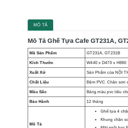
MÔ TẢ
Mô Tả Ghế Tựa Cafe GT231A, GT
Mã Sản Phẩm
GT231A, GT231B
Kích Thước
W440 x D470 x H880
Xuất Xứ
Sản Phẩm của NỘI T
Chất Liệu
Đệm PVC. Chân sơn 
Màu Sắc
Bảng màu pvc tiêu ch
Bảo Hành
12 tháng
Ghế tựa 4 châ
Khung chân sơ
Mô Tả
Mặt ngồi bọc 