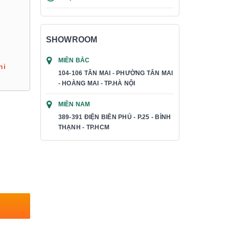
SHOWROOM
MIỀN BẮC
hi
104-106 TÂN MAI - PHƯỜNG TÂN MAI
- HOÀNG MAI - TP.HÀ NỘI
MIỀN NAM
389-391 ĐIỆN BIÊN PHỦ - P.25 - BÌNH
THẠNH - TP.HCM