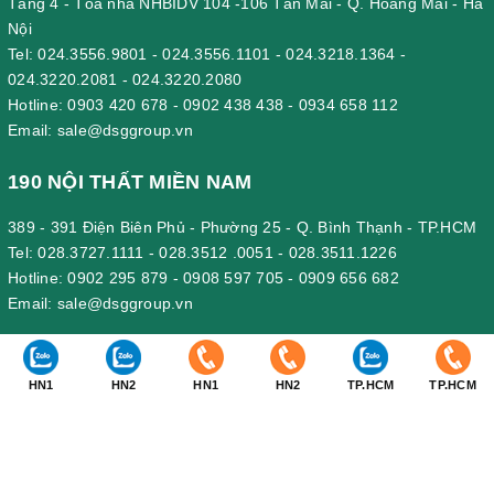
Tầng 4 - Tòa nhà NHBIDV 104 -106 Tân Mai - Q. Hoàng Mai - Hà
Nội
Tel:
024.3556.9801
-
024.3556.1101
-
024.3218.1364
-
024.3220.2081
-
024.3220.2080
Hotline:
0903 420 678
-
0902 438 438
-
0934 658 112
Email:
sale@dsggroup.vn
190 NỘI THẤT MIỀN NAM
389 - 391 Điện Biên Phủ - Phường 25 - Q. Bình Thạnh - TP.HCM
Tel:
028.3727.1111
-
028.3512 .0051
-
028.3511.1226
Hotline:
0902 295 879
-
0908 597 705
-
0909 656 682
Email:
sale@dsggroup.vn
190 VĂN PHÒNG CÔNG TY
HN1
HN2
HN1
HN2
TP.HCM
TP.HCM
Nhà Máy: Km 89, Quốc lộ 5 , Thôn Mỹ Tranh, xã Nam Sơn, huyện
An Dương, Hải Phòng.