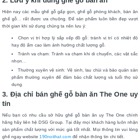
2. Lưu ý khi dùng ghế gỗ bàn ăn
Hiện nay các mẫu ghế gỗ gấp gọn, ghế gỗ phòng khách, bàn ăn
ghế gỗ… rất được ưa chuộng. Để sản phẩm luôn bền đẹp vượt
thời gian khi sử dụng chúng ta nên lưu ý:
Chọn vị trí hợp lý sắp xếp đồ gỗ: tránh vị trí có nhiệt độ
hay độ ẩm cao làm ảnh hưởng chất lượng gỗ.
Tránh va chạm: Tránh va chạm khi di chuyển, các vật sắc
nhọn…
Thường xuyên vệ sinh: Vệ sinh, lau chùi và bảo quản sản
phẩm thường xuyên để đảm bảo chất lượng và tuổi thọ sử
dụng.
3. Địa chỉ bán ghế gỗ bàn ăn The One uy
tín
Nếu bạn có nhu cầu sở hữu ghế gỗ bàn ăn uy The One chính
hãng hãy liên hệ DSG Group. Tại đây mọi khách hàng luôn nhận
sản phẩm chất lượng với mức giá tốt nhất. Mọi thông tin vui lòng
ghế ngay website
190noithat.com
để nhận thông tin chi tiết.