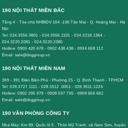
190 NỘI THẤT MIỀN BẮC
Tầng 4 - Tòa nhà NHBIDV 104 -106 Tân Mai - Q. Hoàng Mai - Hà
Nội
Tel:
024.3556.9801
-
024.3556.1101
-
024.3218.1364
-
024.3220.2081
-
024.3220.2080
Hotline:
0903 420 678
-
0902 438 438
-
0934 658 112
Email:
sale@dsggroup.vn
190 NỘI THẤT MIỀN NAM
389 - 391 Điện Biên Phủ - Phường 25 - Q. Bình Thạnh - TP.HCM
Tel:
028.3727.1111
-
028.3512 .0051
-
028.3511.1226
Hotline:
0902 295 879
-
0908 597 705
-
0909 656 682
Email:
sale@dsggroup.vn
190 VĂN PHÒNG CÔNG TY
Nhà Máy: Km 89, Quốc lộ 5 , Thôn Mỹ Tranh, xã Nam Sơn, huyện