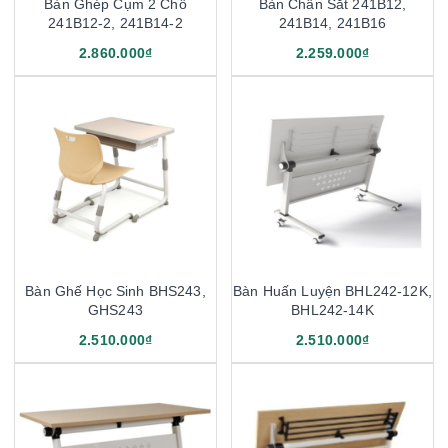
Bàn Ghép Cụm 2 Chỗ
Bàn Chân Sắt 241B12,
241B12-2, 241B14-2
241B14, 241B16
2.860.000₫
2.259.000₫
Bàn Ghế Học Sinh BHS243,
Bàn Huấn Luyện BHL242-12K,
GHS243
BHL242-14K
2.510.000₫
2.510.000₫