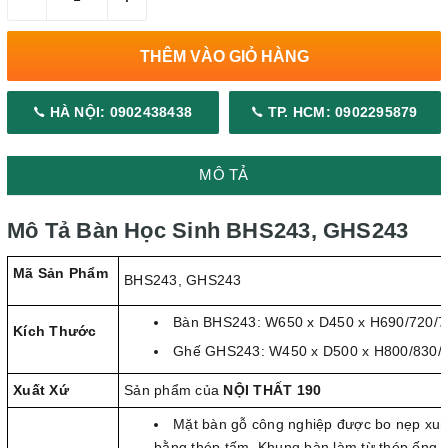
THÊM VÀO GIỎ HÀNG
HÀ NỘI: 0902438438
TP. HCM: 0902295879
MÔ TẢ
Mô Tả Bàn Học Sinh BHS243, GHS243
Mã Sản Phẩm
BHS243, GHS243
Bàn BHS243: W650 x D450 x H690/720/
Kích Thước
Ghế GHS243: W450 x D500 x H800/830
Xuất Xứ
Sản phẩm của
NỘI THẤT 190
Mặt bàn gỗ công nghiệp được bo nẹp xun
bằng thép tấm. Khung bàn làm từ thép ống tr