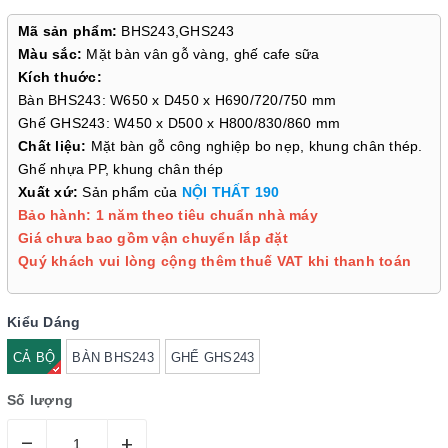
Mã sản phẩm:
BHS243,GHS243
Màu sắc:
Mặt bàn vân gỗ vàng, ghế cafe sữa
Kích thuớc:
Bàn BHS243: W650 x D450 x H690/720/750 mm
Ghế GHS243: W450 x D500 x H800/830/860 mm
Chất liệu:
Mặt bàn gỗ công nghiệp bo nẹp, khung chân thép.
Ghế nhựa PP, khung chân thép
Xuất xứ:
Sản phẩm của
NỘI THẤT 190
Bảo hành: 1 năm theo tiêu chuẩn nhà máy
Giá chưa bao gồm vận chuyển lắp đặt
Quý khách vui lòng cộng thêm thuế VAT khi thanh toán
Kiểu Dáng
CẢ BỘ
BÀN BHS243
GHẾ GHS243
Số lượng
–
+