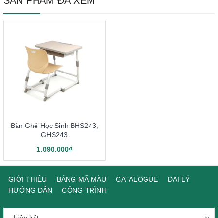
SẢN PHẨM ĐÃ XEM
Bàn Ghế Học Sinh BHS243,
GHS243
1.090.000₫
GIỚI THIỆU
BẢNG MÃ MÀU
CATALOGUE
ĐẠI LÝ
HƯỚNG DẪN
CÔNG TRÌNH