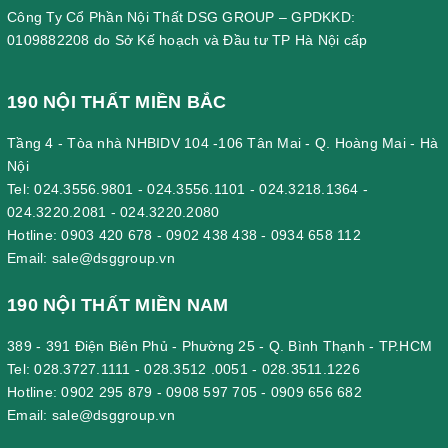
Công Ty Cổ Phần Nội Thất DSG GROUP – GPDKKD:
0109882208 do Sở Kế hoạch và Đầu tư TP Hà Nội cấp
190 NỘI THẤT MIỀN BẮC
Tầng 4 - Tòa nhà NHBIDV 104 -106 Tân Mai - Q. Hoàng Mai - Hà
Nội
Tel:
024.3556.9801
-
024.3556.1101
-
024.3218.1364
-
024.3220.2081
-
024.3220.2080
Hotline:
0903 420 678
-
0902 438 438
-
0934 658 112
Email:
sale@dsggroup.vn
190 NỘI THẤT MIỀN NAM
389 - 391 Điện Biên Phủ - Phường 25 - Q. Bình Thạnh - TP.HCM
Tel:
028.3727.1111
-
028.3512 .0051
-
028.3511.1226
Hotline:
0902 295 879
-
0908 597 705
-
0909 656 682
Email:
sale@dsggroup.vn