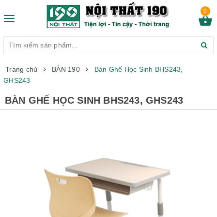
0
Toggle
navigation
Trang chủ
BÀN 190
Bàn Ghế Học Sinh BHS243,
GHS243
BÀN GHẾ HỌC SINH BHS243, GHS243