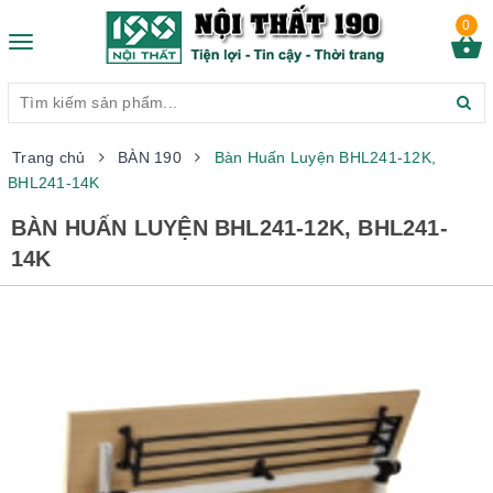
0
Toggle
navigation
Trang chủ
BÀN 190
Bàn Huấn Luyện BHL241-12K,
BHL241-14K
BÀN HUẤN LUYỆN BHL241-12K, BHL241-
14K