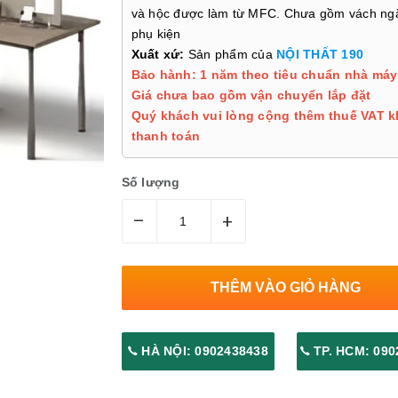
và hộc được làm từ MFC. Chưa gồm vách ngă
phụ kiện
Xuất xứ:
Sản phẩm của
NỘI THẤT 190
Bảo hành: 1 năm theo tiêu chuẩn nhà máy
Giá chưa bao gồm vận chuyển lắp đặt
Quý khách vui lòng cộng thêm thuế VAT k
thanh toán
Số lượng
–
+
THÊM VÀO GIỎ HÀNG
HÀ NỘI: 0902438438
TP. HCM: 090