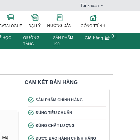
Tài khoản
HƯỚNG DẪN
CATALOGUE
ĐẠI LÝ
CÔNG TRÌNH
0
Giỏ hàng
Ế HỌC
GIƯỜNG
SẢN PHẨM
TẦNG
190
CAM KẾT BÁN HÀNG
SẢN PHẨM CHÍNH HÃNG
ĐÚNG TIÊU CHUẨN
ĐÚNG CHẤT LƯỢNG
m
. Mặt
ĐƯỢC BẢO HÀNH CHÍNH HÃNG