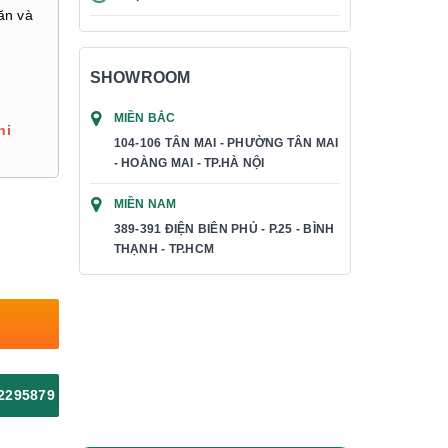
n và
SHOWROOM
MIỀN BẮC
hi
104-106 TÂN MAI - PHƯỜNG TÂN MAI
- HOÀNG MAI - TP.HÀ NỘI
MIỀN NAM
389-391 ĐIỆN BIÊN PHỦ - P.25 - BÌNH
THẠNH - TP.HCM
2295879