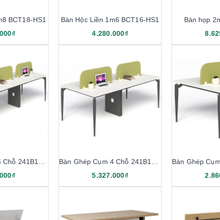
1m8 BCT18-HS1
Bàn Hộc Liền 1m6 BCT16-HS1
Bàn họp 2
.000₫
4.280.000₫
8.62
Bàn Ghép Cụm 6 Chỗ 241B12-6
Bàn Ghép Cụm 4 Chỗ 241B12-4
.000₫
5.327.000₫
2.86