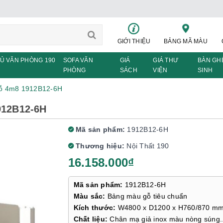
GIỚI THIỆU
BẢNG MÃ MÀU
Ủ VĂN PHÒNG 190
SOFA VĂN
GIÁ
GIÁ THƯ
BÀN GH
PHÒNG
SÁCH
VIỆN
SINH
hỗ 4m8 1912B12-6H
912B12-6H
Mã sản phẩm:
1912B12-6H
Thương hiệu:
Nội Thất 190
16.158.000₫
Mã sản phẩm:
1912B12-6H
Màu sắc:
Bảng màu gỗ tiêu chuẩn
Kích thước:
W4800 x D1200 x H760/870 m
Chất liệu:
Chân mạ giả inox màu nòng súng.