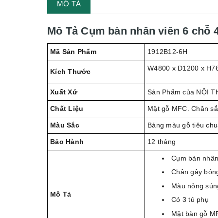
MÔ TẢ
Mô Tả Cụm bàn nhân viên 6 chỗ
Mã Sản Phẩm
1912B12-6H
W4800 x D1200 x H7
Kích Thước
Xuất Xứ
Sản Phẩm của NỘI T
Chất Liệu
Mặt gỗ MFC. Chân sắ
Màu Sắc
Bảng màu gỗ tiêu ch
Bảo Hành
12 tháng
Cụm bàn nhân 
Chân gậy bóng
Màu nỏng súng
Mô Tả
Có 3 tủ phụ
Mặt bàn gỗ M