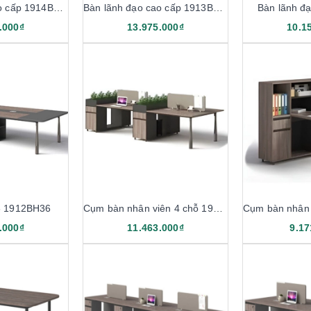
Bàn lãnh đạo cao cấp 1914BLD22
Bàn lãnh đạo cao cấp 1913BLD22
Bàn lãnh đ
.000₫
13.975.000₫
10.1
6 1912BH36
Cụm bàn nhân viên 4 chỗ 1912B12-4H
.000₫
11.463.000₫
9.17