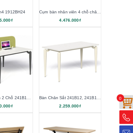
m4 1912BH24
Cụm bàn nhân viên 4 chỗ chân sắt 1M2 1911B12-4, 1911B14-4
5.000₫
4.476.000₫
Bàn Ghép Cụm 2 Chỗ 241B12-2, 241B14-2
Bàn Chân Sắt 241B12, 241B14, 241B16
0
0.000₫
2.259.000₫