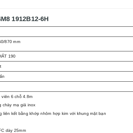
 4M8 1912B12-6H
60/870 mm
HẤT 190
t
uẩn
viên 6 chỗ 4.8m
 chày mạ giả inox
 liên kết bằng khớp nhôm hợp kim với khung mặt bạn
FC dày 25mm