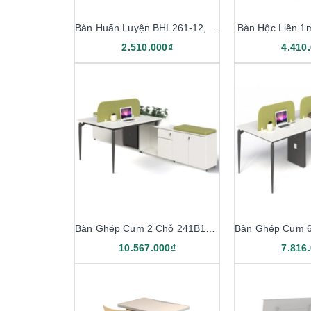
Bàn Huấn Luyện BHL261-12, BHL261-14
Bàn Hộc Liền 
2.510.000₫
4.410
Bàn Ghép Cụm 2 Chỗ 241B12-H
10.567.000₫
7.816