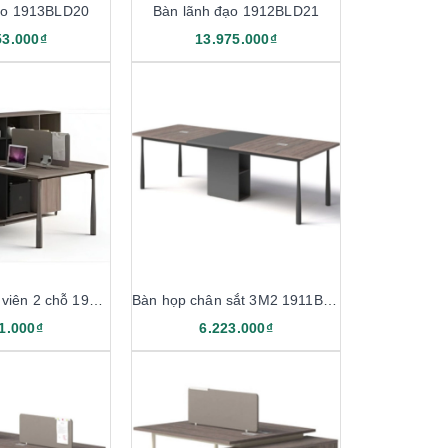
ạo 1913BLD20
Bàn lãnh đạo 1912BLD21
53.000₫
13.975.000₫
Cụm bàn nhân viên 2 chỗ 1912B12-2T
Bàn họp chân sắt 3M2 1911BH32
1.000₫
6.223.000₫