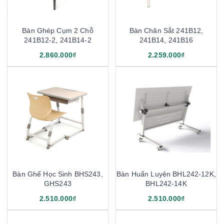
Bàn Ghép Cụm 2 Chỗ
Bàn Chân Sắt 241B12,
241B12-2, 241B14-2
241B14, 241B16
2.860.000₫
2.259.000₫
Bàn Ghế Học Sinh BHS243,
Bàn Huấn Luyện BHL242-12K,
GHS243
BHL242-14K
2.510.000₫
2.510.000₫