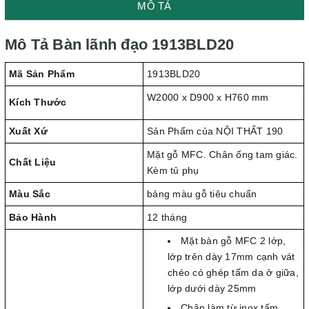
MÔ TẢ
Mô Tả Bàn lãnh đạo 1913BLD20
Mã Sản Phẩm
1913BLD20
W2000 x D900 x H760 mm
Kích Thước
Xuất Xứ
Sản Phẩm của NỘI THẤT 190
Mặt gỗ MFC. Chân ống tam giác.
Chất Liệu
Kèm tủ phụ
Màu Sắc
bảng màu gỗ tiêu chuẩn
Bảo Hành
12 tháng
Mặt bàn gỗ MFC 2 lớp,
lớp trên dày 17mm cạnh vát
chéo có ghép tấm da ở giữa,
lớp dưới dày 25mm
Chân làm từ inox tấm