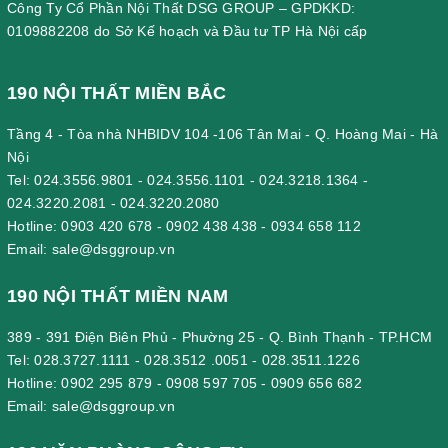
Công Ty Cổ Phần Nội Thất DSG GROUP – GPDKKD:
0109882208 do Sở Kế hoạch và Đầu tư TP Hà Nội cấp
190 NỘI THẤT MIỀN BẮC
Tầng 4 - Tòa nhà NHBIDV 104 -106 Tân Mai - Q. Hoàng Mai - Hà
Nội
Tel:
024.3556.9801
-
024.3556.1101
-
024.3218.1364
-
024.3220.2081
-
024.3220.2080
Hotline:
0903 420 678
-
0902 438 438
-
0934 658 112
Email:
sale@dsggroup.vn
190 NỘI THẤT MIỀN NAM
389 - 391 Điện Biên Phủ - Phường 25 - Q. Bình Thạnh - TP.HCM
Tel:
028.3727.1111
-
028.3512 .0051
-
028.3511.1226
Hotline:
0902 295 879
-
0908 597 705
-
0909 656 682
Email:
sale@dsggroup.vn