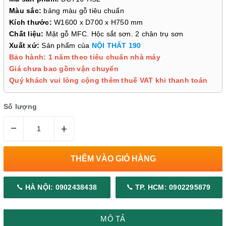
Màu sắc:
bảng màu gỗ tiêu chuẩn
Kích thước:
W1600 x D700 x H750 mm
Chất liệu:
Mặt gỗ MFC. Hộc sắt sơn. 2 chân trụ sơn
Xuất xứ:
Sản phẩm của
NỘI THẤT 190
Bảo hành: 1 năm theo tiêu chuẩn nhà máy
Giá chưa bao gồm vận chuyển
Quý khách vui lòng cộng thêm thuế VAT khi thanh toán
Số lượng
–
+
THÊM VÀO GIỎ HÀNG
HÀ NỘI: 0902438438
TP. HCM: 0902295879
MÔ TẢ