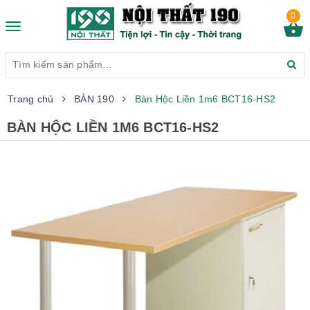
0
Toggle
navigation
Trang chủ
BÀN 190
Bàn Hộc Liền 1m6 BCT16-HS2
BÀN HỘC LIỀN 1M6 BCT16-HS2