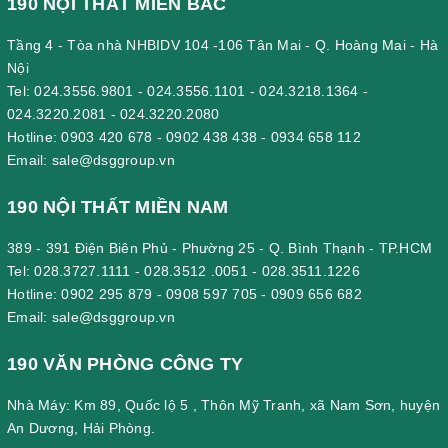
190 NỘI THẤT MIỀN BẮC
Tầng 4 - Tòa nhà NHBIDV 104 -106 Tân Mai - Q. Hoàng Mai - Hà
Nội
Tel:
024.3556.9801
-
024.3556.1101
-
024.3218.1364
-
024.3220.2081
-
024.3220.2080
Hotline:
0903 420 678
-
0902 438 438
-
0934 658 112
Email:
sale@dsggroup.vn
190 NỘI THẤT MIỀN NAM
389 - 391 Điện Biên Phủ - Phường 25 - Q. Bình Thạnh - TP.HCM
Tel:
028.3727.1111
-
028.3512 .0051
-
028.3511.1226
Hotline:
0902 295 879
-
0908 597 705
-
0909 656 682
Email:
sale@dsggroup.vn
190 VĂN PHÒNG CÔNG TY
Nhà Máy: Km 89, Quốc lộ 5 , Thôn Mỹ Tranh, xã Nam Sơn, huyện
An Dương, Hải Phòng.