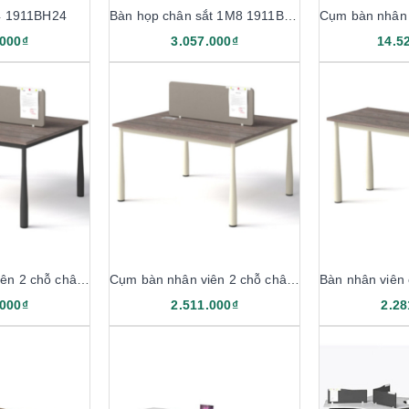
4 1911BH24
Bàn họp chân sắt 1M8 1911BH18
.000₫
3.057.000₫
14.5
Cụm bàn nhân viên 2 chỗ chân sắt 1M4 1911B14-2
Cụm bàn nhân viên 2 chỗ chân sắt 1M2 1911B12-2
.000₫
2.511.000₫
2.28