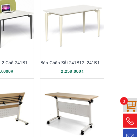
Bàn Ghép Cụm 2 Chỗ 241B12-2, 241B14-2
Bàn Chân Sắt 241B12, 241B14, 241B16
0.000₫
2.259.000₫
0