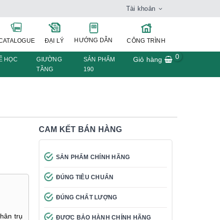
Tài khoản
HƯỚNG DẪN
CATALOGUE
ĐẠI LÝ
CÔNG TRÌNH
0
Giỏ hàng
Ế HỌC
GIƯỜNG
SẢN PHẨM
TẦNG
190
CAM KẾT BÁN HÀNG
SẢN PHẨM CHÍNH HÃNG
ĐÚNG TIÊU CHUẨN
ĐÚNG CHẤT LƯỢNG
hân trụ
ĐƯỢC BẢO HÀNH CHÍNH HÃNG