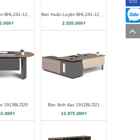
Bàn Huấn Luyện BHL241-12K, BHL241-14K
Bàn Huấn Luyện BHL241-12, BHL241-14
0.000₫
2.020.000₫
ạo 1913BLD20
Bàn lãnh đạo 1912BLD21
53.000₫
13.975.000₫