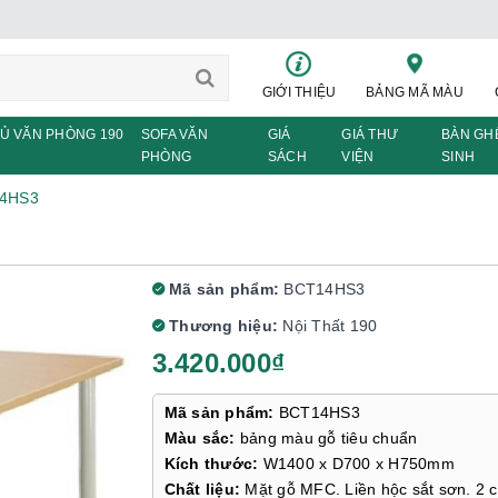
GIỚI THIỆU
BẢNG MÃ MÀU
Ủ VĂN PHÒNG 190
SOFA VĂN
GIÁ
GIÁ THƯ
BÀN GH
PHÒNG
SÁCH
VIỆN
SINH
14HS3
Mã sản phẩm:
BCT14HS3
Thương hiệu:
Nội Thất 190
3.420.000₫
Mã sản phẩm:
BCT14HS3
Màu sắc:
bảng màu gỗ tiêu chuẩn
Kích thước:
W1400 x D700 x H750mm
Chất liệu:
Mặt gỗ MFC. Liền hộc sắt sơn. 2 c