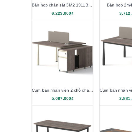
Bàn họp chân sắt 3M2 1911BH32
Bàn họp 2m
6.223.000₫
3.712
Cụm bàn nhân viên 2 chỗ chân sắt 1M5 1911B12-2H
5.087.000₫
2.881