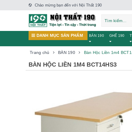
Chào mừng bạn đến với Nội Thất 190
DANH MỤC SẢN PHẨM
BÀN 190
GHẾ 190
T
Trang chủ
BÀN 190
Bàn Hộc Liền 1m4 BCT
BÀN HỘC LIỀN 1M4 BCT14HS3