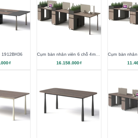
6 1912BH36
Cụm bàn nhân viên 6 chỗ 4m8 1912B12-6H
.000₫
16.158.000₫
11.4