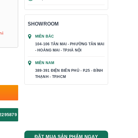
SHOWROOM
hi
MIỀN BẮC
104-106 TÂN MAI - PHƯỜNG TÂN MAI
- HOÀNG MAI - TP.HÀ NỘI
MIỀN NAM
389-391 ĐIỆN BIÊN PHỦ - P.25 - BÌNH
THẠNH - TP.HCM
2295879
ĐẶT MUA SẢN PHẨM NGAY