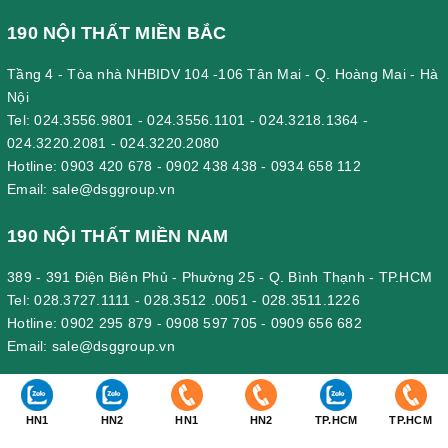
190 NỘI THẤT MIỀN BẮC
Tầng 4 - Tòa nhà NHBIDV 104 -106 Tân Mai - Q. Hoàng Mai - Hà
Nội
Tel:
024.3556.9801
-
024.3556.1101
-
024.3218.1364
-
024.3220.2081
-
024.3220.2080
Hotline:
0903 420 678
-
0902 438 438
-
0934 658 112
Email:
sale@dsggroup.vn
190 NỘI THẤT MIỀN NAM
389 - 391 Điện Biên Phủ - Phường 25 - Q. Bình Thạnh - TP.HCM
Tel:
028.3727.1111
-
028.3512 .0051
-
028.3511.1226
Hotline:
0902 295 879
-
0908 597 705
-
0909 656 682
Email:
sale@dsggroup.vn
190 VĂN PHÒNG CÔNG TY
HN1
HN2
HN1
HN2
TP.HCM
TP.HCM
Nhà Máy: Km 89, Quốc lộ 5 , Thôn Mỹ Tranh, xã Nam Sơn, huyện