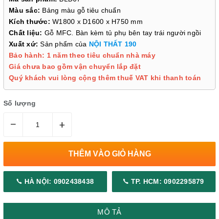
Màu sắc:
Bảng màu gỗ tiêu chuẩn
Kích thước:
W1800 x D1600 x H750 mm
Chất liệu:
Gỗ MFC. Bàn kèm tủ phụ bên tay trái người ngồi
Xuất xứ:
Sản phẩm của
NỘI THẤT 190
Bảo hành: 1 năm theo tiêu chuẩn nhà máy
Giá chưa bao gồm vận chuyển lắp đặt
Quý khách vui lòng cộng thêm thuế VAT khi thanh toán
Số lượng
–
+
THÊM VÀO GIỎ HÀNG
HÀ NỘI: 0902438438
TP. HCM: 0902295879
MÔ TẢ