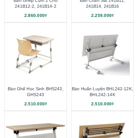
Bàn Ghép Cụm 2 Chỗ
Bàn Chân Sắt 241B12,
241B12-2, 241B14-2
241B14, 241B16
2.860.000₫
2.259.000₫
Bàn Ghế Học Sinh BHS243,
Bàn Huấn Luyện BHL242-12K,
GHS243
BHL242-14K
2.510.000₫
2.510.000₫