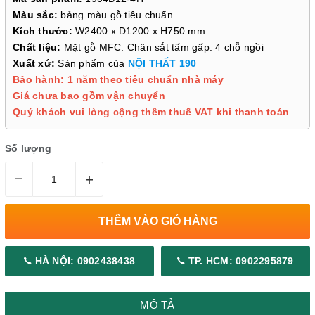
Màu sắc:
bảng màu gỗ tiêu chuẩn
Kích thước:
W2400 x D1200 x H750 mm
Chất liệu:
Mặt gỗ MFC. Chân sắt tấm gấp. 4 chỗ ngồi
Xuất xứ:
Sản phẩm của
NỘI THẤT 190
Bảo hành: 1 năm theo tiêu chuẩn nhà máy
Giá chưa bao gồm vận chuyển
Quý khách vui lòng cộng thêm thuế VAT khi thanh toán
Số lượng
–
+
THÊM VÀO GIỎ HÀNG
HÀ NỘI: 0902438438
TP. HCM: 0902295879
MÔ TẢ