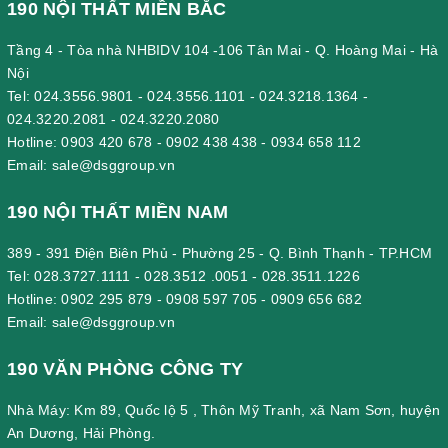
190 NỘI THẤT MIỀN BẮC
Tầng 4 - Tòa nhà NHBIDV 104 -106 Tân Mai - Q. Hoàng Mai - Hà
Nội
Tel:
024.3556.9801
-
024.3556.1101
-
024.3218.1364
-
024.3220.2081
-
024.3220.2080
Hotline:
0903 420 678
-
0902 438 438
-
0934 658 112
Email:
sale@dsggroup.vn
190 NỘI THẤT MIỀN NAM
389 - 391 Điện Biên Phủ - Phường 25 - Q. Bình Thạnh - TP.HCM
Tel:
028.3727.1111
-
028.3512 .0051
-
028.3511.1226
Hotline:
0902 295 879
-
0908 597 705
-
0909 656 682
Email:
sale@dsggroup.vn
190 VĂN PHÒNG CÔNG TY
Nhà Máy: Km 89, Quốc lộ 5 , Thôn Mỹ Tranh, xã Nam Sơn, huyện
An Dương, Hải Phòng.