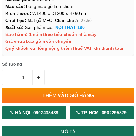
Màu sắc:
bảng màu gỗ tiêu chuẩn
Kích thước:
W1400 x D1200 x H760 mm
Chất liệu:
Mặt gỗ MFC. Chân chữ A. 2 chỗ
Xuất xứ:
Sản phẩm của
NỘI THẤT 190
Bảo hành: 1 năm theo tiêu chuẩn nhà máy
Giá chưa bao gồm vận chuyển
Quý khách vui lòng cộng thêm thuế VAT khi thanh toán
Số lượng
–
+
THÊM VÀO GIỎ HÀNG
HÀ NỘI: 0902438438
TP. HCM: 0902295879
MÔ TẢ