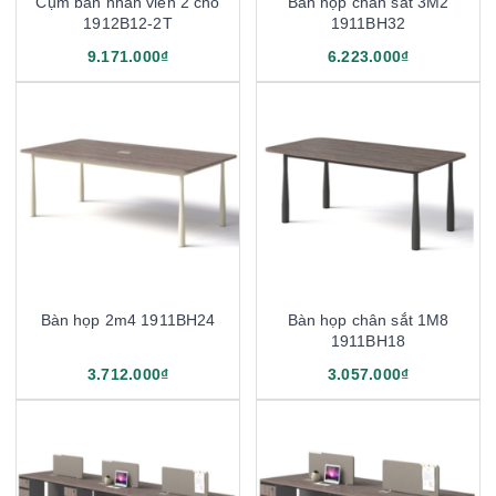
Cụm bàn nhân viên 2 chỗ
Bàn họp chân sắt 3M2
1912B12-2T
1911BH32
9.171.000₫
6.223.000₫
Bàn họp 2m4 1911BH24
Bàn họp chân sắt 1M8
1911BH18
3.712.000₫
3.057.000₫