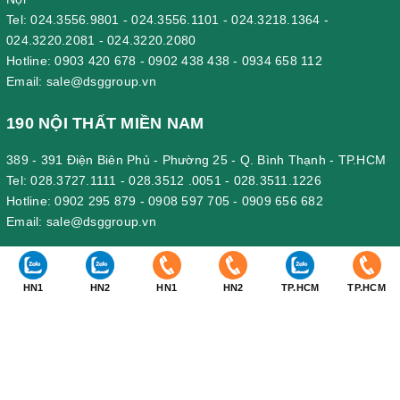
Tel:
024.3556.9801
-
024.3556.1101
-
024.3218.1364
-
024.3220.2081
-
024.3220.2080
Hotline:
0903 420 678
-
0902 438 438
-
0934 658 112
Email:
sale@dsggroup.vn
190 NỘI THẤT MIỀN NAM
389 - 391 Điện Biên Phủ - Phường 25 - Q. Bình Thạnh - TP.HCM
Tel:
028.3727.1111
-
028.3512 .0051
-
028.3511.1226
Hotline:
0902 295 879
-
0908 597 705
-
0909 656 682
Email:
sale@dsggroup.vn
190 VĂN PHÒNG CÔNG TY
HN1
HN2
HN1
HN2
TP.HCM
TP.HCM
Nhà Máy: Km 89, Quốc lộ 5 , Thôn Mỹ Tranh, xã Nam Sơn, huyện
An Dương, Hải Phòng.