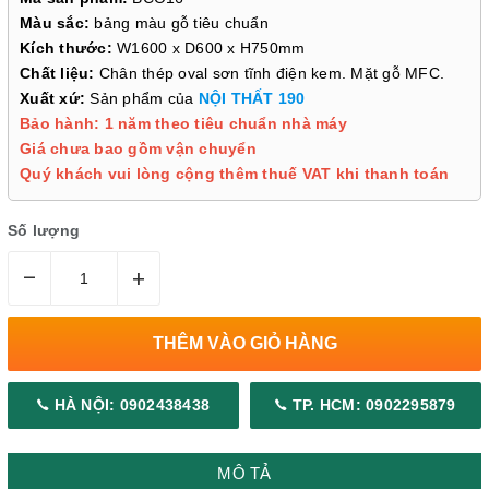
Màu sắc:
bảng màu gỗ tiêu chuẩn
Kích thước:
W1600 x D600 x H750mm
Chất liệu:
Chân thép oval sơn tĩnh điện kem. Mặt gỗ MFC.
Xuất xứ:
Sản phẩm của
NỘI THẤT 190
Bảo hành: 1 năm theo tiêu chuẩn nhà máy
Giá chưa bao gồm vận chuyển
Quý khách vui lòng cộng thêm thuế VAT khi thanh toán
Số lượng
–
+
THÊM VÀO GIỎ HÀNG
HÀ NỘI: 0902438438
TP. HCM: 0902295879
MÔ TẢ