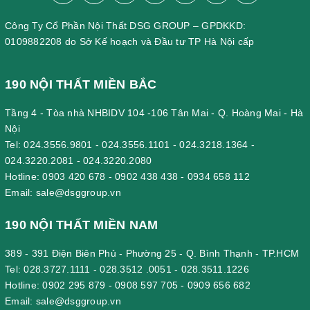
Công Ty Cổ Phần Nội Thất DSG GROUP – GPDKKD:
0109882208 do Sở Kế hoạch và Đầu tư TP Hà Nội cấp
190 NỘI THẤT MIỀN BẮC
Tầng 4 - Tòa nhà NHBIDV 104 -106 Tân Mai - Q. Hoàng Mai - Hà
Nội
Tel:
024.3556.9801
-
024.3556.1101
-
024.3218.1364
-
024.3220.2081
-
024.3220.2080
Hotline:
0903 420 678
-
0902 438 438
-
0934 658 112
Email:
sale@dsggroup.vn
190 NỘI THẤT MIỀN NAM
389 - 391 Điện Biên Phủ - Phường 25 - Q. Bình Thạnh - TP.HCM
Tel:
028.3727.1111
-
028.3512 .0051
-
028.3511.1226
Hotline:
0902 295 879
-
0908 597 705
-
0909 656 682
Email:
sale@dsggroup.vn