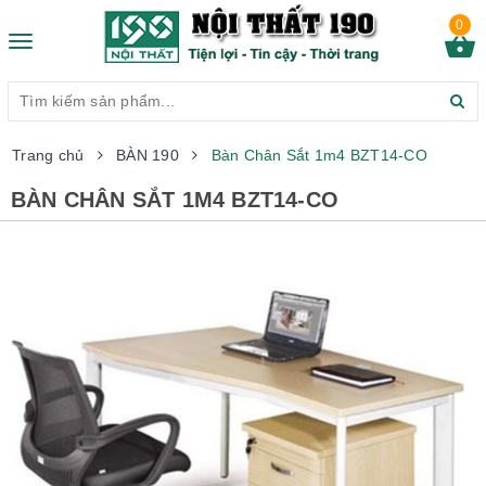
0
Toggle
navigation
Trang chủ
BÀN 190
Bàn Chân Sắt 1m4 BZT14-CO
BÀN CHÂN SẮT 1M4 BZT14-CO