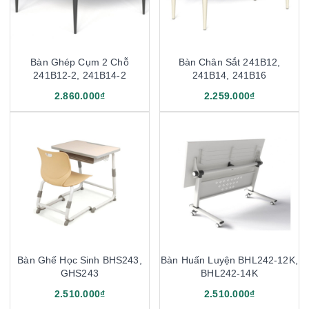
Bàn Ghép Cụm 2 Chỗ
Bàn Chân Sắt 241B12,
241B12-2, 241B14-2
241B14, 241B16
2.860.000₫
2.259.000₫
Bàn Ghế Học Sinh BHS243,
Bàn Huấn Luyện BHL242-12K,
GHS243
BHL242-14K
2.510.000₫
2.510.000₫