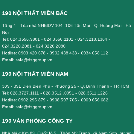
190 NỘI THẤT MIỀN BẮC
Tầng 4 - Tòa nhà NHBIDV 104 -106 Tân Mai - Q. Hoàng Mai - Hà
Nội
Tel:
024.3556.9801
-
024.3556.1101
-
024.3218.1364
-
024.3220.2081
-
024.3220.2080
Hotline:
0903 420 678
-
0902 438 438
-
0934 658 112
Email:
sale@dsggroup.vn
190 NỘI THẤT MIỀN NAM
389 - 391 Điện Biên Phủ - Phường 25 - Q. Bình Thạnh - TP.HCM
Tel:
028.3727.1111
-
028.3512 .0051
-
028.3511.1226
Hotline:
0902 295 879
-
0908 597 705
-
0909 656 682
Email:
sale@dsggroup.vn
190 VĂN PHÒNG CÔNG TY
Nhà Máy: Km 89, Quốc lộ 5 , Thôn Mỹ Tranh, xã Nam Sơn, huyện