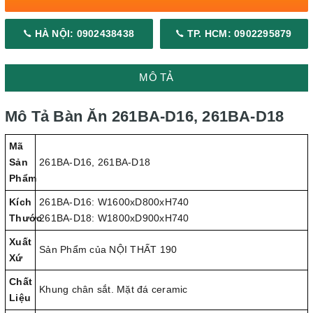
HÀ NỘI: 0902438438
TP. HCM: 0902295879
MÔ TẢ
Mô Tả Bàn Ăn 261BA-D16, 261BA-D18
Mã
Sản
261BA-D16, 261BA-D18
Phẩm
Kích
261BA-D16: W1600xD800xH740
Thước
261BA-D18: W1800xD900xH740
Xuất
Sản Phẩm của NỘI THẤT 190
Xứ
Chất
Khung chân sắt. Mặt đá ceramic
Liệu