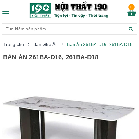
0
Toggle
navigation
Trang chủ
Bàn Ghế Ăn
Bàn Ăn 261BA-D16, 261BA-D18
BÀN ĂN 261BA-D16, 261BA-D18