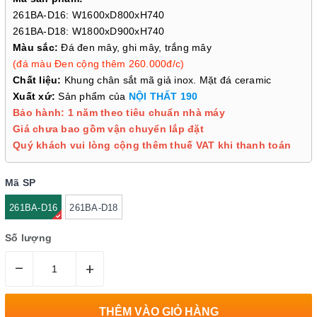
261BA-D16: W1600xD800xH740
261BA-D18: W1800xD900xH740
Màu sắc:
Đá đen mây, ghi mây, trắng mây
(đá màu Đen cộng thêm 260.000đ/c)
Chất liệu:
Khung chân sắt mã giả inox. Mặt đá ceramic
Xuất xứ:
Sản phẩm của
NỘI THẤT 190
Bảo hành: 1 năm theo tiêu chuẩn nhà máy
Giá chưa bao gồm vận chuyển lắp đặt
Quý khách vui lòng cộng thêm thuế VAT khi thanh toán
Mã SP
261BA-D16
261BA-D18
Số lượng
–
+
THÊM VÀO GIỎ HÀNG