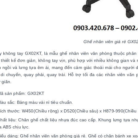
Ghế nhân viên giá rẻ GX0
 không tay GX02KT, là mẫu ghế nhân viên văn phòng thuộc phân k
thiết kế đơn giản, không tay vịn, phù hợp với nhiều không gian và
 ngồi và lưng tựa êm ái, mang đến cảm giác thoải mái cho người d
 di chuyển, quay phải, quay trái. Hỗ trợ tối đa các nhân viên văn
ư giãn.
ã sản phẩm: GX02KT
àu sắc: Bảng màu vải nỉ tiêu chuẩn.
ích thước: W450(Chiều rộng) x D520(Chiều sâu) x H879-990(Chiều
hất liệu: Chân ghế chất liệu nhựa đúc cao cấp. Khung lưng tựa nh
a ABS chịu lực.
iểu dáng: Ghế nhân viên văn phòng giá rẻ. Ghế có chân bánh xe xoay