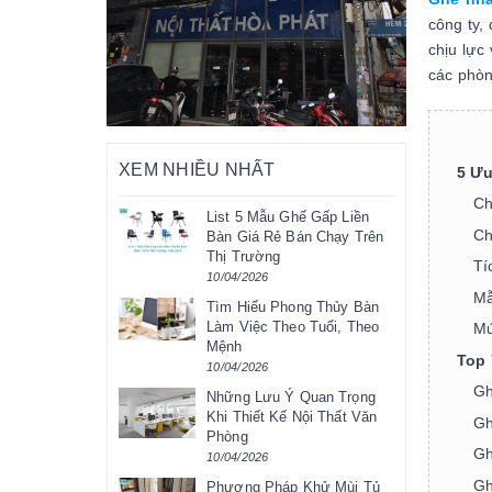
công ty,
chịu lực
các phòn
XEM NHIỀU NHẤT
5 Ưu
Ch
List 5 Mẫu Ghế Gấp Liền
Ch
Bàn Giá Rẻ Bán Chạy Trên
Thị Trường
Tí
10/04/2026
Mẫ
Tìm Hiểu Phong Thủy Bàn
Làm Việc Theo Tuổi, Theo
Mứ
Mệnh
Top 
10/04/2026
Gh
Những Lưu Ý Quan Trọng
Khi Thiết Kế Nội Thất Văn
Gh
Phòng
Gh
10/04/2026
Gh
Phương Pháp Khử Mùi Tủ