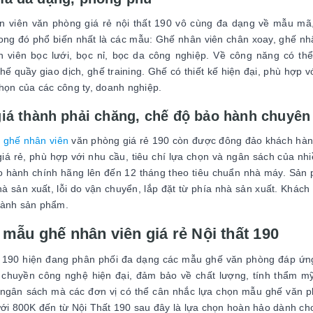
 viên văn phòng giá rẻ nội thất 190 vô cùng đa dạng về mẫu mã
ong đó phổ biến nhất là các mẫu: Ghế nhân viên chân xoay, ghế nhâ
 viên bọc lưới, bọc nỉ, bọc da công nghiệp. Về công năng có th
hế quầy giao dịch, ghế training. Ghế có thiết kế hiện đại, phù hợp v
chọn của các công ty, doanh nghiệp.
iá thành phải chăng, chế độ bảo hành chuyên
u
ghế nhân viên
văn phòng giá rẻ 190 còn được đông đảo khách hàn
iá rẻ, phù hợp với nhu cầu, tiêu chí lựa chọn và ngân sách của n
 hành chính hãng lên đến 12 tháng theo tiêu chuẩn nhà máy. Sản p
hà sản xuất, lỗi do vận chuyển, lắp đặt từ phía nhà sản xuất. Khác
hành sản phẩm.
 mẫu ghế nhân viên giá rẻ Nội thất 190
t 190 hiện đang phân phối đa dạng các mẫu ghế văn phòng đáp ứn
 chuyền công nghệ hiện đại, đảm bảo về chất lượng, tính thẩm m
 ngân sách mà các đơn vị có thể cân nhắc lựa chọn mẫu ghế văn 
ưới 800K đến từ Nội Thất 190 sau đây là lựa chọn hoàn hảo dành cho