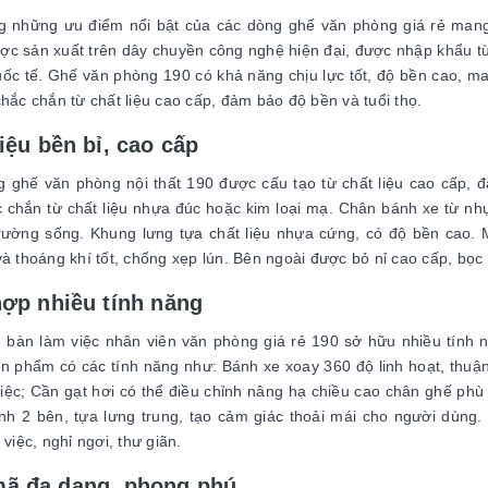
g những ưu điểm nổi bật của các dòng ghế văn phòng giá rẻ mang 
c sản xuất trên dây chuyền công nghệ hiện đại, được nhập khẩu từ N
ốc tế. Ghế văn phòng 190 có khả năng chịu lực tốt, độ bền cao, m
chắc chắn từ chất liệu cao cấp, đảm bảo độ bền và tuổi thọ.
iệu bền bỉ, cao cấp
 ghế văn phòng nội thất 190 được cấu tạo từ chất liệu cao cấp, 
 chắn từ chất liệu nhựa đúc hoặc kim loại mạ. Chân bánh xe từ nhự
rường sống. Khung lưng tựa chất liệu nhựa cứng, có độ bền cao. M
và thoáng khí tốt, chống xẹp lún. Bên ngoài được bỏ nỉ cao cấp, bọc
hợp nhiều tính năng
bàn làm việc nhân viên văn phòng giá rẻ 190 sở hữu nhiều tính nă
n phẩm có các tính năng như: Bánh xe xoay 360 độ linh hoạt, thuận t
việc; Cần gạt hơi có thể điều chỉnh nâng hạ chiều cao chân ghế phù
ịnh 2 bên, tựa lưng trung, tạo cảm giác thoải mái cho người dùng.
 việc, nghỉ ngơi, thư giãn.
ã đa dạng, phong phú