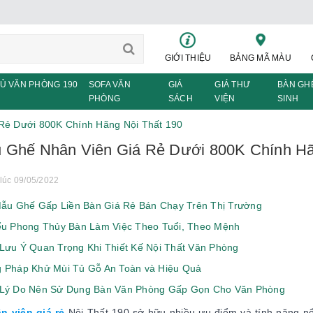
GIỚI THIỆU
BẢNG MÃ MÀU
Ủ VĂN PHÒNG 190
SOFA VĂN
GIÁ
GIÁ THƯ
BÀN GH
PHÒNG
SÁCH
VIỆN
SINH
Rẻ Dưới 800K Chính Hãng Nội Thất 190
 Ghế Nhân Viên Giá Rẻ Dưới 800K Chính Hã
lúc 09/05/2022
Mẫu Ghế Gấp Liền Bàn Giá Rẻ Bán Chạy Trên Thị Trường
u Phong Thủy Bàn Làm Việc Theo Tuổi, Theo Mệnh
ưu Ý Quan Trọng Khi Thiết Kế Nội Thất Văn Phòng
Pháp Khử Mùi Tủ Gỗ An Toàn và Hiệu Quả
Lý Do Nên Sử Dụng Bàn Văn Phòng Gấp Gọn Cho Văn Phòng
n viên giá rẻ
Nội Thất 190 sở hữu nhiều ưu điểm và tính năng nổi