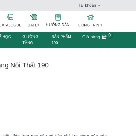
Tài khoản
HƯỚNG DẪN
CATALOGUE
ĐẠI LÝ
CÔNG TRÌNH
0
Giỏ hàng
Ế HỌC
GIƯỜNG
SẢN PHẨM
TẦNG
190
ng Nội Thất 190
 bật, đáp ứng nhu cầu và tiêu chí lựa chọn của các