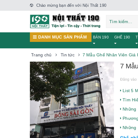
Chào mừng bạn đến với Nội Thất 190
DANH MỤC SẢN PHẨM
BÀN 190
GHẾ 190
T
Trang chủ
Tin tức
7 Mẫu Ghế Nhân Viên Giá 
7 Mẫu
Đăng vào 
List 5 
Tìm Hiể
Những L
Phương 
Những 
Ghế nhâ