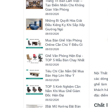
Trang Trí Bàn Làm Việc –
Tạo Điểm Nhấn Cho Không
Gian Văn Phòng
08/03/2026
Những Bí Quyết Hóa Giải
Điều Kiêng Kỵ Khi Sắp Xếp
Giường Ngủ
08/03/2026
Mua Bàn Ghế Văn Phòng
Online Cần Chú Ý Điều Gì
08/03/2026
Ghế Văn Phòng Hiện Đại -
TOP 5 Mẫu Bán Chạy Nhất
06/02/2026
Tiêu Chí Cần Nắm Để Mua
Nội Thất
Bàn Họp Lớn Như Ý
các dòng
06/02/2026
ghế làm 
TOP 5 Kinh Nghiệm Cần
khách hà
Nắm Khi Mua Ghế Giám
đặc điểm
Đốc Hiện Đại
06/02/2026
Chất 
[Bật Mí] Hướng Đặt Bàn