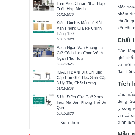
Làm Việc Chuẩn Nhất Hợp
Một tron
Tuổi, Hợp Mệnh
phẩm đượ
06/02/2026
chuẩn qu
Điểm Danh 5 Mẫu Tủ Sắt
kết cấu 
Văn Phòng Giá Rẻ Chính
Hãng 190
Chất l
06/02/2026
Vách Ngăn Văn Phòng Là
Các dòng
Gì? Cách Lựa Chọn Vách
ghế chắc
Ngăn Phù Hợp
và môi t
06/02/2026
đàn hồi 
[MÁCH BẠN] Địa Chỉ ung
Cấp Bàn Ghế Học Sinh Cấp
Tích 
3 Uy Tín, Chất Lượng
06/02/2026
Các mẫu 
5 Ưu Điểm Của Ghế Xoay
dùng. Sả
Inox Mà Bạn Không Thể Bỏ
Qua
lý công 
08/01/2026
vịn cố đ
trình làm
Xem thêm
Mẫu m