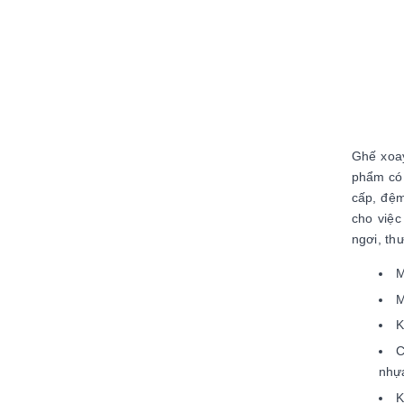
Ghế xoay
phẩm có 
cấp, đệm
cho việc
ngơi, th
M
M
K
C
nhự
K