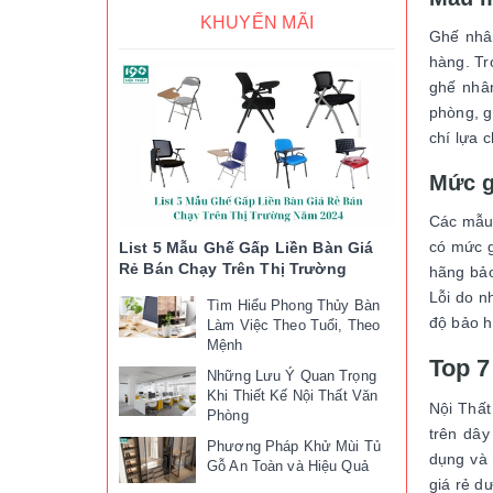
KHUYẾN MÃI
Ghế nhân
hàng. Tr
ghế nhân
phòng, g
chí lựa 
Mức g
Các mẫ
có mức g
List 5 Mẫu Ghế Gấp Liền Bàn Giá
Rẻ Bán Chạy Trên Thị Trường
hãng bảo
Lỗi do n
Tìm Hiểu Phong Thủy Bàn
độ bảo 
Làm Việc Theo Tuổi, Theo
Mệnh
Top 7
Những Lưu Ý Quan Trọng
Khi Thiết Kế Nội Thất Văn
Nội Thấ
Phòng
trên dây
Phương Pháp Khử Mùi Tủ
dụng và
Gỗ An Toàn và Hiệu Quả
giá rẻ d