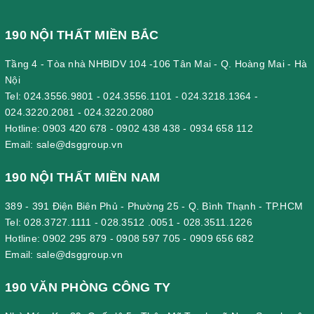
190 NỘI THẤT MIỀN BẮC
Tầng 4 - Tòa nhà NHBIDV 104 -106 Tân Mai - Q. Hoàng Mai - Hà
Nội
Tel:
024.3556.9801
-
024.3556.1101
-
024.3218.1364
-
024.3220.2081
-
024.3220.2080
Hotline:
0903 420 678
-
0902 438 438
-
0934 658 112
Email:
sale@dsggroup.vn
190 NỘI THẤT MIỀN NAM
389 - 391 Điện Biên Phủ - Phường 25 - Q. Bình Thạnh - TP.HCM
Tel:
028.3727.1111
-
028.3512 .0051
-
028.3511.1226
Hotline:
0902 295 879
-
0908 597 705
-
0909 656 682
Email:
sale@dsggroup.vn
190 VĂN PHÒNG CÔNG TY