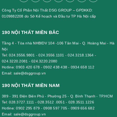
Công Ty Cổ Phần Nội Thất DSG GROUP – GPDKKD:
0109882208 do Sở Kế hoạch và Đầu tư TP Hà Nội cấp
190 NỘI THẤT MIỀN BẮC
Tầng 4 - Tòa nhà NHBIDV 104 -106 Tân Mai - Q. Hoàng Mai - Hà
Nội
Tel:
024.3556.9801
-
024.3556.1101
-
024.3218.1364
-
024.3220.2081
-
024.3220.2080
Hotline:
0903 420 678
-
0902 438 438
-
0934 658 112
Email:
sale@dsggroup.vn
190 NỘI THẤT MIỀN NAM
389 - 391 Điện Biên Phủ - Phường 25 - Q. Bình Thạnh - TP.HCM
Tel:
028.3727.1111
-
028.3512 .0051
-
028.3511.1226
Hotline:
0902 295 879
-
0908 597 705
-
0909 656 682
Email:
sale@dsggroup.vn