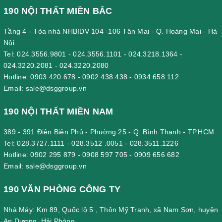
190 NỘI THẤT MIỀN BẮC
Tầng 4 - Tòa nhà NHBIDV 104 -106 Tân Mai - Q. Hoàng Mai - Hà
Nội
Tel:
024.3556.9801
-
024.3556.1101
-
024.3218.1364
-
024.3220.2081
-
024.3220.2080
Hotline:
0903 420 678
-
0902 438 438
-
0934 658 112
Email:
sale@dsggroup.vn
190 NỘI THẤT MIỀN NAM
389 - 391 Điện Biên Phủ - Phường 25 - Q. Bình Thạnh - TP.HCM
Tel:
028.3727.1111
-
028.3512 .0051
-
028.3511.1226
Hotline:
0902 295 879
-
0908 597 705
-
0909 656 682
Email:
sale@dsggroup.vn
190 VĂN PHÒNG CÔNG TY
Nhà Máy: Km 89, Quốc lộ 5 , Thôn Mỹ Tranh, xã Nam Sơn, huyện
An Dương, Hải Phòng.