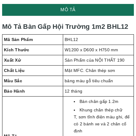
MÔ TẢ
Mô Tả Bàn Gấp Hội Trường 1m2 BHL12
Mã Sản Phẩm
BHL12
Kích Thước
W1200 x D600 x H750 mm
Xuất Xứ
Sản Phẩm của NỘI THẤT 190
Chất Liệu
Mặt MFC. Chân thép sơn
Màu Sắc
bảng màu gỗ tiêu chuẩn
Bảo Hành
12 tháng
Bàn chân gấp 1.2m
Khung chân thép chữ
T, sơn tĩnh điện màu ghi, đế
có 2 bánh xe và 2 chân cố
định
Mô Tả