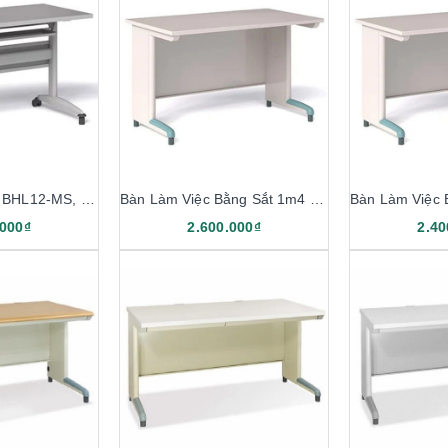
Bàn Huấn Luyện BHL12-MS, BHL14-MS
Bàn Làm Việc Bằng Sắt 1m4 BSS14
.000₫
2.600.000₫
2.40