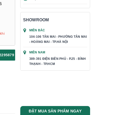
ỗ
SHOWROOM
MIỀN BẮC
khi
104-106 TÂN MAI - PHƯỜNG TÂN MAI
- HOÀNG MAI - TP.HÀ NỘI
MIỀN NAM
2295879
389-391 ĐIỆN BIÊN PHỦ - P.25 - BÌNH
THẠNH - TP.HCM
ĐẶT MUA SẢN PHẨM NGAY