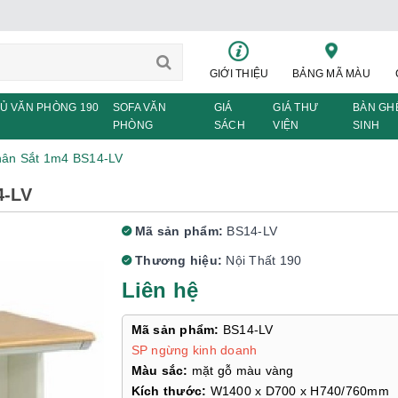
GIỚI THIỆU
BẢNG MÃ MÀU
Ủ VĂN PHÒNG 190
SOFA VĂN
GIÁ
GIÁ THƯ
BÀN GH
PHÒNG
SÁCH
VIỆN
SINH
hân Sắt 1m4 BS14-LV
4-LV
Mã sản phẩm:
BS14-LV
Thương hiệu:
Nội Thất 190
Liên hệ
Mã sản phẩm:
BS14-LV
SP ngừng kinh doanh
Màu sắc:
mặt gỗ màu vàng
Kích thước:
W1400 x D700 x H740/760mm