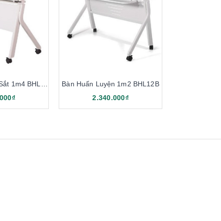
Bàn Gấp Khung Sắt 1m4 BHL14B
Bàn Huấn Luyện 1m2 BHL12B
.000₫
2.340.000₫