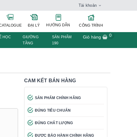
Tài khoản
HƯỚNG DẪN
CATALOGUE
ĐẠI LÝ
CÔNG TRÌNH
0
Giỏ hàng
Ế HỌC
GIƯỜNG
SẢN PHẨM
TẦNG
190
CAM KẾT BÁN HÀNG
SẢN PHẨM CHÍNH HÃNG
ĐÚNG TIÊU CHUẨN
ĐÚNG CHẤT LƯỢNG
ĐƯỢC BẢO HÀNH CHÍNH HÃNG