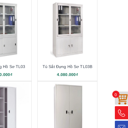
g Hồ Sơ TL03
Tủ Sắt Đựng Hồ Sơ TL03B
0.000₫
4.080.000₫
0