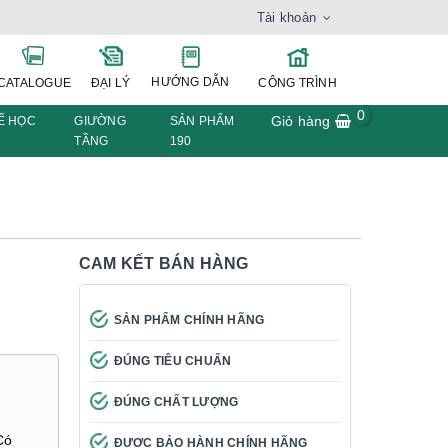
Tài khoản
HƯỚNG DẪN
CATALOGUE
ĐẠI LÝ
CÔNG TRÌNH
0
Giỏ hàng
Ế HỌC
GIƯỜNG
SẢN PHẨM
TẦNG
190
CAM KẾT BÁN HÀNG
SẢN PHẨM CHÍNH HÃNG
ĐÚNG TIÊU CHUẨN
ĐÚNG CHẤT LƯỢNG
Có
ĐƯỢC BẢO HÀNH CHÍNH HÃNG