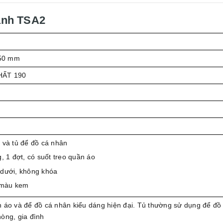
ánh TSA2
50 mm
HẤT 190
 và tủ để đồ cá nhân
, 1 đợt, có suốt treo quần áo
dưới, không khóa
 màu kem
n áo và để đồ cá nhân kiểu dáng hiện đại. Tủ thường sử dụng để đồ
òng, gia đình