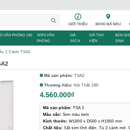
GIỚI THIỆU
BẢNG MÃ MÀU
Ủ VĂN PHÒNG 190
SOFA VĂN
GIÁ
GIÁ THƯ
BÀN GH
PHÒNG
SÁCH
VIỆN
SINH
Áo 2 Cánh TSA2
SA2
Mã sản phẩm:
TSA2
Thương hiệu:
Nội Thất 190
4.560.000₫
Mã sản phẩm:
TSA 2
Màu sắc:
Sơn màu kem
Kích thước:
W1000 x D500 x H1950 mm
Chất liệu:
Sắt sơn tĩnh điện. Tủ 2 cánh mở. 