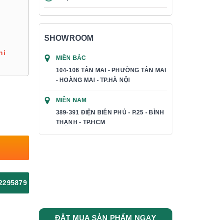
SHOWROOM
hi
MIỀN BẮC
104-106 TÂN MAI - PHƯỜNG TÂN MAI
- HOÀNG MAI - TP.HÀ NỘI
MIỀN NAM
389-391 ĐIỆN BIÊN PHỦ - P.25 - BÌNH
THẠNH - TP.HCM
2295879
ĐẶT MUA SẢN PHẨM NGAY