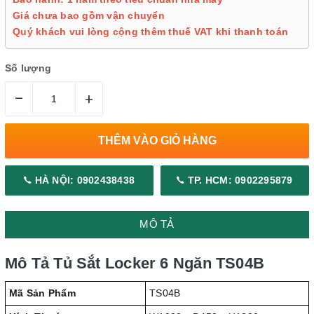
Giá chưa bao gồm vận chuyển
Quý khách vui lòng cộng thêm thuế VAT khi thanh toán
Số lượng
–
+
THÊM VÀO GIỎ HÀNG
HÀ NỘI: 0902438438
TP. HCM: 0902295879
MÔ TẢ
Mô Tả Tủ Sắt Locker 6 Ngăn TS04B
Mã Sản Phẩm
TS04B