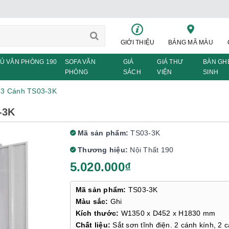
GIỚI THIỆU
BẢNG MÃ MÀU
Ủ VĂN PHÒNG 190
SOFA VĂN
GIÁ
GIÁ THƯ
BÀN GH
PHÒNG
SÁCH
VIỆN
SINH
 3 Cánh TS03-3K
-3K
Mã sản phẩm:
TS03-3K
Thương hiệu:
Nội Thất 190
5.020.000₫
Mã sản phẩm:
TS03-3K
Màu sắc:
Ghi
Kích thước:
W1350 x D452 x H1830 mm
Chất liệu:
Sắt sơn tĩnh điện. 2 cánh kính, 2 