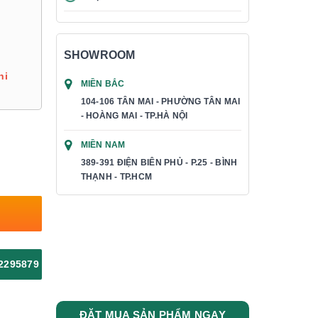
SHOWROOM
hi
MIỀN BẮC
104-106 TÂN MAI - PHƯỜNG TÂN MAI
- HOÀNG MAI - TP.HÀ NỘI
MIỀN NAM
389-391 ĐIỆN BIÊN PHỦ - P.25 - BÌNH
THẠNH - TP.HCM
2295879
ĐẶT MUA SẢN PHẨM NGAY