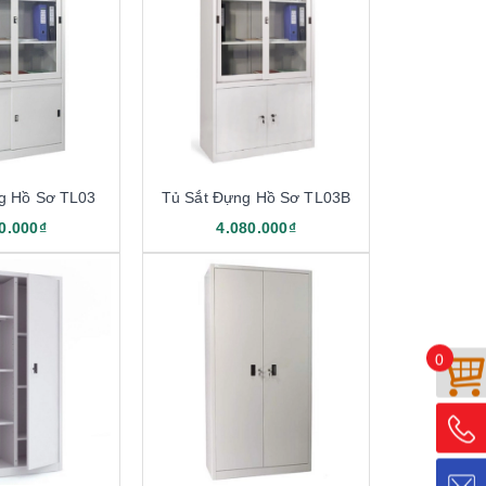
g Hồ Sơ TL03
Tủ Sắt Đựng Hồ Sơ TL03B
0.000₫
4.080.000₫
0