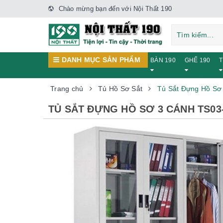
Chào mừng bạn đến với Nội Thất 190
DANH MỤC SẢN PHẨM
BÀN 190
GHẾ 190
T
Trang chủ
Tủ Hồ Sơ Sắt
Tủ Sắt Đựng Hồ Sơ
TỦ SẮT ĐỰNG HỒ SƠ 3 CÁNH TS03