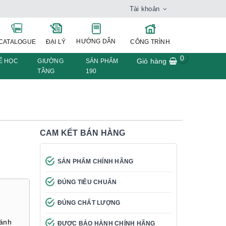
Tài khoản
HƯỚNG DẪN
CATALOGUE
ĐẠI LÝ
CÔNG TRÌNH
0
Giỏ hàng
Ế HỌC
GIƯỜNG
SẢN PHẨM
TẦNG
190
CAM KẾT BÁN HÀNG
SẢN PHẨM CHÍNH HÃNG
ĐÚNG TIÊU CHUẨN
ĐÚNG CHẤT LƯỢNG
cánh
ĐƯỢC BẢO HÀNH CHÍNH HÃNG