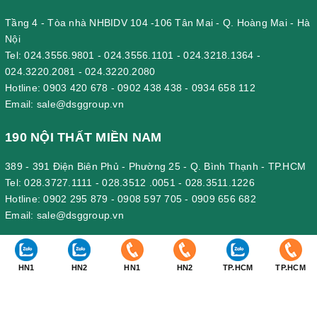
Tầng 4 - Tòa nhà NHBIDV 104 -106 Tân Mai - Q. Hoàng Mai - Hà
Nội
Tel:
024.3556.9801
-
024.3556.1101
-
024.3218.1364
-
024.3220.2081
-
024.3220.2080
Hotline:
0903 420 678
-
0902 438 438
-
0934 658 112
Email:
sale@dsggroup.vn
190 NỘI THẤT MIỀN NAM
389 - 391 Điện Biên Phủ - Phường 25 - Q. Bình Thạnh - TP.HCM
Tel:
028.3727.1111
-
028.3512 .0051
-
028.3511.1226
Hotline:
0902 295 879
-
0908 597 705
-
0909 656 682
Email:
sale@dsggroup.vn
190 VĂN PHÒNG CÔNG TY
HN1
HN2
HN1
HN2
TP.HCM
TP.HCM
Nhà Máy: Km 89, Quốc lộ 5 , Thôn Mỹ Tranh, xã Nam Sơn, huyện
An Dương, Hải Phòng.