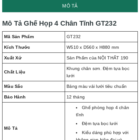
MÔ TẢ
Mô Tả Ghế Họp 4 Chân Tĩnh GT232
Mã Sản Phẩm
GT232
Kích Thước
W510 x D560 x H880 mm
Xuất Xứ
Sản Phẩm của NỘI THẤT 190
Khung chân sơn. Đệm tựa bọc
Chất Liệu
lưới
Màu Sắc
Bảng màu vải lưới tiêu chuẩn
Bảo Hành
12 tháng
Ghế phòng họp 4 chân
tĩnh
Đệm tựa bọc lưới
Mô Tả
Kiểu dáng phù hợp với
không gian hiện đại và