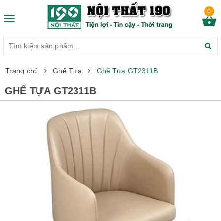
0
Toggle
navigation
Trang chủ
Ghế Tựa
Ghế Tựa GT2311B
GHẾ TỰA GT2311B