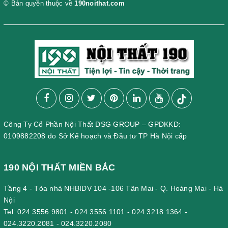
© Bản quyền thuộc về
190noithat.com
Công Ty Cổ Phần Nội Thất DSG GROUP – GPDKKD:
0109882208 do Sở Kế hoạch và Đầu tư TP Hà Nội cấp
190 NỘI THẤT MIỀN BẮC
Tầng 4 - Tòa nhà NHBIDV 104 -106 Tân Mai - Q. Hoàng Mai - Hà
Nội
Tel:
024.3556.9801
-
024.3556.1101
-
024.3218.1364
-
024.3220.2081
-
024.3220.2080