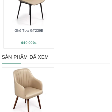
Ghế Tựa GT239B
940.000₫
SẢN PHẨM ĐÃ XEM