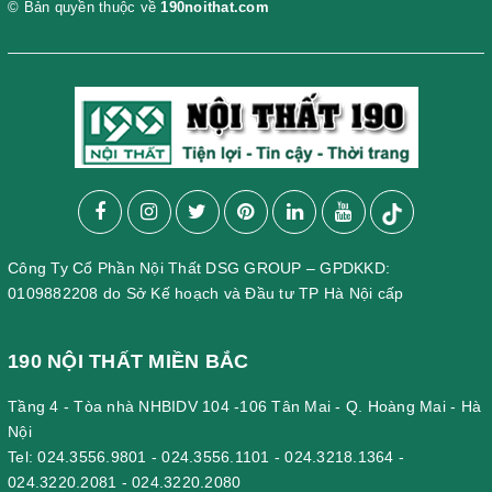
© Bản quyền thuộc về
190noithat.com
Công Ty Cổ Phần Nội Thất DSG GROUP – GPDKKD:
0109882208 do Sở Kế hoạch và Đầu tư TP Hà Nội cấp
190 NỘI THẤT MIỀN BẮC
Tầng 4 - Tòa nhà NHBIDV 104 -106 Tân Mai - Q. Hoàng Mai - Hà
Nội
Tel:
024.3556.9801
-
024.3556.1101
-
024.3218.1364
-
024.3220.2081
-
024.3220.2080