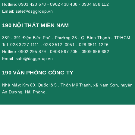
Hotline:
0903 420 678
-
0902 438 438
-
0934 658 112
Email:
sale@dsggroup.vn
190 NỘI THẤT MIỀN NAM
389 - 391 Điện Biên Phủ - Phường 25 - Q. Bình Thạnh - TP.HCM
Tel:
028.3727.1111
-
028.3512 .0051
-
028.3511.1226
Hotline:
0902 295 879
-
0908 597 705
-
0909 656 682
Email:
sale@dsggroup.vn
190 VĂN PHÒNG CÔNG TY
Nhà Máy: Km 89, Quốc lộ 5 , Thôn Mỹ Tranh, xã Nam Sơn, huyện
An Dương, Hải Phòng.