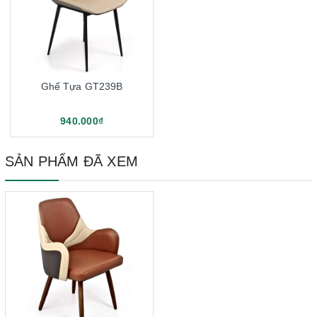
Ghế Tựa GT239B
940.000₫
SẢN PHẨM ĐÃ XEM