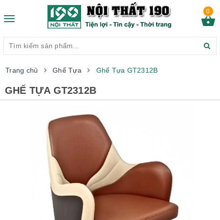
0
Toggle
navigation
Trang chủ
Ghế Tựa
Ghế Tựa GT2312B
GHẾ TỰA GT2312B