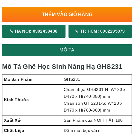
THÊM VÀO GIỎ HÀNG
HÀ NỘI: 0902438438
TP. HCM: 0902295879
MÔ TẢ
Mô Tả Ghế Học Sinh Nâng Hạ GHS231
Mã Sản Phẩm
GHS231
Chân nhựa GHS231-N: W420 x
D470 x H(740-850) mm
Kích Thước
Chân sơn GHS231-S: W420 x
D470 x H(780-880) mm
Xuất Xứ
Sản Phẩm của NỘI THẤT 190
Chất Liệu
Đệm mút bọc vải nỉ