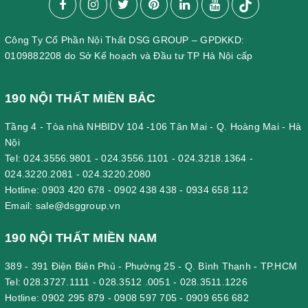
Công Ty Cổ Phần Nội Thất DSG GROUP – GPDKKD:
0109882208 do Sở Kế hoạch và Đầu tư TP Hà Nội cấp
190 NỘI THẤT MIỀN BẮC
Tầng 4 - Tòa nhà NHBIDV 104 -106 Tân Mai - Q. Hoàng Mai - Hà
Nội
Tel:
024.3556.9801
-
024.3556.1101
-
024.3218.1364
-
024.3220.2081
-
024.3220.2080
Hotline:
0903 420 678
-
0902 438 438
-
0934 658 112
Email:
sale@dsggroup.vn
190 NỘI THẤT MIỀN NAM
389 - 391 Điện Biên Phủ - Phường 25 - Q. Bình Thạnh - TP.HCM
Tel:
028.3727.1111
-
028.3512 .0051
-
028.3511.1226
Hotline:
0902 295 879
-
0908 597 705
-
0909 656 682