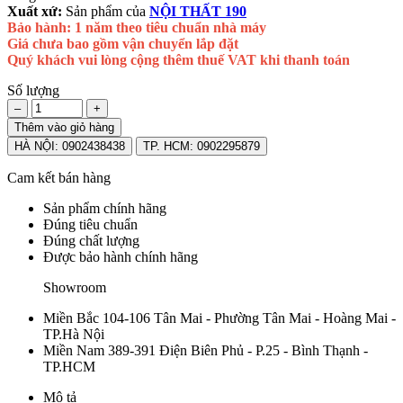
Xuất xứ:
Sản phẩm của
NỘI THẤT 190
Bảo hành: 1 năm theo tiêu chuẩn nhà máy
Giá chưa bao gồm vận chuyển lắp đặt
Quý khách vui lòng cộng thêm thuế VAT khi thanh toán
Số lượng
–
+
Thêm vào giỏ hàng
HÀ NỘI: 0902438438
TP. HCM: 0902295879
Cam kết bán hàng
Sản phẩm chính hãng
Đúng tiêu chuẩn
Đúng chất lượng
Được bảo hành chính hãng
Showroom
Miền Bắc
104-106 Tân Mai - Phường Tân Mai - Hoàng Mai -
TP.Hà Nội
Miền Nam
389-391 Điện Biên Phủ - P.25 - Bình Thạnh -
TP.HCM
Mô tả