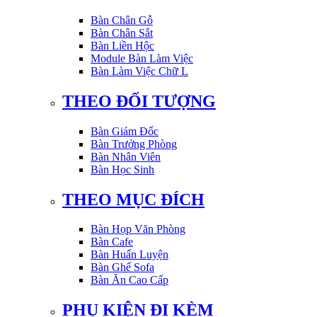
Bàn Chân Gỗ
Bàn Chân Sắt
Bàn Liền Hộc
Module Bàn Làm Việc
Bàn Làm Việc Chữ L
THEO ĐỐI TƯỢNG
Bàn Giám Đốc
Bàn Trưởng Phòng
Bàn Nhân Viên
Bàn Học Sinh
THEO MỤC ĐÍCH
Bàn Họp Văn Phòng
Bàn Cafe
Bàn Huấn Luyện
Bàn Ghế Sofa
Bàn Ăn Cao Cấp
PHỤ KIỆN ĐI KÈM