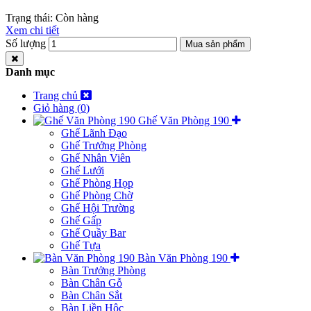
Trạng thái:
Còn hàng
Xem chi tiết
Số lượng
Mua sản phẩm
Danh mục
Trang chủ
Giỏ hàng
(
0
)
Ghế Văn Phòng 190
Ghế Lãnh Đạo
Ghế Trưởng Phòng
Ghế Nhân Viên
Ghế Lưới
Ghế Phòng Họp
Ghế Phòng Chờ
Ghế Hội Trường
Ghế Gấp
Ghế Quầy Bar
Ghế Tựa
Bàn Văn Phòng 190
Bàn Trưởng Phòng
Bàn Chân Gỗ
Bàn Chân Sắt
Bàn Liền Hộc