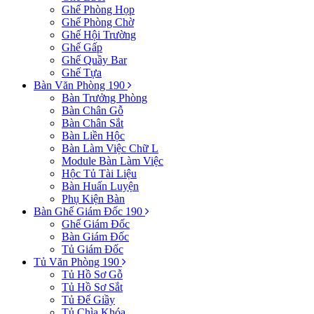
Ghế Phòng Họp
Ghế Phòng Chờ
Ghế Hội Trường
Ghế Gấp
Ghế Quầy Bar
Ghế Tựa
Bàn Văn Phòng 190
Bàn Trưởng Phòng
Bàn Chân Gỗ
Bàn Chân Sắt
Bàn Liền Hộc
Bàn Làm Việc Chữ L
Module Bàn Làm Việc
Hộc Tủ Tài Liệu
Bàn Huấn Luyện
Phụ Kiện Bàn
Bàn Ghế Giám Đốc 190
Ghế Giám Đốc
Bàn Giám Đốc
Tủ Giám Đốc
Tủ Văn Phòng 190
Tủ Hồ Sơ Gỗ
Tủ Hồ Sơ Sắt
Tủ Để Giầy
Tủ Chìa Khóa