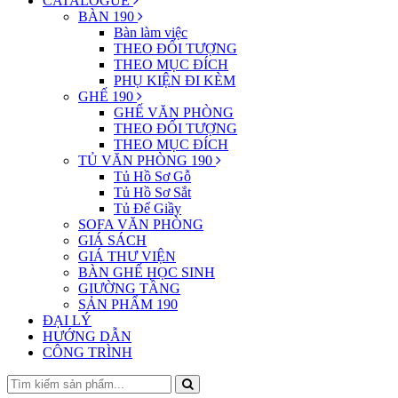
CATALOGUE
BÀN 190
Bàn làm việc
THEO ĐỐI TƯỢNG
THEO MỤC ĐÍCH
PHỤ KIỆN ĐI KÈM
GHẾ 190
GHẾ VĂN PHÒNG
THEO ĐỐI TƯỢNG
THEO MỤC ĐÍCH
TỦ VĂN PHÒNG 190
Tủ Hồ Sơ Gỗ
Tủ Hồ Sơ Sắt
Tủ Để Giầy
SOFA VĂN PHÒNG
GIÁ SÁCH
GIÁ THƯ VIỆN
BÀN GHẾ HỌC SINH
GIƯỜNG TẦNG
SẢN PHẨM 190
ĐẠI LÝ
HƯỚNG DẪN
CÔNG TRÌNH