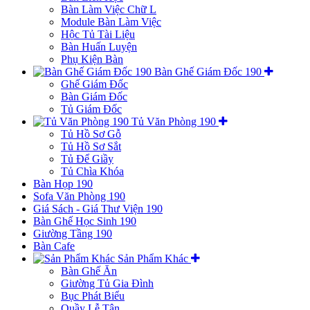
Bàn Làm Việc Chữ L
Module Bàn Làm Việc
Hộc Tủ Tài Liệu
Bàn Huấn Luyện
Phụ Kiện Bàn
Bàn Ghế Giám Đốc 190
Ghế Giám Đốc
Bàn Giám Đốc
Tủ Giám Đốc
Tủ Văn Phòng 190
Tủ Hồ Sơ Gỗ
Tủ Hồ Sơ Sắt
Tủ Để Giầy
Tủ Chìa Khóa
Bàn Họp 190
Sofa Văn Phòng 190
Giá Sách - Giá Thư Viện 190
Bàn Ghế Học Sinh 190
Giường Tầng 190
Bàn Cafe
Sản Phẩm Khác
Bàn Ghế Ăn
Giường Tủ Gia Đình
Bục Phát Biểu
Quầy Lễ Tân