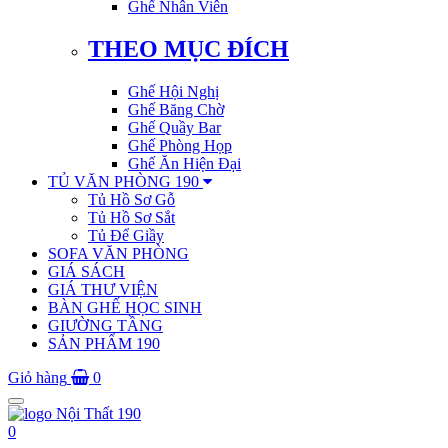
Ghế Nhân Viên
THEO MỤC ĐÍCH
Ghế Hội Nghị
Ghế Băng Chờ
Ghế Quầy Bar
Ghế Phòng Họp
Ghế Ăn Hiện Đại
TỦ VĂN PHÒNG 190
Tủ Hồ Sơ Gỗ
Tủ Hồ Sơ Sắt
Tủ Để Giầy
SOFA VĂN PHÒNG
GIÁ SÁCH
GIÁ THƯ VIỆN
BÀN GHẾ HỌC SINH
GIƯỜNG TẦNG
SẢN PHẨM 190
Giỏ hàng
0
Toggle
navigation
0