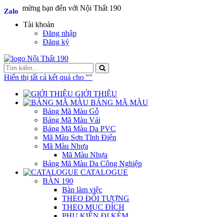
Chào mừng bạn đến với Nội Thất 190
Zalo
Zalo
Tài khoản
Đăng nhập
Đăng ký
Hiển thị tất cả kết quả cho "
"
GIỚI THIỆU
BẢNG MÃ MÀU
Bảng Mã Màu Gỗ
Bảng Mã Màu Vải
Bảng Mã Màu Da PVC
Mã Màu Sơn Tĩnh Điện
Mã Màu Nhựa
Mã Màu Nhựa
Bảng Mã Màu Da Công Nghiệp
CATALOGUE
BÀN 190
Bàn làm việc
THEO ĐỐI TƯỢNG
THEO MỤC ĐÍCH
PHỤ KIỆN ĐI KÈM