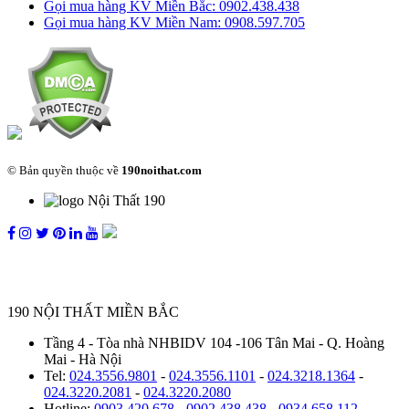
Gọi mua hàng KV Miền Bắc: 0902.438.438
Gọi mua hàng KV Miền Nam: 0908.597.705
© Bản quyền thuộc về
190noithat.com
Công Ty Cổ Phần Nội Thất DSG GROUP – GPDKKD:
0109882208 do Sở Kế hoạch và Đầu tư TP Hà Nội cấp
190 NỘI THẤT MIỀN BẮC
Tầng 4 - Tòa nhà NHBIDV 104 -106 Tân Mai - Q. Hoàng
Mai - Hà Nội
Tel:
024.3556.9801
-
024.3556.1101
-
024.3218.1364
-
024.3220.2081
-
024.3220.2080
Hotline:
0903 420 678
-
0902 438 438
-
0934 658 112