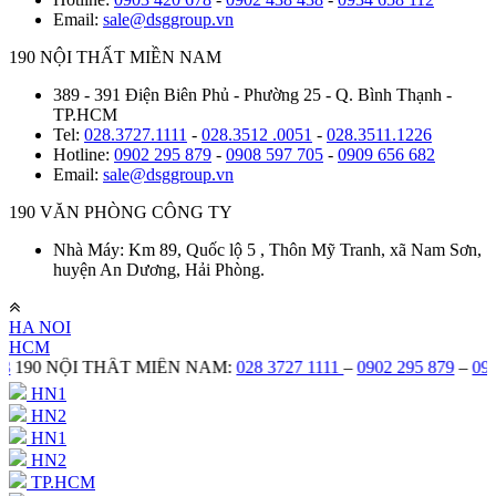
Email:
sale@dsggroup.vn
190 NỘI THẤT MIỀN NAM
389 - 391 Điện Biên Phủ - Phường 25 - Q. Bình Thạnh -
TP.HCM
Tel:
028.3727.1111
-
028.3512 .0051
-
028.3511.1226
Hotline:
0902 295 879
-
0908 597 705
-
0909 656 682
Email:
sale@dsggroup.vn
190 VĂN PHÒNG CÔNG TY
Nhà Máy: Km 89, Quốc lộ 5 , Thôn Mỹ Tranh, xã Nam Sơn,
huyện An Dương, Hải Phòng.
HA NOI
HCM
NỘI THẤT MIỀN NAM:
028 3727 1111
–
0902 295 879
–
0908 597 
HN1
HN2
HN1
HN2
TP.HCM