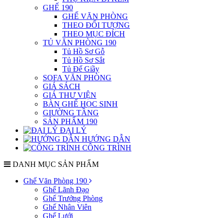
GHẾ 190
GHẾ VĂN PHÒNG
THEO ĐỐI TƯỢNG
THEO MỤC ĐÍCH
TỦ VĂN PHÒNG 190
Tủ Hồ Sơ Gỗ
Tủ Hồ Sơ Sắt
Tủ Để Giầy
SOFA VĂN PHÒNG
GIÁ SÁCH
GIÁ THƯ VIỆN
BÀN GHẾ HỌC SINH
GIƯỜNG TẦNG
SẢN PHẨM 190
ĐẠI LÝ
HƯỚNG DẪN
CÔNG TRÌNH
DANH MỤC SẢN PHẨM
Ghế Văn Phòng 190
Ghế Lãnh Đạo
Ghế Trưởng Phòng
Ghế Nhân Viên
Ghế Lưới