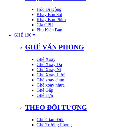
Hộc Di Động
Khay Bàn Sắt
Khay Bàn Phím
Giá CPU
Phụ Kiện Bàn
GHẾ 190
GHẾ VĂN PHÒNG
Ghế Xoay
Ghế Xoay Da
Ghế Xoay Nỉ
Ghế Xoay Lưới
Ghế xoay chun
Ghế xoay nhựa
Ghế Gấp
Ghế Tựa
THEO ĐỐI TƯỢNG
Ghế Giám Đốc
Ghế Trưởng Phòng