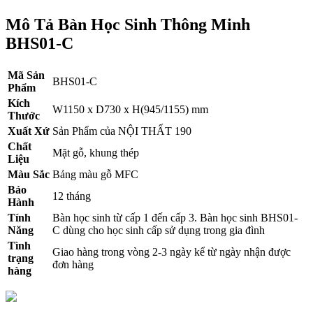
Mô Tả Bàn Học Sinh Thông Minh
BHS01-C
Mã Sản
BHS01-C
Phẩm
Kích
W1150 x D730 x H(945/1155) mm
Thước
Xuất Xứ
Sản Phẩm của NỘI THẤT 190
Chất
Mặt gỗ, khung thép
Liệu
Màu Sắc
Bảng màu gỗ MFC
Bảo
12 tháng
Hành
Tính
Bàn học sinh từ cấp 1 đến cấp 3. Bàn học sinh BHS01-
Năng
C dùng cho học sinh cấp sử dụng trong gia đình
Tình
Giao hàng trong vòng 2-3 ngày kể từ ngày nhận được
trạng
đơn hàng
hàng