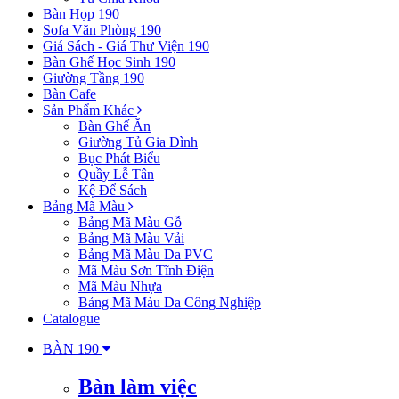
Bàn Họp 190
Sofa Văn Phòng 190
Giá Sách - Giá Thư Viện 190
Bàn Ghế Học Sinh 190
Giường Tầng 190
Bàn Cafe
Sản Phẩm Khác
Bàn Ghế Ăn
Giường Tủ Gia Đình
Bục Phát Biểu
Quầy Lễ Tân
Kệ Để Sách
Bảng Mã Màu
Bảng Mã Màu Gỗ
Bảng Mã Màu Vải
Bảng Mã Màu Da PVC
Mã Màu Sơn Tĩnh Điện
Mã Màu Nhựa
Bảng Mã Màu Da Công Nghiệp
Catalogue
BÀN 190
Bàn làm việc