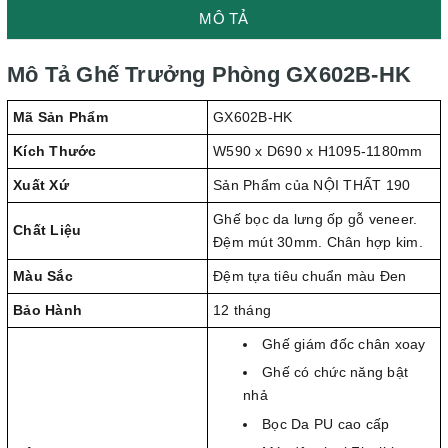
MÔ TẢ
Mô Tả Ghế Trưởng Phòng GX602B-HK
Mã Sản Phẩm
GX602B-HK
Kích Thước
W590 x D690 x H1095-1180mm
Xuất Xứ
Sản Phẩm của NỘI THẤT 190
Ghế bọc da lưng ốp gỗ veneer.
Chất Liệu
Đệm mút 30mm. Chân hợp kim.
Màu Sắc
Đệm tựa tiêu chuẩn màu Đen
Bảo Hành
12 tháng
Ghế giám đốc chân xoay
Ghế có chức năng bật
nhả
Bọc Da PU cao cấp