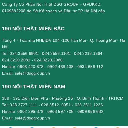
Công Ty Cổ Phần Nội Thất DSG GROUP – GPDKKD:
0109882208 do Sở Kế hoạch và Đầu tư TP Hà Nội cấp
190 NỘI THẤT MIỀN BẮC
Tầng 4 - Tòa nhà NHBIDV 104 -106 Tân Mai - Q. Hoàng Mai - Hà
Nội
Tel:
024.3556.9801
-
024.3556.1101
-
024.3218.1364
-
024.3220.2081
-
024.3220.2080
Hotline:
0903 420 678
-
0902 438 438
-
0934 658 112
Email:
sale@dsggroup.vn
190 NỘI THẤT MIỀN NAM
389 - 391 Điện Biên Phủ - Phường 25 - Q. Bình Thạnh - TP.HCM
Tel:
028.3727.1111
-
028.3512 .0051
-
028.3511.1226
Hotline:
0902 295 879
-
0908 597 705
-
0909 656 682
Email:
sale@dsggroup.vn