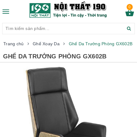
0
Toggle
navigation
Trang chủ
Ghế Xoay Da
Ghế Da Trưởng Phòng GX602B
GHẾ DA TRƯỞNG PHÒNG GX602B