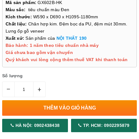
Mã sản phẩm:
GX602B-HK
Màu sắc:
tiêu chuẩn màu Đen
Kích thước:
W590 x D690 x H1095-1180mm
Chất liệu:
Chân hợp kim. Đệm bọc da PU, đệm mút 30mm.
Lưng ốp gỗ veneer
Xuất xứ:
Sản phẩm của
NỘI THẤT 190
Bảo hành: 1 năm theo tiêu chuẩn nhà máy
Giá chưa bao gồm vận chuyển
Quý khách vui lòng cộng thêm thuế VAT khi thanh toán
Số lượng
–
+
THÊM VÀO GIỎ HÀNG
HÀ NỘI: 0902438438
TP. HCM: 0902295879