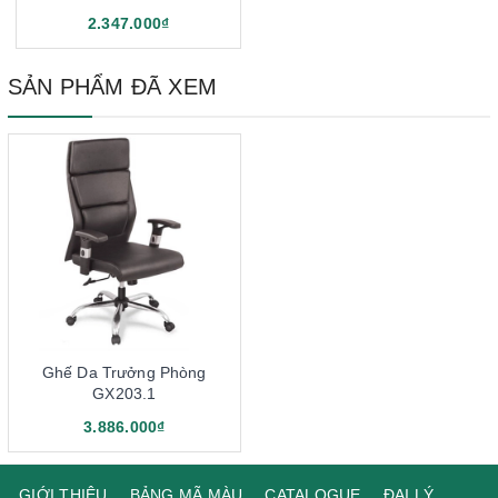
2.347.000₫
SẢN PHẨM ĐÃ XEM
Ghế Da Trưởng Phòng
GX203.1
3.886.000₫
GIỚI THIỆU
BẢNG MÃ MÀU
CATALOGUE
ĐẠI LÝ