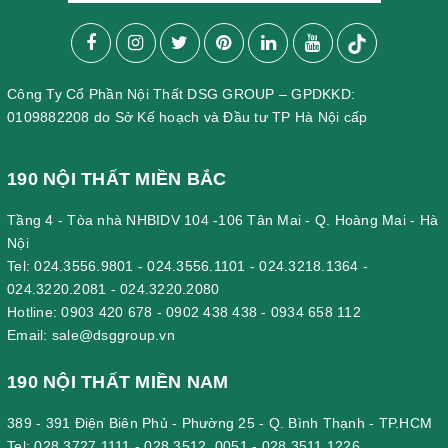
Công Ty Cổ Phần Nội Thất DSG GROUP – GPDKKD:
0109882208 do Sở Kế hoạch và Đầu tư TP Hà Nội cấp
190 NỘI THẤT MIỀN BẮC
Tầng 4 - Tòa nhà NHBIDV 104 -106 Tân Mai - Q. Hoàng Mai - Hà
Nội
Tel:
024.3556.9801
-
024.3556.1101
-
024.3218.1364
-
024.3220.2081
-
024.3220.2080
Hotline:
0903 420 678
-
0902 438 438
-
0934 658 112
Email:
sale@dsggroup.vn
190 NỘI THẤT MIỀN NAM
389 - 391 Điện Biên Phủ - Phường 25 - Q. Bình Thạnh - TP.HCM
Tel:
028.3727.1111
-
028.3512 .0051
-
028.3511.1226