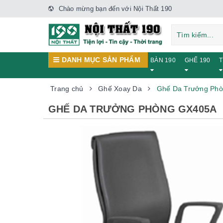
Chào mừng bạn đến với Nội Thất 190
DANH MỤC SẢN PHẨM
BÀN 190
GHẾ 190
T
Trang chủ
Ghế Xoay Da
Ghế Da Trưởng Ph
GHẾ DA TRƯỞNG PHÒNG GX405A