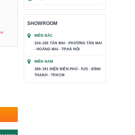
SHOWROOM
hi
MIỀN BẮC
104-106 TÂN MAI - PHƯỜNG TÂN MAI
- HOÀNG MAI - TP.HÀ NỘI
MIỀN NAM
389-391 ĐIỆN BIÊN PHỦ - P.25 - BÌNH
THẠNH - TP.HCM