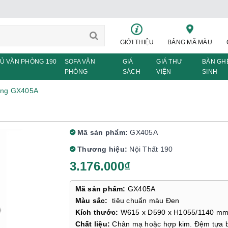
GIỚI THIỆU
BẢNG MÃ MÀU
Ủ VĂN PHÒNG 190
SOFA VĂN
GIÁ
GIÁ THƯ
BÀN GH
PHÒNG
SÁCH
VIỆN
SINH
òng GX405A
Mã sản phẩm:
GX405A
Thương hiệu:
Nội Thất 190
3.176.000₫
Mã sản phẩm:
GX405A
Màu sắc:
tiêu chuẩn màu Đen
Kích thước:
W615 x D590 x H1055/1140 m
Chất liệu:
Chân mạ hoặc hợp kim. Đệm tựa 