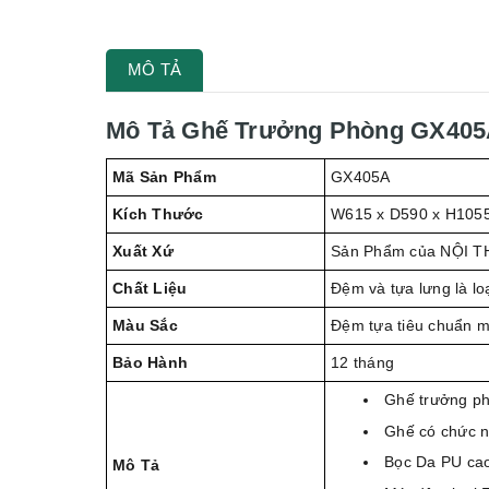
MÔ TẢ
Mô Tả Ghế Trưởng Phòng GX40
Mã Sản Phẩm
GX405A
Kích Thước
W615 x D590 x H105
Xuất Xứ
Sản Phẩm của NỘI T
Chất Liệu
Đệm và tựa lưng là lo
Màu Sắc
Đệm tựa tiêu chuẩn 
Bảo Hành
12 tháng
Ghế trưởng p
Ghế có chức n
Bọc Da PU ca
Mô Tả