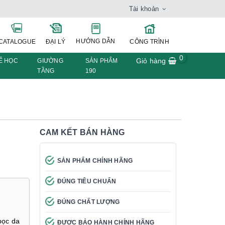
Tài khoản
HƯỚNG DẪN
CATALOGUE
ĐẠI LÝ
CÔNG TRÌNH
0
Giỏ hàng
Ế HỌC
GIƯỜNG
SẢN PHẨM
TẦNG
190
CAM KẾT BÁN HÀNG
SẢN PHẨM CHÍNH HÃNG
ĐÚNG TIÊU CHUẨN
ĐÚNG CHẤT LƯỢNG
m
bọc da
ĐƯỢC BẢO HÀNH CHÍNH HÃNG