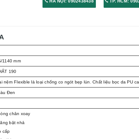
HÀ NỘI: 0902438438
TP. HCM: 090
5A
5/1140 mm
HẤT 190
ại nệm Flexible là loại chống co ngót bẹp lún. Chất liệu bọc da PU c
màu Đen
hòng chân xoay
ăng bật nhả
o cấp