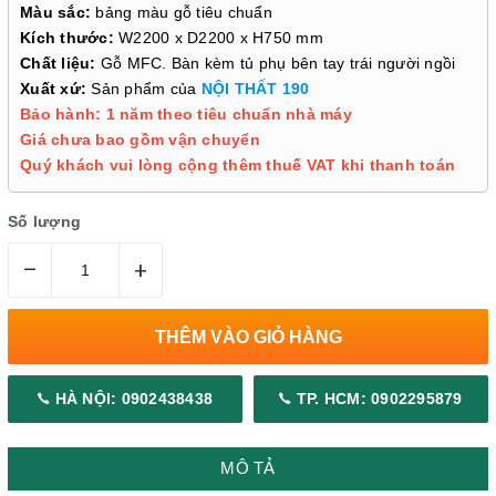
Màu sắc:
bảng màu gỗ tiêu chuẩn
Kích thước:
W2200 x D2200 x H750 mm
Chất liệu:
Gỗ MFC. Bàn kèm tủ phụ bên tay trái người ngồi
Xuất xứ:
Sản phẩm của
NỘI THẤT 190
Bảo hành: 1 năm theo tiêu chuẩn nhà máy
Giá chưa bao gồm vận chuyển
Quý khách vui lòng cộng thêm thuế VAT khi thanh toán
Số lượng
–
+
THÊM VÀO GIỎ HÀNG
HÀ NỘI: 0902438438
TP. HCM: 0902295879
MÔ TẢ