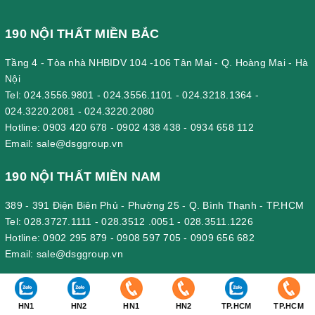
190 NỘI THẤT MIỀN BẮC
Tầng 4 - Tòa nhà NHBIDV 104 -106 Tân Mai - Q. Hoàng Mai - Hà
Nội
Tel:
024.3556.9801
-
024.3556.1101
-
024.3218.1364
-
024.3220.2081
-
024.3220.2080
Hotline:
0903 420 678
-
0902 438 438
-
0934 658 112
Email:
sale@dsggroup.vn
190 NỘI THẤT MIỀN NAM
389 - 391 Điện Biên Phủ - Phường 25 - Q. Bình Thạnh - TP.HCM
Tel:
028.3727.1111
-
028.3512 .0051
-
028.3511.1226
Hotline:
0902 295 879
-
0908 597 705
-
0909 656 682
Email:
sale@dsggroup.vn
190 VĂN PHÒNG CÔNG TY
HN1
HN2
HN1
HN2
TP.HCM
TP.HCM