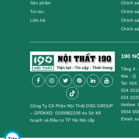
Sản phẩm
Chính sá
Tin tức
Chính sá
Liên hệ
Chính s
Chính s
190 N
Tầng 4 
Mai - Q.
Tel:
024.
024.321
024.322
Hotline:
Công Ty Cổ Phần Nội Thất DSG GROUP
0934 65
– GPDKKD: 0109882208 do Sở Kế
Email:
s
hoạch và Đầu tư TP Hà Nội cấp
Zalo