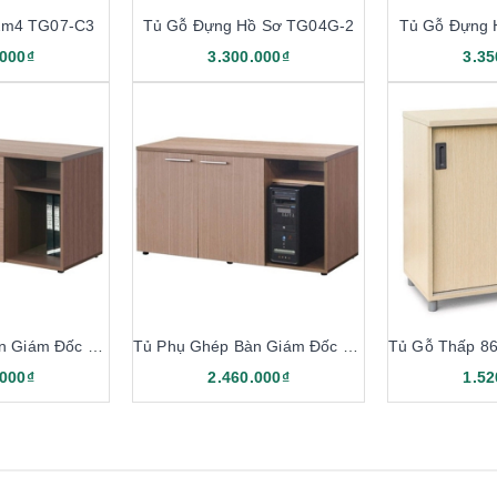
2m4 TG07-C3
Tủ Gỗ Đựng Hồ Sơ TG04G-2
Tủ Gỗ Đựng 
.000₫
3.300.000₫
3.35
Tủ Phụ Ghép Bàn Giám Đốc TG06-1
Tủ Phụ Ghép Bàn Giám Đốc TG06-2
.000₫
2.460.000₫
1.52