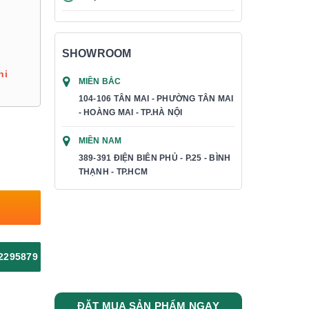
SHOWROOM
hi
MIỀN BẮC
104-106 TÂN MAI - PHƯỜNG TÂN MAI
- HOÀNG MAI - TP.HÀ NỘI
MIỀN NAM
389-391 ĐIỆN BIÊN PHỦ - P.25 - BÌNH
THẠNH - TP.HCM
2295879
ĐẶT MUA SẢN PHẨM NGAY