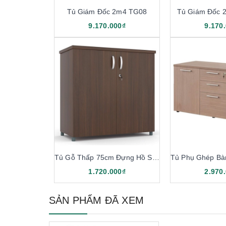
Tủ Giám Đốc 2m4 TG08
Tủ Giám Đốc 
9.170.000₫
9.170
Tủ Gỗ Thấp 75cm Đựng Hồ Sơ TG05
1.720.000₫
2.970
SẢN PHẨM ĐÃ XEM