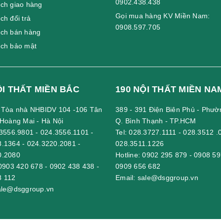
0902.438.438
ch giao hàng
Gọi mua hàng KV Miền Nam:
ch đổi trả
0908.597.705
ách bán hàng
ách bảo mật
ỘI THẤT MIỀN BẮC
190 NỘI THẤT MIỀN NA
- Tòa nhà NHBIDV 104 -106 Tân
389 - 391 Điện Biên Phủ - Phườ
 Hoàng Mai - Hà Nội
Q. Bình Thạnh - TP.HCM
3556.9801
-
024.3556.1101
-
Tel:
028.3727.1111
-
028.3512 .
8.1364
-
024.3220.2081
-
028.3511.1226
0.2080
Hotline:
0902 295 879
-
0908 59
0903 420 678
-
0902 438 438
-
0909 656 682
8 112
Email:
sale@dsggroup.vn
ale@dsggroup.vn