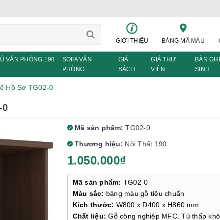
GIỚI THIỆU
BẢNG MÃ MÀU
Ủ VĂN PHÒNG 190
SOFA VĂN
GIÁ
GIÁ THƯ
BÀN GH
PHÒNG
SÁCH
VIỆN
SINH
ể Hồ Sơ TG02-0
-0
Mã sản phẩm:
TG02-0
Thương hiệu:
Nội Thất 190
1.050.000₫
Mã sản phẩm:
TG02-0
Màu sắc:
bảng màu gỗ tiêu chuẩn
Kích thước:
W800 x D400 x H860 mm
Chất liệu:
Gỗ công nghiệp MFC. Tủ thấp kh