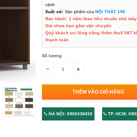
cánh
Xuất xứ:
Sản phẩm của
NỘI THẤT 190
Bảo hành: 1 năm theo tiêu chuẩn nhà máy
Giá chưa bao gồm vận chuyển
Quý khách vui lòng cộng thêm thuế VAT k
thanh toán
Số lượng
–
+
THÊM VÀO GIỎ HÀNG
HÀ NỘI: 0902438438
TP. HCM: 090