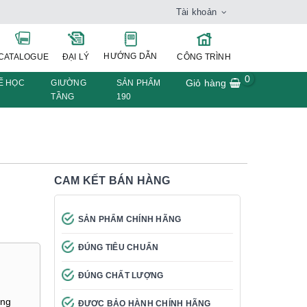
Tài khoản
HƯỚNG DẪN
CATALOGUE
ĐẠI LÝ
CÔNG TRÌNH
0
Giỏ hàng
Ế HỌC
GIƯỜNG
SẢN PHẨM
TẦNG
190
CAM KẾT BÁN HÀNG
SẢN PHẨM CHÍNH HÃNG
ĐÚNG TIÊU CHUẨN
ĐÚNG CHẤT LƯỢNG
ông
ĐƯỢC BẢO HÀNH CHÍNH HÃNG