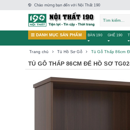
Chào mừng bạn đến với Nội Thất 190
DANH MỤC SẢN PHẨM
BÀN 190
GHẾ 190
T
Trang chủ
Tủ Hồ Sơ Gỗ
Tủ Gỗ Thấp 86cm Đ
TỦ GỖ THẤP 86CM ĐỂ HỒ SƠ TG02