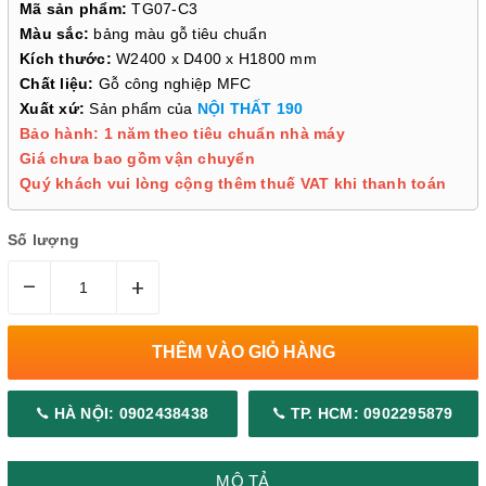
Mã sản phẩm:
TG07-C3
Màu sắc:
bảng màu gỗ tiêu chuẩn
Kích thước:
W2400 x D400 x H1800 mm
Chất liệu:
Gỗ công nghiệp MFC
Xuất xứ:
Sản phẩm của
NỘI THẤT 190
Bảo hành: 1 năm theo tiêu chuẩn nhà máy
Giá chưa bao gồm vận chuyển
Quý khách vui lòng cộng thêm thuế VAT khi thanh toán
Số lượng
–
+
THÊM VÀO GIỎ HÀNG
HÀ NỘI: 0902438438
TP. HCM: 0902295879
MÔ TẢ