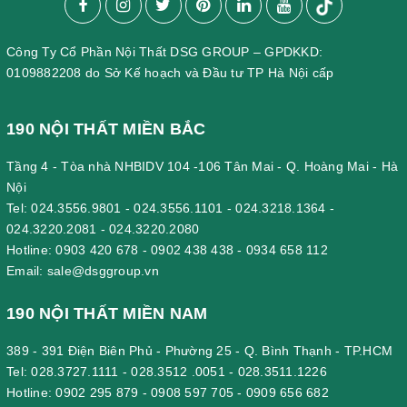
Công Ty Cổ Phần Nội Thất DSG GROUP – GPDKKD:
0109882208 do Sở Kế hoạch và Đầu tư TP Hà Nội cấp
190 NỘI THẤT MIỀN BẮC
Tầng 4 - Tòa nhà NHBIDV 104 -106 Tân Mai - Q. Hoàng Mai - Hà
Nội
Tel:
024.3556.9801
-
024.3556.1101
-
024.3218.1364
-
024.3220.2081
-
024.3220.2080
Hotline:
0903 420 678
-
0902 438 438
-
0934 658 112
Email:
sale@dsggroup.vn
190 NỘI THẤT MIỀN NAM
389 - 391 Điện Biên Phủ - Phường 25 - Q. Bình Thạnh - TP.HCM
Tel:
028.3727.1111
-
028.3512 .0051
-
028.3511.1226
Hotline:
0902 295 879
-
0908 597 705
-
0909 656 682