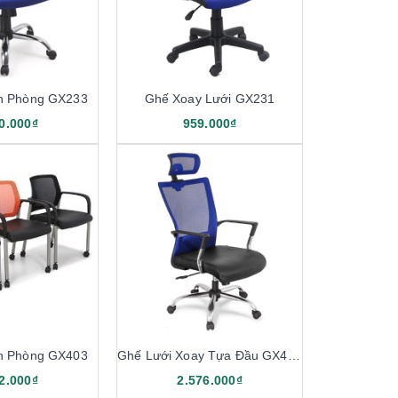
n Phòng GX233
Ghế Xoay Lưới GX231
0.000₫
959.000₫
n Phòng GX403
Ghế Lưới Xoay Tựa Đầu GX402B
2.000₫
2.576.000₫