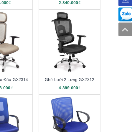
.000₫
2.340.000₫
ựa Đầu GX2314
Ghế Lưới 2 Lưng GX2312
8.000₫
4.399.000₫