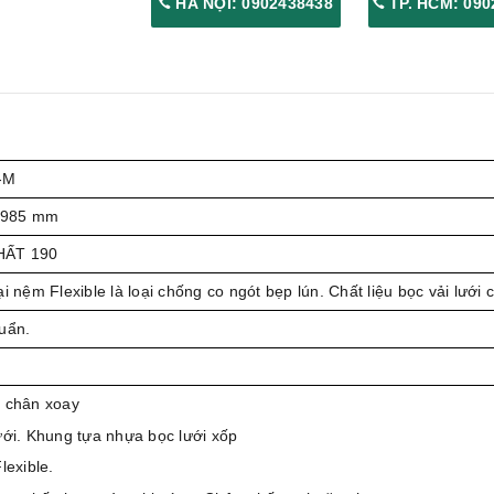
HÀ NỘI: 0902438438
TP. HCM: 090
-M
-985 mm
HẤT 190
i nệm Flexible là loại chống co ngót bẹp lún. Chất liệu bọc vải lưới 
uẩn.
 chân xoay
ưới. Khung tựa nhựa bọc lưới xốp
lexible.