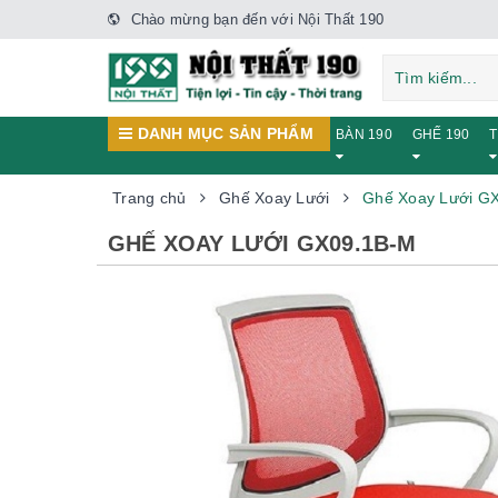
Chào mừng bạn đến với Nội Thất 190
DANH MỤC SẢN PHẨM
BÀN 190
GHẾ 190
T
Trang chủ
Ghế Xoay Lưới
Ghế Xoay Lưới G
GHẾ XOAY LƯỚI GX09.1B-M