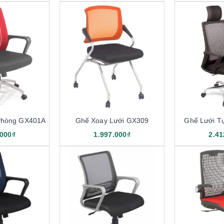
Phòng GX401A
Ghế Xoay Lưới GX309
Ghế Lưới T
.000₫
1.997.000₫
2.41