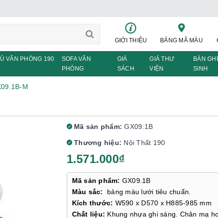
GIỚI THIỆU
BẢNG MÃ MÀU
Ủ VĂN PHÒNG 190
SOFA VĂN
GIÁ
GIÁ THƯ
BÀN GH
PHÒNG
SÁCH
VIỆN
SINH
X09.1B-M
Mã sản phẩm:
GX09.1B
Thương hiệu:
Nội Thất 190
1.571.000₫
Mã sản phẩm:
GX09.1B
Màu sắc:
bảng màu lưới tiêu chuẩn.
Kích thước:
W590 x D570 x H885-985 mm
Chất liệu:
Khung nhựa ghi sáng. Chân mạ h