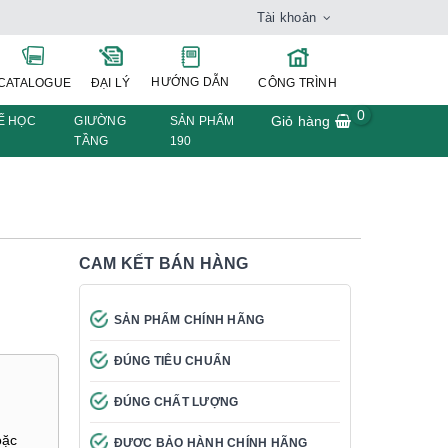
Tài khoản
HƯỚNG DẪN
CATALOGUE
ĐẠI LÝ
CÔNG TRÌNH
0
Giỏ hàng
Ế HỌC
GIƯỜNG
SẢN PHẨM
TẦNG
190
CAM KẾT BÁN HÀNG
SẢN PHẨM CHÍNH HÃNG
ĐÚNG TIÊU CHUẨN
ĐÚNG CHẤT LƯỢNG
oặc
ĐƯỢC BẢO HÀNH CHÍNH HÃNG