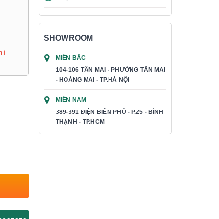
SHOWROOM
hi
MIỀN BẮC
104-106 TÂN MAI - PHƯỜNG TÂN MAI
- HOÀNG MAI - TP.HÀ NỘI
MIỀN NAM
389-391 ĐIỆN BIÊN PHỦ - P.25 - BÌNH
THẠNH - TP.HCM