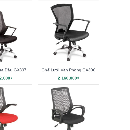
ựa Đầu GX307
Ghế Lưới Văn Phòng GX306
2.000₫
2.160.000₫