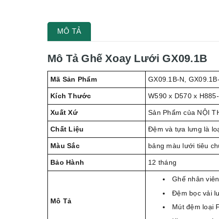
MÔ TẢ
Mô Tả Ghế Xoay Lưới GX09.1B
Mã Sản Phẩm
GX09.1B-N, GX09.1B
Kích Thước
W590 x D570 x H885
Xuất Xứ
Sản Phẩm của NỘI T
Chất Liệu
Đệm và tựa lưng là loạ
Màu Sắc
bảng màu lưới tiêu ch
Bảo Hành
12 tháng
Ghế nhân viên
Đệm bọc vải l
Mô Tả
Mút đệm loại F