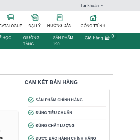
Tài khoản
HƯỚNG DẪN
CATALOGUE
ĐẠI LÝ
CÔNG TRÌNH
0
Giỏ hàng
Ế HỌC
GIƯỜNG
SẢN PHẨM
TẦNG
190
CAM KẾT BÁN HÀNG
SẢN PHẨM CHÍNH HÃNG
ĐÚNG TIÊU CHUẨN
ĐÚNG CHẤT LƯỢNG
m
ều
ĐƯỢC BẢO HÀNH CHÍNH HÃNG