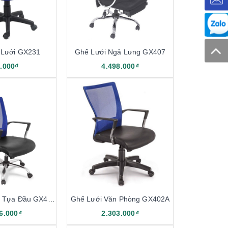
 Lưới GX231
Ghế Lưới Ngả Lưng GX407
.000₫
4.498.000₫
Ghế Lưới Xoay Tựa Đầu GX402B
Ghế Lưới Văn Phòng GX402A
6.000₫
2.303.000₫