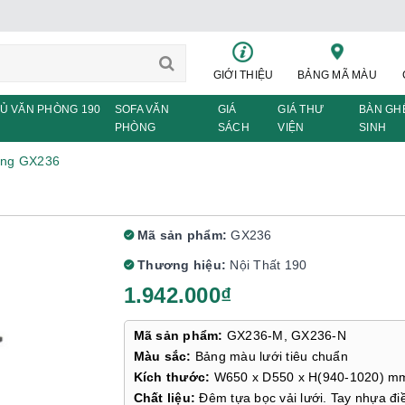
GIỚI THIỆU
BẢNG MÃ MÀU
Ủ VĂN PHÒNG 190
SOFA VĂN
GIÁ
GIÁ THƯ
BÀN GH
PHÒNG
SÁCH
VIỆN
SINH
òng GX236
Mã sản phẩm:
GX236
Thương hiệu:
Nội Thất 190
1.942.000₫
Mã sản phẩm:
GX236-M, GX236-N
Màu sắc:
Bảng màu lưới tiêu chuẩn
Kích thước:
W650 x D550 x H(940-1020) m
Chất liệu:
Đêm tựa bọc vải lưới. Tay nhựa đi