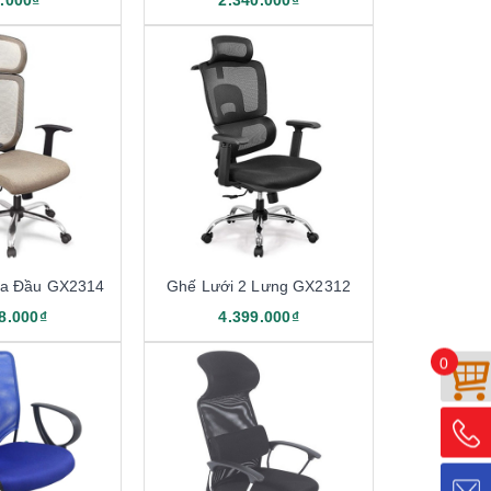
.000₫
2.340.000₫
ựa Đầu GX2314
Ghế Lưới 2 Lưng GX2312
8.000₫
4.399.000₫
0