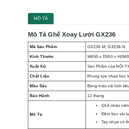
MÔ TẢ
Mô Tả Ghế Xoay Lưới GX236
Mã Sản Phẩm
GX236-M, GX236-N
Kích Thước
W650 x D550 x H(94
Xuất Xứ
Sản Phẩm của NỘI T
Chất Liệu
Khung tựa nhựa bọc l
Màu Sắc
Bảng màu vải lưới tiê
Bảo Hành
12 tháng
Ghế nhân viên
Đệm bọc vải l
Mô Tả
Tay nhựa có th