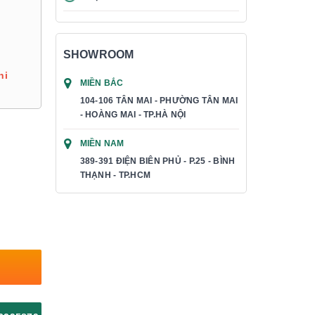
SHOWROOM
hi
MIỀN BẮC
104-106 TÂN MAI - PHƯỜNG TÂN MAI
- HOÀNG MAI - TP.HÀ NỘI
MIỀN NAM
389-391 ĐIỆN BIÊN PHỦ - P.25 - BÌNH
THẠNH - TP.HCM