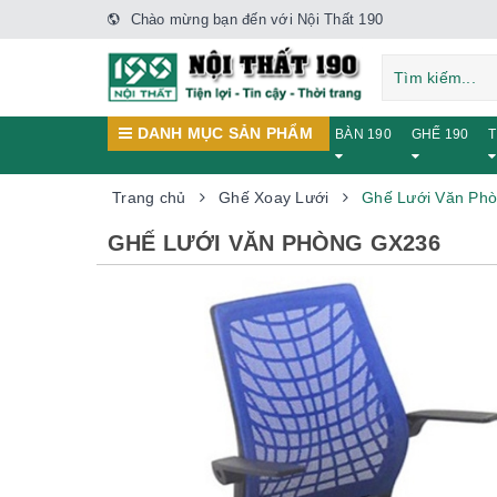
Chào mừng bạn đến với Nội Thất 190
DANH MỤC SẢN PHẨM
BÀN 190
GHẾ 190
T
Trang chủ
Ghế Xoay Lưới
Ghế Lưới Văn Ph
GHẾ LƯỚI VĂN PHÒNG GX236