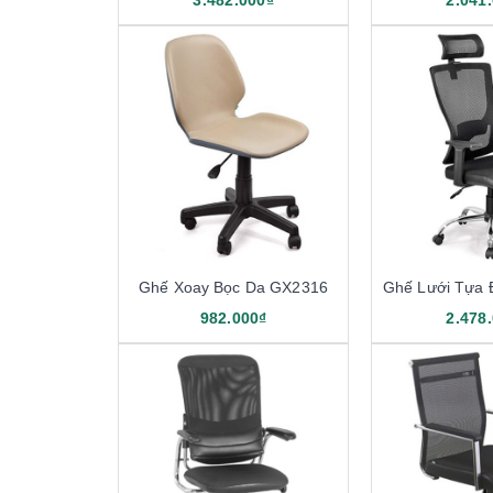
3.482.000₫
2.041
Ghế Xoay Bọc Da GX2316
Ghế Lưới Tựa
982.000₫
2.478