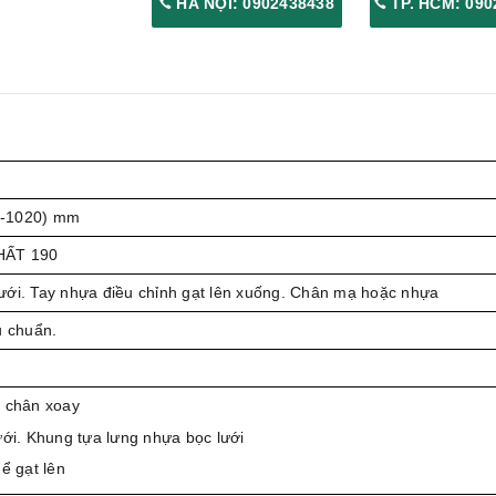
HÀ NỘI: 0902438438
TP. HCM: 090
0-1020) mm
HẤT 190
ưới. Tay nhựa điều chỉnh gạt lên xuống. Chân mạ hoặc nhựa
u chuẩn.
 chân xoay
ưới. Khung tựa lưng nhựa bọc lưới
ể gạt lên