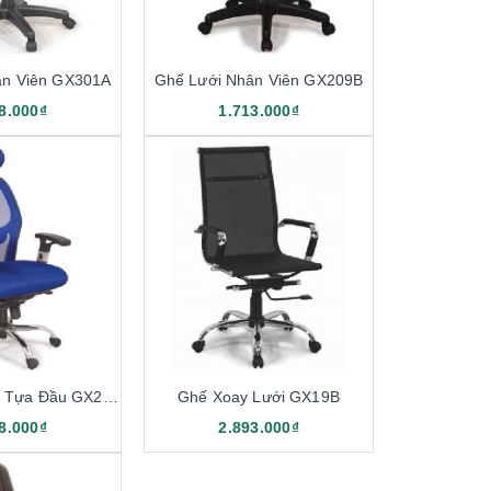
ân Viên GX301A
Ghế Lưới Nhân Viên GX209B
8.000₫
1.713.000₫
Ghế Xoay Lưới Tựa Đầu GX204B
Ghế Xoay Lưới GX19B
8.000₫
2.893.000₫