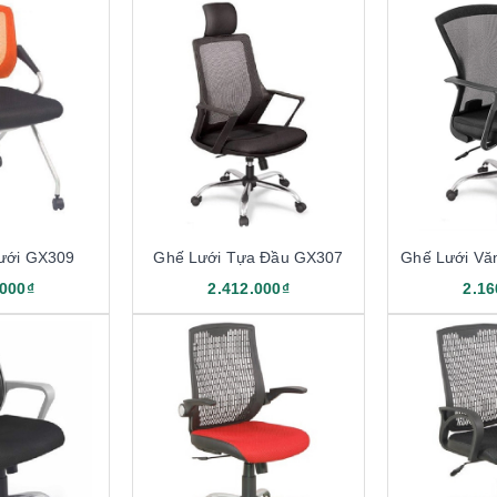
ưới GX309
Ghế Lưới Tựa Đầu GX307
Ghế Lưới Vă
.000₫
2.412.000₫
2.16