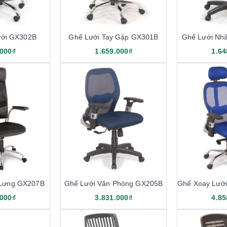
ưới GX302B
Ghế Lưới Tay Gập GX301B
Ghế Lưới Nh
.000₫
1.659.000₫
1.64
 Lưng GX207B
Ghế Lưới Văn Phòng GX205B
.000₫
3.831.000₫
4.85