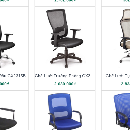
.000₫
1.702.000₫
982
 Đầu GX2315B
Ghế Lưới Trưởng Phòng GX2315
Ghế Lưới T
.000₫
2.030.000₫
2.83