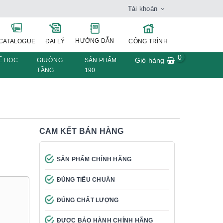
Tài khoản
HƯỚNG DẪN
CATALOGUE
ĐẠI LÝ
CÔNG TRÌNH
0
Giỏ hàng
Ế HỌC
GIƯỜNG
SẢN PHẨM
TẦNG
190
CAM KẾT BÁN HÀNG
SẢN PHẨM CHÍNH HÃNG
ĐÚNG TIÊU CHUẨN
ĐÚNG CHẤT LƯỢNG
ĐƯỢC BẢO HÀNH CHÍNH HÃNG