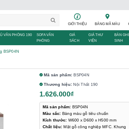
GIỚI THIỆU
BẢNG MÃ MÀU
Ủ VĂN PHÒNG 190
SOFA VĂN
GIÁ
GIÁ THƯ
BÀN GH
PHÒNG
SÁCH
VIỆN
SINH
ng BSP04N
Mã sản phẩm:
BSP04N
Thương hiệu:
Nội Thất 190
1.626.000₫
Mã sản phẩm:
BSP04N
Màu sắc:
Bảng màu gỗ tiêu chuẩn
Kích thước:
W600 x D600 x H500 mm
Chất liệu:
Mặt gỗ công nghiệp MFC. Khung