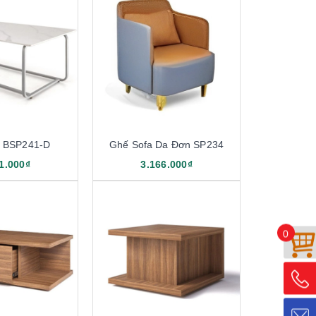
a BSP241-D
Ghế Sofa Da Đơn SP234
1.000₫
3.166.000₫
0