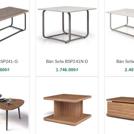
BSP241-G
Bàn Sofa BSP241N-D
Bàn Sof
.000₫
1.746.000₫
2.40