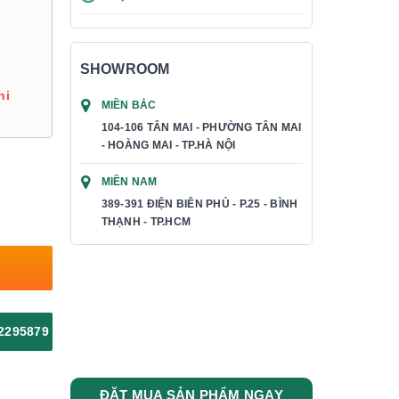
SHOWROOM
hi
MIỀN BẮC
104-106 TÂN MAI - PHƯỜNG TÂN MAI
- HOÀNG MAI - TP.HÀ NỘI
MIỀN NAM
389-391 ĐIỆN BIÊN PHỦ - P.25 - BÌNH
THẠNH - TP.HCM
2295879
ĐẶT MUA SẢN PHẨM NGAY