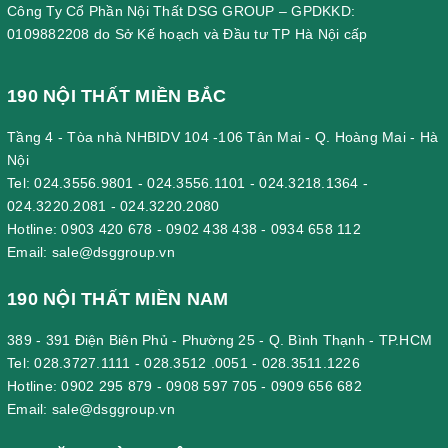
Công Ty Cổ Phần Nội Thất DSG GROUP – GPDKKD:
0109882208 do Sở Kế hoạch và Đầu tư TP Hà Nội cấp
190 NỘI THẤT MIỀN BẮC
Tầng 4 - Tòa nhà NHBIDV 104 -106 Tân Mai - Q. Hoàng Mai - Hà
Nội
Tel:
024.3556.9801
-
024.3556.1101
-
024.3218.1364
-
024.3220.2081
-
024.3220.2080
Hotline:
0903 420 678
-
0902 438 438
-
0934 658 112
Email:
sale@dsggroup.vn
190 NỘI THẤT MIỀN NAM
389 - 391 Điện Biên Phủ - Phường 25 - Q. Bình Thạnh - TP.HCM
Tel:
028.3727.1111
-
028.3512 .0051
-
028.3511.1226
Hotline:
0902 295 879
-
0908 597 705
-
0909 656 682
Email:
sale@dsggroup.vn