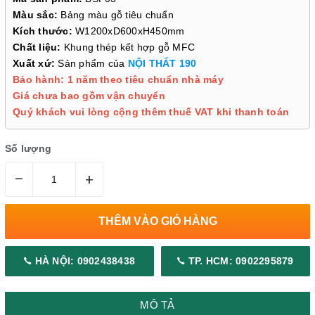
Màu sắc:
Bảng màu gỗ tiêu chuẩn
Kích thước:
W1200xD600xH450mm
Chất liệu:
Khung thép kết hợp gỗ MFC
Xuất xứ:
Sản phẩm của
NỘI THẤT 190
Bảo hành: 1 năm theo tiêu chuẩn nhà máy
Giá chưa bao gồm vận chuyển
Quý khách vui lòng cộng thêm thuế VAT khi thanh toán
Số lượng
–
+
THÊM VÀO GIỎ HÀNG
HÀ NỘI: 0902438438
TP. HCM: 0902295879
MÔ TẢ